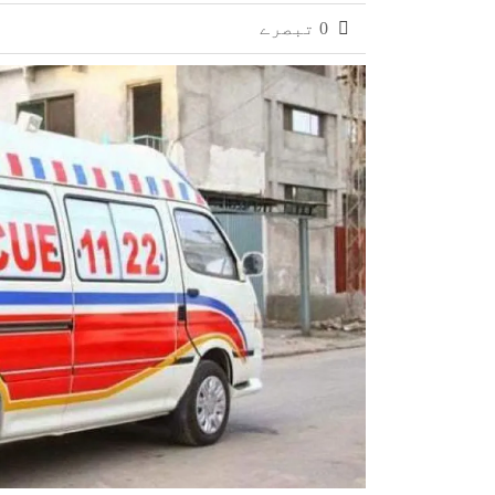
کراچی: میر علی رضا کی قبر کشائی کی در
0 تبصرے
پولیس نے میر رضا کی موت کا پورا کیس ٹر