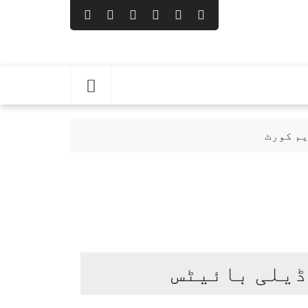
یم کورٹ
ڈیلی بائیٹس
اری