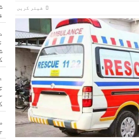
خواست منظور، میڈیکل بورڈ تشکیل دینے کا حکم
ش
شیئر کریں
یس کرلیا ہے: آئی جی سندھ جاوید عالم
ف
د
ن
ش
ک
ع
چ
ح
ک
ص
ج