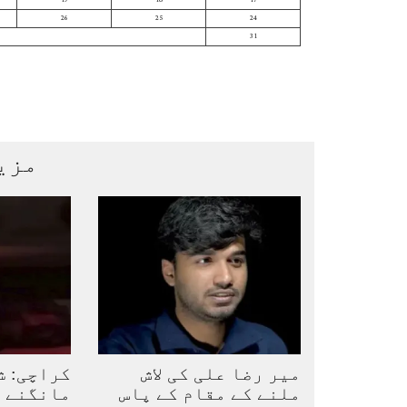
19
18
17
26
25
24
31
مزی
میر رضا علی کی لاش
کراچی: ش
ملنے کے مقام کے پاس
مانگنے پ