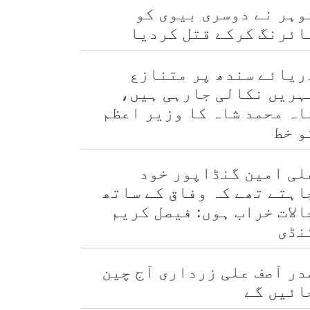
وہر نے دوسری بیوی کو
ائرنگ کرکے قتل کردیا
ریائے سندھ پر متنازع
ہریں نکالی جارہی ہیں،
اہ محمد شاہ کا وزیر اعظم
و خط
لی امین گنڈاپور خود
اہتے تھے کہ وفاق کے ساتھ
الات خراب ہوں: فیصل کریم
نڈی
در آصف علی زرداری آج چین
ائیں گے