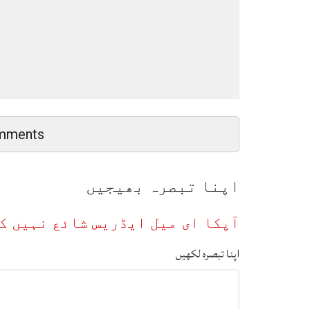
mments
اپنا تبصرہ بھیجیں
آپکا ای میل ایڈریس شائع نہیں ک
اپنا تبصرہ لکھیں