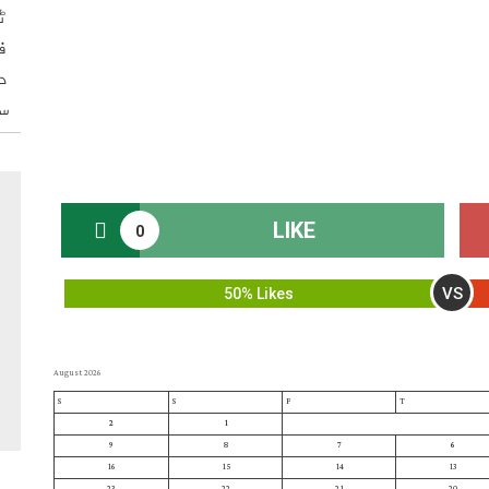
ٹ
ف
د
س
LIKE
0
VS
50% Likes
August 2026
S
S
F
T
2
1
9
8
7
6
16
15
14
13