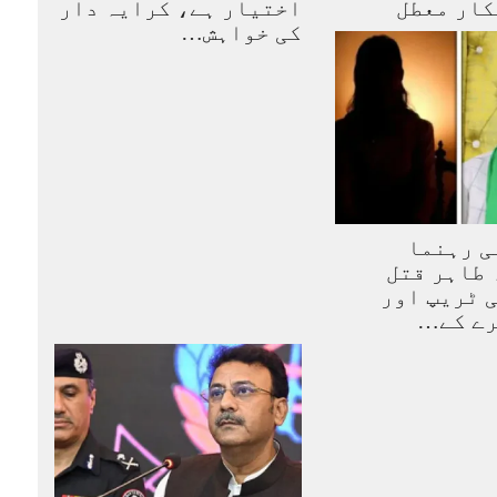
اختیار ہے، کرایہ دار
کی خواہش…
ی رہنما
ہ طاہر قتل
 ٹریپ اور
رے کے…