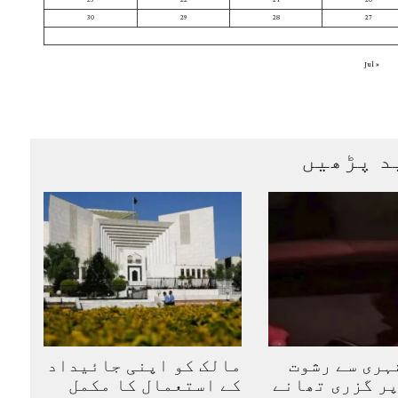
23
22
21
20
30
29
28
27
« Jul
د پڑھیں
ہری سے رشوت
مالک کو اپنی جائیداد
ر گزری تھانے
کے استعمال کا مکمل