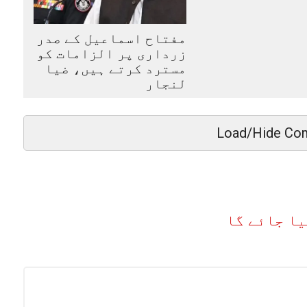
مفتاح اسماعیل کے صدر
زرداری پر الزامات کو
مسترد کرتے ہیں، ضیا
لنجار
Load/Hide Co
یا جائے گا