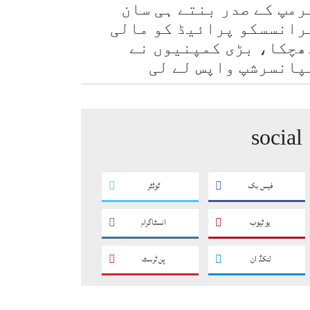
رمپ کے صدر بنتے ہی سان
رانسسکو پرائیڈ کو مالی
ھچکا، بڑی کمپنیوں نے
پانسرشپ واپس لے لی
social
فیس بک
ٹوئٹر
یو ٹیوب
انسٹاگرام
لنکڈ ان
پن ٹرسٹ