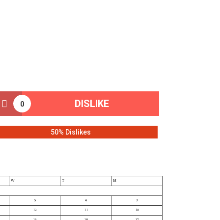
DISLIKE
0
50% Dislikes
W
T
M
5
4
3
12
11
10