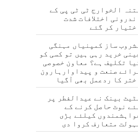
تنہ الخوارج ٹی ٹی پی کے
ندرونی اختلافات شدت
ختیار کر گئے
شروب ساز کمپنیاں مہنگی
ینی خرید رہی ہیں تو کسی کو
یا تکلیف ہے؟ معاون خصوصی
رائے صنعت و پیداوارہارون
ختر کا ردعمل بھی آگیا
ٹیٹ بینک نے عیدالفطر پر
ئے نوٹ حاصل کرنے کے
واہشمندوں کیلئے بڑی
ہولت متعارف کروا دی