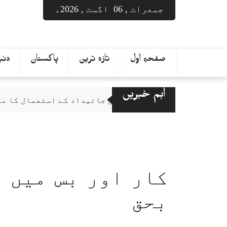
Ski
جمعرات , 06 اگست , 2026ء
t
conten
صفحہ اول
تازہ ترین
پاکستان
دنیا
اہم خبریں
مالک کو اپنی جائیداد کے استعمال کا مک
کراچی: شہری سے رشوت مانگنے پر گزری تھانے کے 3 اہل
میر رضا علی کی لاش ملنے کے مقام کے پاس
پی ٹی آئی رہنما عبداللّٰہ طاہر قتل کیس
اسلام آباد: عدالت نے مشتاق احمد کے جسمانی ریمانڈ می
مفتاح اسماعیل کے صدر زرداری پر الزام
بحق
پشاور: پاکستان میں عارضی قیام کیلئے 
کراچی میں نوجوان تاجر میر رضا کی لاش ک