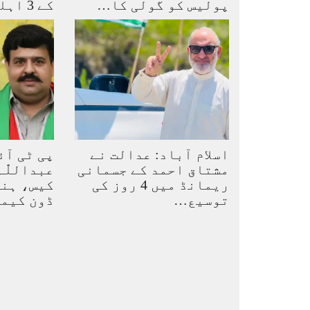
پولیس کو گولی کا…
کے 3 اہلکار معطل
اسلام آباد: عدالت نے
پی ٹی آئ
مشتاق احمد کے جسمانی
عبداللّٰ
ریمانڈ میں 4 روز کی
کیس، ہنی
توسیع…
ڈون کیم