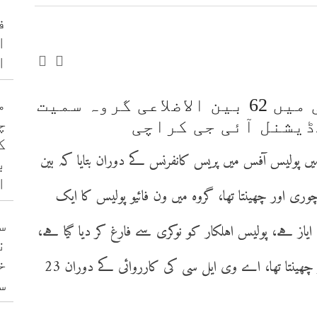
ف
ا
ا
م
اے وی ایل سی کی کارروائی میں 62 بین الاضلاعی گروہ سمیت
چ
ڈیشنل آئی جی کراچی
ک
ں پولیس آفس میں پریس کانفرنس کے دوران بتایا کہ بین
ب
ا
چوری اور چھینتا تھا، گروہ میں ون فائیو پولیس کا ایک
س
 ایاز ہے، پولیس اہلکار کو نوکری سے فارغ کر دیا گیا ہے،
ن
خ
کراچی میں یہ گینگ بڑی گاڑیاں چوری کرتا اور چھینتا تھا، اے وی ایل سی کی کارروائی کے دوران 23
س