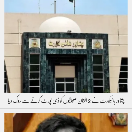
پشاور ہائیکورٹ نے 2 افغان صحافیوں کو ڈی پورٹ کرنے سے روک دیا