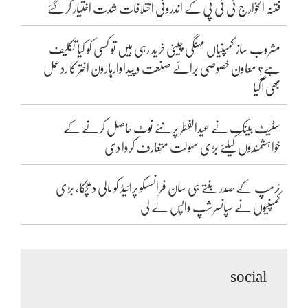
فتنہ الخوارج ٹی ٹی پی کے اندرونی اختلافات شدت اختیار کر گئے
مشروب ساز کمپنیاں مہنگی چینی خرید رہی ہیں تو کسی کو کیا تکلیف
ہے؟ معاون خصوصی برائے صنعت و پیداوارہارون اختر کا ردعمل
بھی آگیا
سٹیٹ بینک نے عیدالفطر پر نئے نوٹ حاصل کرنے کے
خواہشمندوں کیلئے بڑی سہولت متعارف کروا دی
ٹرمپ کے صدر بنتے ہی سان فرانسسکو پرائیڈ کو مالی دھچکا، بڑی
کمپنیوں نے سپانسرشپ واپس لے لی
social