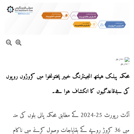
—فائل فوٹو
محکمہ پبلک ہیلتھ انجینئرنگ خیبر پختونخوا میں کروڑوں روپوں
کی بےقاعدگیوں کا انکشاف ہوا ہے۔
آڈٹ رپورٹ 25-2024 کے مطابق محکمہ پانی بلوں کی مد
میں 36 کروڑ روپے کے بقایاجات وصول کرنے میں ناکام