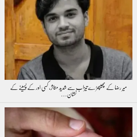
میر رضا کے پھیپھڑے تیزاب سے شدید متاثر، کسی اور کے پسینے کے
نشان…