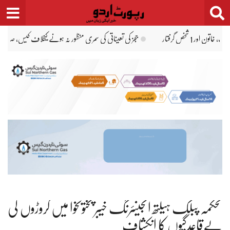
Ski
t
conten
در و وزیرِ اعظم کو نوٹس جاری
مصطفیٰ عامر قتل کیس: سندھ ہائیکورٹ کا مقدمے میں تاخیر 
محکمہ پبلک ہیلتھ انجینئرنگ خیبر پختونخوا میں کروڑوں کی
بےقاعدگیوں کا انکشاف