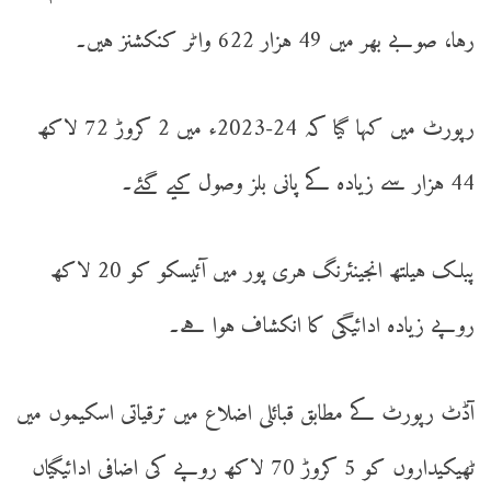
رہا، صوبے بھر میں 49 ہزار 622 واٹر کنکشنز ہیں۔
رپورٹ میں کہا گیا کہ 24-2023ء میں 2 کروڑ 72 لاکھ
44 ہزار سے زیادہ کے پانی بلز وصول کیے گئے۔
پبلک ہیلتھ انجینئرنگ ہری پور میں آئیسکو کو 20 لاکھ
روپے زیادہ ادائیگی کا انکشاف ہوا ہے۔
آڈٹ رپورٹ کے مطابق قبائلی اضلاع میں ترقیاتی اسکیموں میں
ٹھیکیداروں کو 5 کروڑ 70 لاکھ روپے کی اضافی ادائیگیاں