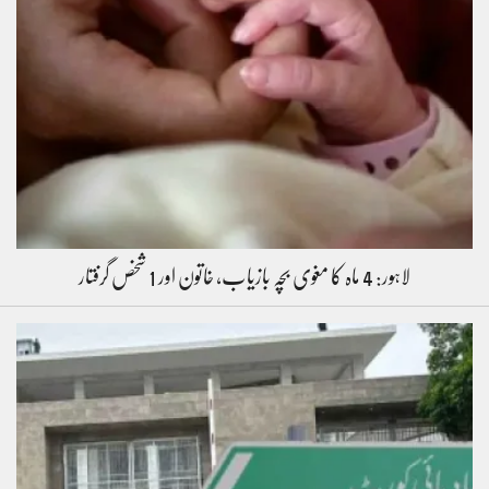
لاہور: 4 ماہ کا مغوی بچہ بازیاب، خاتون اور 1 شخص گرفتار