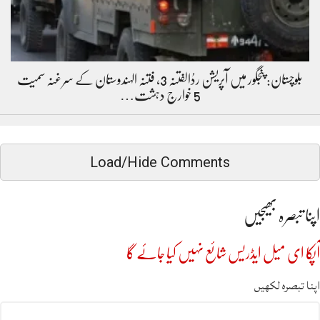
بلوچستان: پنجگور میں آپریشن ردُالفتنہ 3، فتنہ الہندوستان کے سرغنہ سمیت
5 خوارج دہشت…
Load/Hide Comments
اپنا تبصرہ بھیجیں
آپکا ای میل ایڈریس شائع نہیں کیا جائے گا
اپنا تبصرہ لکھیں