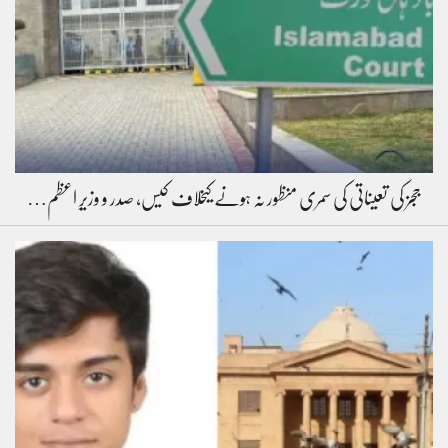
ججز کی تعیناتی کی سمری منظور نہ ہونے کیخلاف کیس، صدر و وزیرِ اعظم…