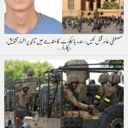
مصطفیٰ عامر قتل کیس: سندھ ہائیکورٹ کا مقدمے میں تاخیر پر اظہارِ تشویش،
ریکارڈ…