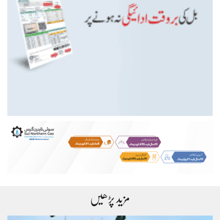
مزید پڑھیں