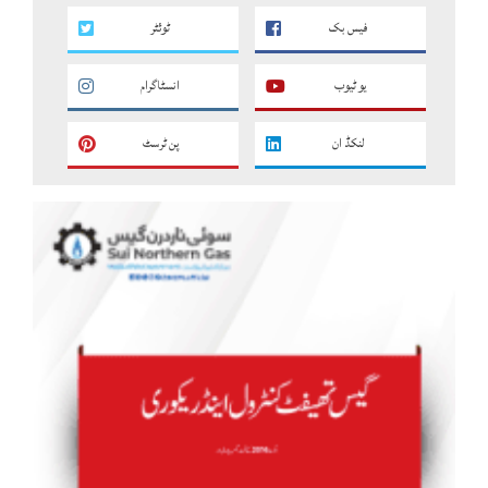
فیس بک
ٹوئٹر
یو ٹیوب
انسٹاگرام
لنکڈ ان
پن ٹرسٹ