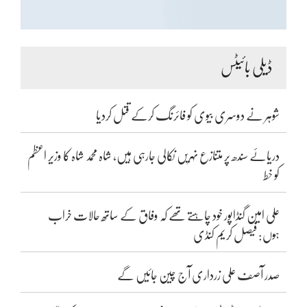
ڈیلی بائیٹس
شوہر نے دوسری بیوی کو فائرنگ کرکے قتل کردیا
دریائے سندھ پر متنازع نہریں نکالی جارہی ہیں، شاہ محمد شاہ کا وزیر اعظم
کو خط
علی امین گنڈاپور خود چاہتے تھے کہ وفاق کے ساتھ حالات خراب
ہوں: فیصل کریم کنڈی
صدر آصف علی زرداری آج چین جائیں گے