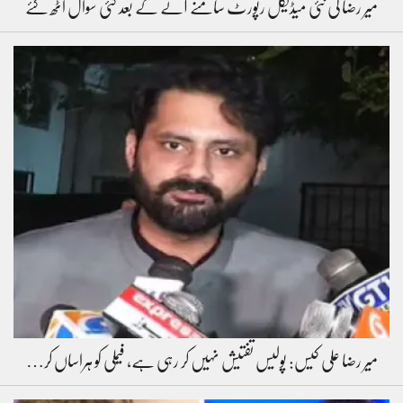
میر رضا کی نئی میڈیکل رپورٹ سامنے آنے کے بعد کئی سوال اٹھ گئے
میر رضا علی کیس: پولیس تفتیش نہیں کر رہی ہے، فیملی کو ہراساں کر…