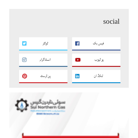
social
فیس بک
ٹوئٹر
یو ٹیوب
انسٹاگرام
لنکڈ ان
پن ٹرسٹ