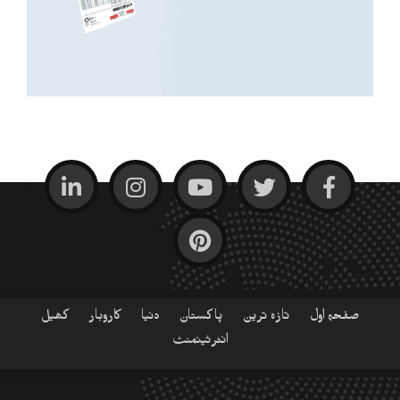
صفحہ اول
تازہ ترین
پاکستان
دنیا
کاروبار
کھیل
انٹرٹینمنٹ