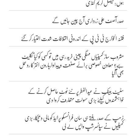
ہوں: فیصل کریم کنڈی
صدر آصف علی زرداری آج چین جائیں گے
فتنہ الخوارج ٹی ٹی پی کے اندرونی اختلافات شدت اختیار کر گئے
مشروب ساز کمپنیاں مہنگی چینی خرید رہی ہیں تو کسی کو کیا تکلیف
ہے؟ معاون خصوصی برائے صنعت و پیداوارہارون اختر کا ردعمل
بھی آگیا
سٹیٹ بینک نے عیدالفطر پر نئے نوٹ حاصل کرنے کے
خواہشمندوں کیلئے بڑی سہولت متعارف کروا دی
ٹرمپ کے صدر بنتے ہی سان فرانسسکو پرائیڈ کو مالی دھچکا، بڑی
کمپنیوں نے سپانسرشپ واپس لے لی