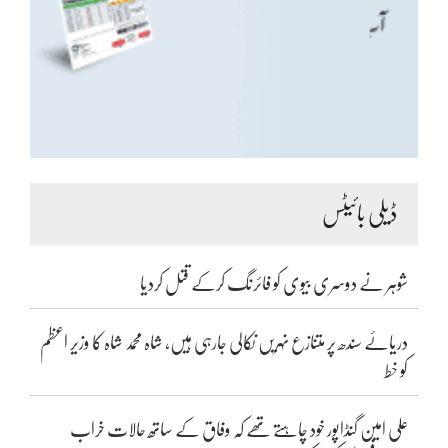
ڈیلی بائیٹس
شوہر نے دوسری بیوی کو فائرنگ کرکے قتل کردیا
دریائے سندھ پر متنازع نہریں نکالی جارہی ہیں، شاہ محمد شاہ کا وزیر اعظم
کو خط
علی امین گنڈاپور خود چاہتے تھے کہ وفاق کے ساتھ حالات خراب