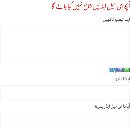
آپکا ای میل ایڈریس شائع نہیں کیا جائے گا
اپنا تبصرہ لکھیں
آپکا نام
*
آپکا ای میل ایڈریس
*