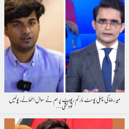
میر رضا کی پہلی پوسٹ مارٹم رپورٹ پر ہم نے سوال اٹھائے، پولیس
خودکشی…