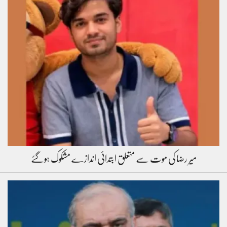
میر رضا کی موت سے متعلق ابتدائی اندازے مشکوک ہوگئے