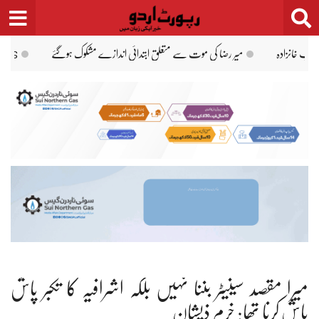
Ski
t
conten
اسلام آباد: پاکستان، سعو
میرا مقصد سینیٹر بننا نہیں بلکہ اشرافیہ کا تکبر پاش
پاش کرنا تھا: خرم ذیشان