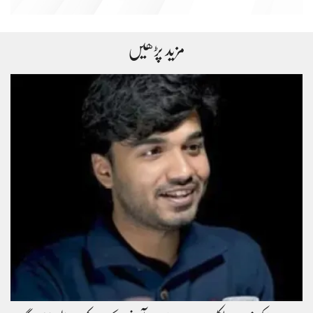
مزید پڑھیں