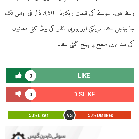
رہے ہیں۔ سونے کی قیمت ریکارڈ 3,501 ڈالر فی اونس تک
جا پہنچی ہے۔امریکی اور یورپی بانڈز کی ییلڈ کئی دہائیوں
کی بلند ترین سطح پر پہنچ گئی ہے۔
LIKE
0
DISLIKE
0
VS
50% Likes
50% Dislikes