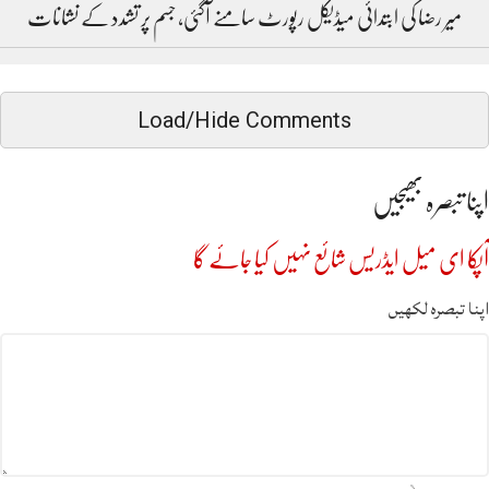
میر رضا کی ابتدائی میڈیکل رپورٹ سامنے آگئی، جسم پر تشدد کے نشانات
Load/Hide Comments
اپنا تبصرہ بھیجیں
آپکا ای میل ایڈریس شائع نہیں کیا جائے گا
اپنا تبصرہ لکھیں