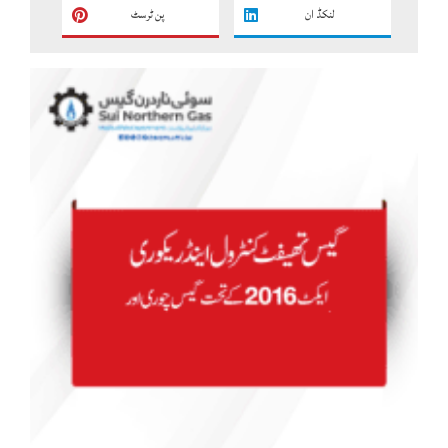
لنکڈ ان
پن ٹرسٹ