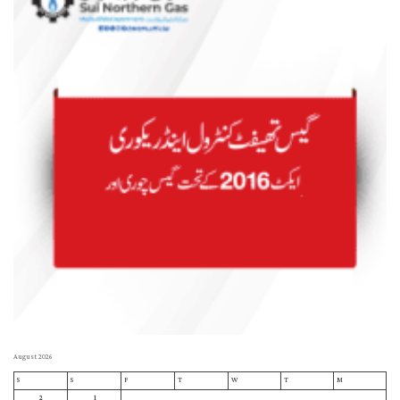
August 2026
S
S
F
T
W
T
M
2
1