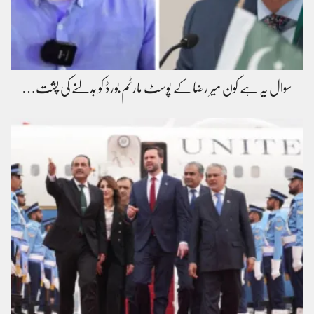
سوال یہ ہے کون میر رضا کے پوسٹ مارٹم بورڈ کو بدلنے کی پشت…