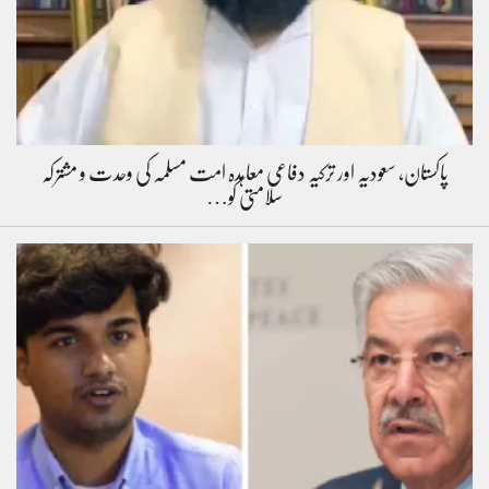
پاکستان، سعودیہ اور ترکیہ دفاعی معاہدہ امت مسلمہ کی وحدت و مشترکہ
سلامتی کو…