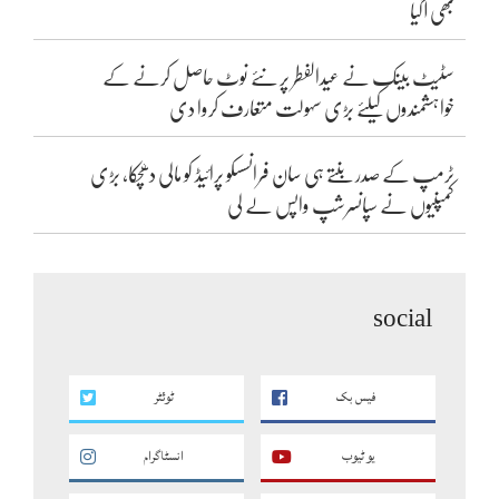
بھی آگیا
سٹیٹ بینک نے عیدالفطر پر نئے نوٹ حاصل کرنے کے
خواہشمندوں کیلئے بڑی سہولت متعارف کروا دی
ٹرمپ کے صدر بنتے ہی سان فرانسسکو پرائیڈ کو مالی دھچکا، بڑی
کمپنیوں نے سپانسرشپ واپس لے لی
social
فیس بک
ٹوئٹر
یو ٹیوب
انسٹاگرام