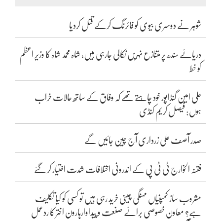
شوہر نے دوسری بیوی کو فائرنگ کرکے قتل کردیا
دریائے سندھ پر متنازع نہریں نکالی جارہی ہیں، شاہ محمد شاہ کا وزیر اعظم
کو خط
علی امین گنڈاپور خود چاہتے تھے کہ وفاق کے ساتھ حالات خراب
ہوں: فیصل کریم کنڈی
صدر آصف علی زرداری آج چین جائیں گے
فتنہ الخوارج ٹی ٹی پی کے اندرونی اختلافات شدت اختیار کر گئے
مشروب ساز کمپنیاں مہنگی چینی خرید رہی ہیں تو کسی کو کیا تکلیف
ہے؟ معاون خصوصی برائے صنعت و پیداوارہارون اختر کا ردعمل