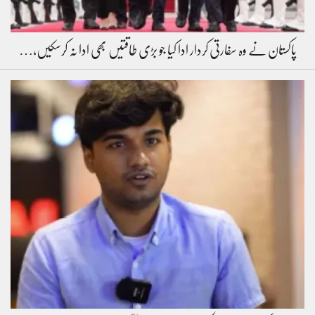
پاکستان نے وہ سفارتی کردار ادا کیا جو بڑی طاقتیں بھی ادا نہ کرسکیں،…