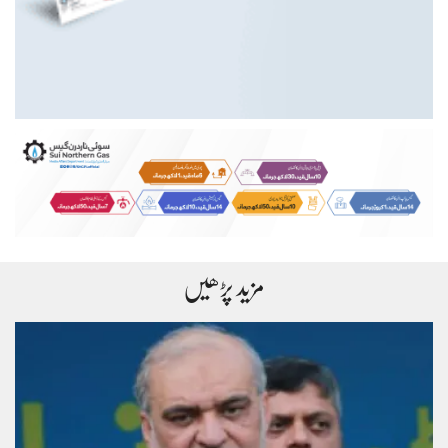
مزید پڑھیں