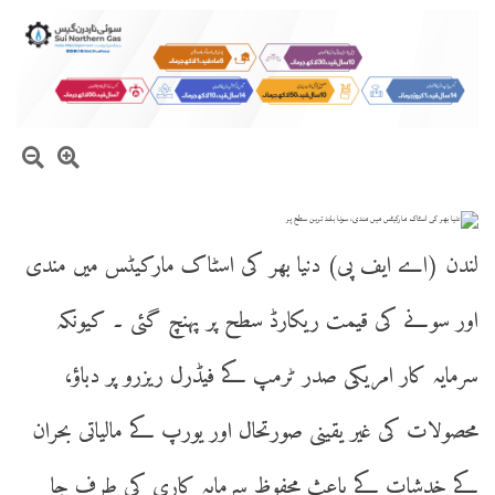
لندن (اے ایف پی) دنیا بھر کی اسٹاک مارکیٹس میں مندی
اور سونے کی قیمت ریکارڈ سطح پر پہنچ گئی ۔ کیونکہ
سرمایہ کار امریکی صدر ٹرمپ کے فیڈرل ریزرو پر دباؤ،
محصولات کی غیر یقینی صورتحال اور یورپ کے مالیاتی بحران
کے خدشات کے باعث محفوظ سرمایہ کاری کی طرف جا