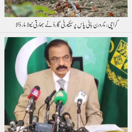
کراچی: ناردرن بائی پاس پر سیکیورٹی گارڈ نے بھارتی نیولا مار ڈالا