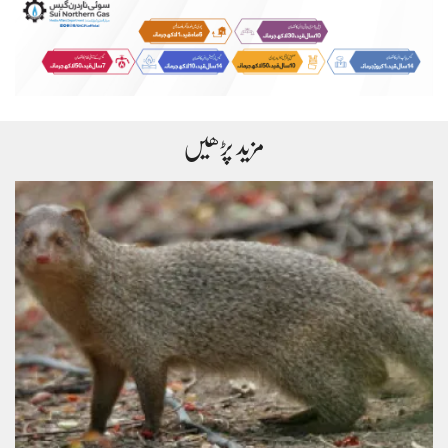
مزید پڑھیں