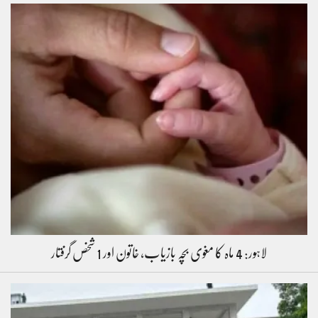
لاہور: 4 ماہ کا مغوی بچہ بازیاب، خاتون اور 1 شخص گرفتار