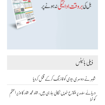
ڈیلی بائیٹس
شوہر نے دوسری بیوی کو فائرنگ کرکے قتل کردیا
دریائے سندھ پر متنازع نہریں نکالی جارہی ہیں، شاہ محمد شاہ کا وزیر اعظم
کو خط