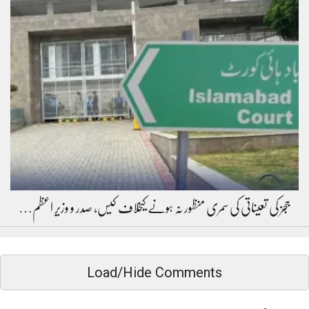
ججز کی تعیناتی کی سمری منظور نہ ہونے کیخلاف کیس، صدر و وزیرِ اعظم…
Load/Hide Comments