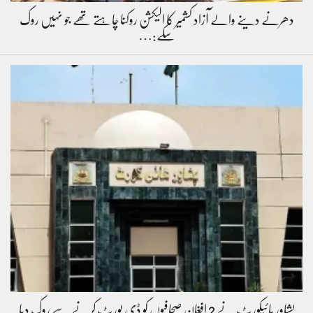
دھرنے دینے والے آزاد کشمیر کا الیکشن روکنا چاہتے تھے جو نہیں روک
سکے:…
پشاور ہائیکورٹ نے 2 افغان صحافیوں کو ڈی پورٹ کرنے سے روک دیا