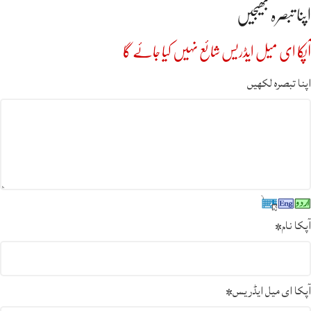
اپنا تبصرہ بھیجیں
آپکا ای میل ایڈریس شائع نہیں کیا جائے گا
اپنا تبصرہ لکھیں
آپکا نام
*
آپکا ای میل ایڈریس
*