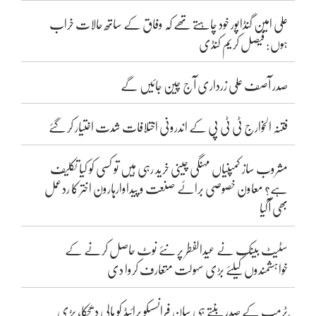
علی امین گنڈاپور خود چاہتے تھے کہ وفاق کے ساتھ حالات خراب
ہوں: فیصل کریم کنڈی
صدر آصف علی زرداری آج چین جائیں گے
فتنہ الخوارج ٹی ٹی پی کے اندرونی اختلافات شدت اختیار کر گئے
مشروب ساز کمپنیاں مہنگی چینی خرید رہی ہیں تو کسی کو کیا تکلیف
ہے؟ معاون خصوصی برائے صنعت و پیداوارہارون اختر کا ردعمل
بھی آگیا
سٹیٹ بینک نے عیدالفطر پر نئے نوٹ حاصل کرنے کے
خواہشمندوں کیلئے بڑی سہولت متعارف کروا دی
ٹرمپ کے صدر بنتے ہی سان فرانسسکو پرائیڈ کو مالی دھچکا، بڑی