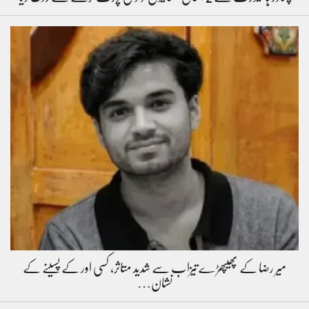
میر رضا کے پھیپھڑے تیزاب سے شدید متاثر، کسی اور کے پسینے کے
نشان…