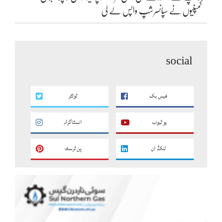
کمپنیوں نے سپانسرشپ واپس لے لی
social
فیس بک
ٹوئٹر
یو ٹیوب
انسٹاگرام
لنکڈ ان
پن ٹرسٹ