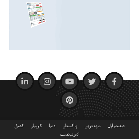
صفحہ اول
تازہ ترین
پاکستان
دنیا
کاروبار
کھیل
انٹرٹینمنٹ