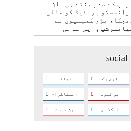
رمپ کے صدر بنتے ہی سان
رانسسکو پرائیڈ کو مالی
ھچکا، بڑی کمپنیوں نے
پانسرشپ واپس لے لی
social
فیس بک
ٹوئٹر
یو ٹیوب
انسٹاگرام
لنکڈ ان
پن ٹرسٹ