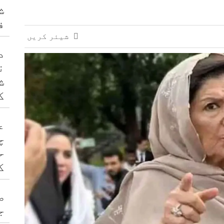
ش
ف
شیئر کریں
د
ن
ش
ک
ع
چ
ح
ک
ص
ج