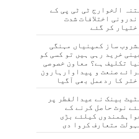
تنہ الخوارج ٹی ٹی پی کے
ندرونی اختلافات شدت
ختیار کر گئے
شروب ساز کمپنیاں مہنگی
ینی خرید رہی ہیں تو کسی کو
یا تکلیف ہے؟ معاون خصوصی
رائے صنعت و پیداوارہارون
ختر کا ردعمل بھی آگیا
ٹیٹ بینک نے عیدالفطر پر
ئے نوٹ حاصل کرنے کے
واہشمندوں کیلئے بڑی
ہولت متعارف کروا دی