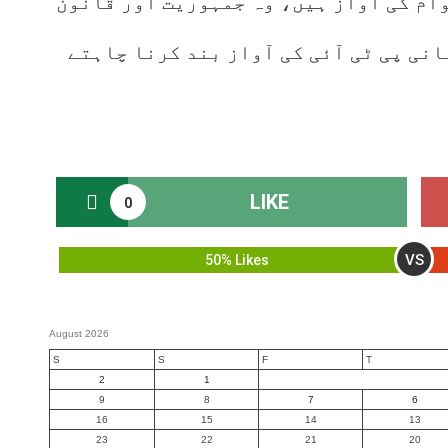
وام کی آواز ہیں، وہ جمہوریت اور قانون
بانی پی ٹی آئی کی آواز بند کرنا چاہتے
LIKE
0
VS
50% Likes
August 2026
S
S
F
T
2
1
9
8
7
6
16
15
14
13
23
22
21
20