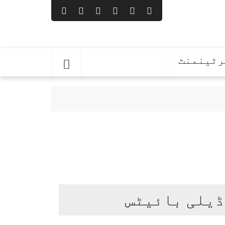
رٹینمنٹ
ی شروع ہوچکی، بلاول بھٹو
ماں و ڈیڑھ سالہ بیٹی جاں بحق
ڈیلی بائیٹس