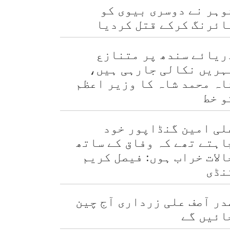
وہر نے دوسری بیوی کو
ائرنگ کرکے قتل کردیا
ریائے سندھ پر متنازع
ہریں نکالی جارہی ہیں،
اہ محمد شاہ کا وزیر اعظم
و خط
لی امین گنڈاپور خود
اہتے تھے کہ وفاق کے ساتھ
الات خراب ہوں: فیصل کریم
نڈی
در آصف علی زرداری آج چین
ائیں گے