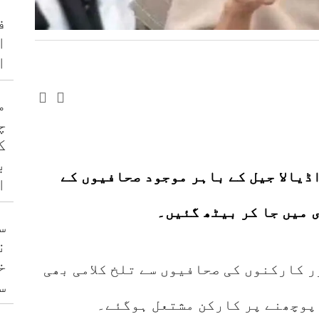
ف
ا
ا
م
چ
ک
ب
اڈیالا جیل کے باہر موجود صحافیوں کے
ا
ی میں جا کر بیٹھ گئیں۔
س
ن
خ
ر کارکنوں کی صحافیوں سے تلخ کلامی بھی
س
 پوچھنے پر کارکن مشتعل ہوگئے۔