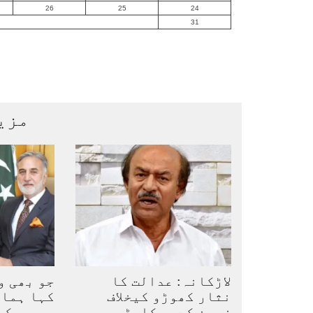
26
25
24
31
مزی
لاڑکانہ: عدالت کا
جو بھی و
نثار کھوڑو کیخلاف
کہا ہما
زمین کے ریکارڈ میں
بیوروکر