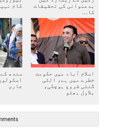
بدعنوانی کی تحقیقات
کام نہی
کا…
اسلام آباد میں حکومت
سندھ کے 
خطرے میں ہے، الٹی
اسکولوں 
گنتی شروع ہوچکی،
جاری
بلاول بھٹو
mments