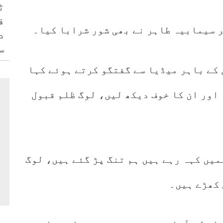
ٹ
ف
ر سیمابیہ طاہر نے بھی شور شرابا کیا۔
د
س
 کے باہر میڈیا سے گفتگو کرتے ہوئے کہا
تھا کہ ہوا بدلی ہے، لوگوں کا غصہ اور ان کا خوف دیکھ لیں، لوگ ظلم قبول
میں کہہ رہے ہیں ہم تنگ پڑ گئے ہیں، لوگ