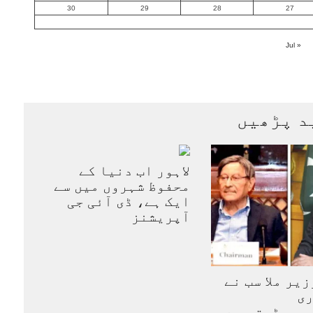
30
29
28
27
« Jul
د پڑھیں
لاہور اب دنیا کے
محفوظ شہروں میں سے
ایک ہے، ڈی آئی جی
آپریشنز
زیر ملا سب نے
ری
یسی ڈرتی ہے