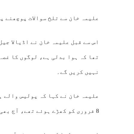
علیمہ خان سے تلخ سوالات پوچھنے پ
اس سے قبل علیمہ خان نے اڈیالا جیل
نہیں کریں گے۔
علیمہ خان نے کہا کہ پولیس والے ہ
8 فروری کو کھڑے ہوئے تھے، آج بھی کھڑے ہیں۔