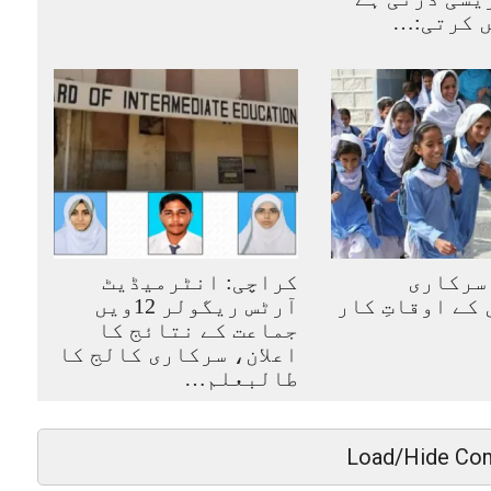
ں کرتی:…
سرکاری
کراچی: انٹرمیڈیٹ
کے اوقاتِ کار
آرٹس ریگولر 12ویں
جماعت کے نتائج کا
اعلان، سرکاری کالج کا
طالبعلم…
Load/Hide Co