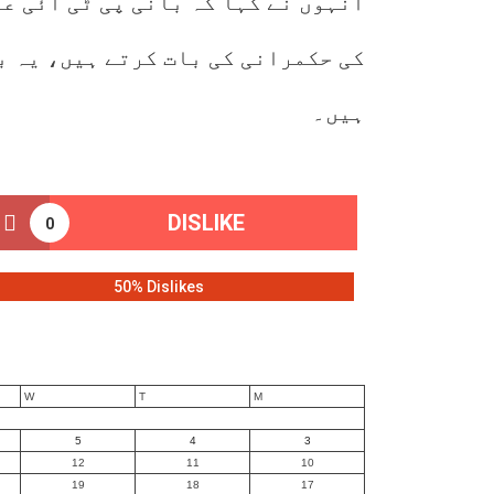
انہوں نے کہا کہ بانی پی ٹی آئی ع
کی حکمرانی کی بات کرتے ہیں، یہ 
ہیں۔
DISLIKE
0
50% Dislikes
W
T
M
5
4
3
12
11
10
19
18
17