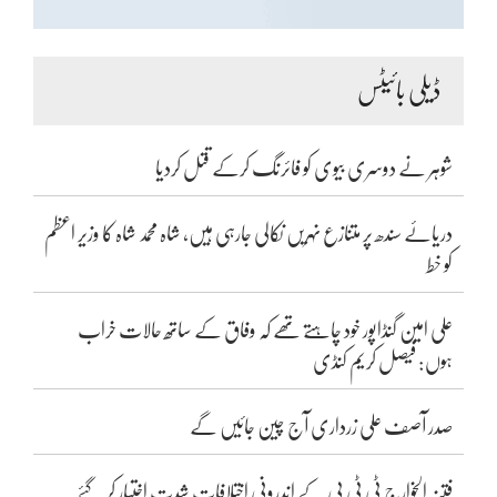
ڈیلی بائیٹس
شوہر نے دوسری بیوی کو فائرنگ کرکے قتل کردیا
دریائے سندھ پر متنازع نہریں نکالی جارہی ہیں، شاہ محمد شاہ کا وزیر اعظم
کو خط
علی امین گنڈاپور خود چاہتے تھے کہ وفاق کے ساتھ حالات خراب
ہوں: فیصل کریم کنڈی
صدر آصف علی زرداری آج چین جائیں گے
فتنہ الخوارج ٹی ٹی پی کے اندرونی اختلافات شدت اختیار کر گئے