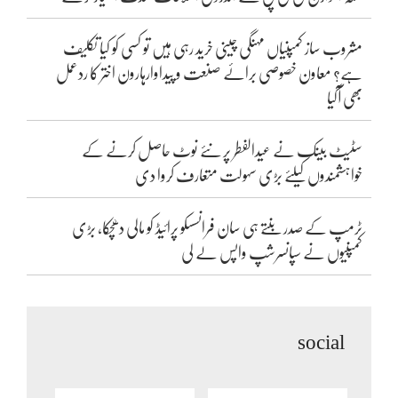
مشروب ساز کمپنیاں مہنگی چینی خرید رہی ہیں تو کسی کو کیا تکلیف
ہے؟ معاون خصوصی برائے صنعت و پیداوارہارون اختر کا ردعمل
بھی آگیا
سٹیٹ بینک نے عیدالفطر پر نئے نوٹ حاصل کرنے کے
خواہشمندوں کیلئے بڑی سہولت متعارف کروا دی
ٹرمپ کے صدر بنتے ہی سان فرانسسکو پرائیڈ کو مالی دھچکا، بڑی
کمپنیوں نے سپانسرشپ واپس لے لی
social