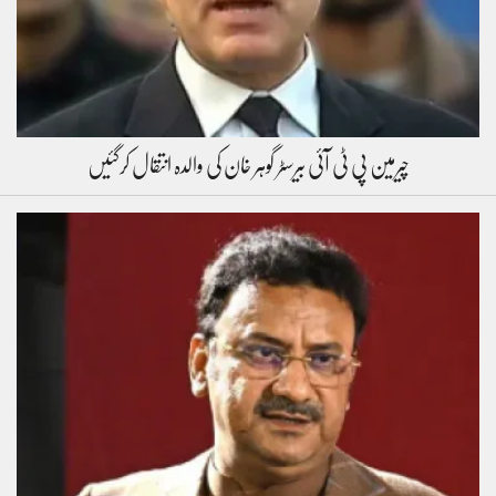
چیرمین پی ٹی آئی بیرسٹر گوہر خان کی والدہ انتقال کرگئیں