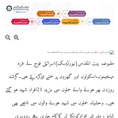
مقبوضہ بیت المقدس(نیوزڈیسک)اسرائیلی فوج نے غزہ
میںخیموں،اسکولوں اور گھروں پر حملے تیزکردیئے ہیں۔گزشتہ
روزدن بھر ہونے والے حملوں میں مزید 21افراد شہید ہو گئے
ہیں۔ وحشیانہ حملوں میں شہید ہونے والوں میں 6بچے بھی
شامل، ملبے تلے افرادکونکالنے کاکام جاری ہے ۔دوسری