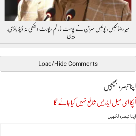
میر رضا کیس: پولیس سرجن نے پوسٹ مارٹم رپورٹ دیکھی نہ ڈیڈ باڈی،
بیان…
Load/Hide Comments
اپنا تبصرہ بھیجیں
آپکا ای میل ایڈریس شائع نہیں کیا جائے گا
اپنا تبصرہ لکھیں