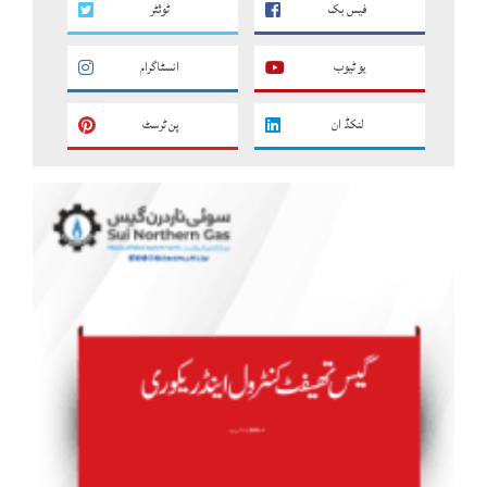
فیس بک
ٹوئٹر
یو ٹیوب
انسٹاگرام
لنکڈ ان
پن ٹرسٹ