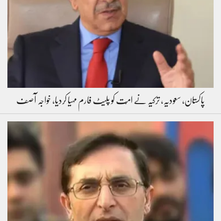
پاکستان، سعودیہ، ترکیہ نے امّت کو پلیٹ فارم مہیا کردیا، خواجہ آصف