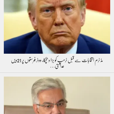
مڈ ٹرم انتخابات سے قبل ٹرمپ کو بڑا دھچکا، ووٹر فہرستوں پر 21ویں
عدالتی…