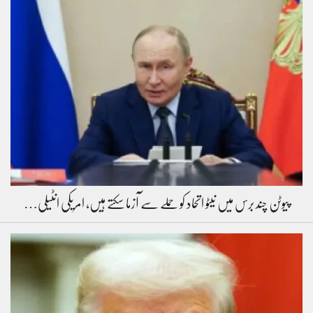
پیوٹن چند برس میں نیٹو اتحاد کو حملے سے آزما سکتے ہیں، امریکی انٹیلی…