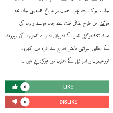
جانب بھوک سے بچوں سمیت مزید پانچ فلسطینی جاں بحق
ہوگئے اس طرح غذائی قلت سے جاں ہونے والوں کی
تعداد387ہوگئی۔قطر کے نشریاتی ادارے ’الجزیرہ‘ کی رپورٹ
کے مطابق اسرائیلی قابض افواج نے غزہ میں گھروں
اورخیموں پر اسرائیل کے حملوں میں تیزکردیئے ہیں ۔
LIKE
0
DISLIKE
0