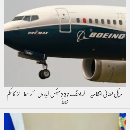
امریکی فضائی انتظامیہ نے بوئنگ 737 میکس طیاروں کے معائنے کا حکم
دیدیا