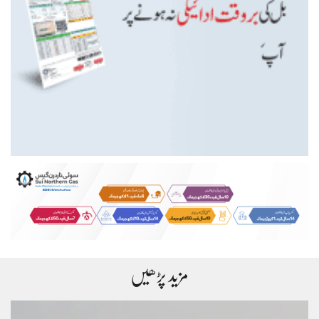
مزید پڑھیں