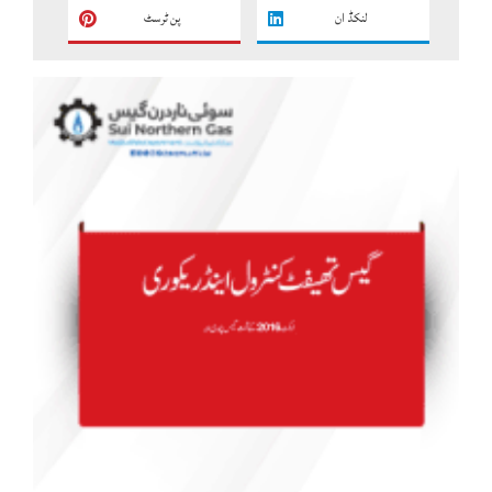
لنکڈ ان
پن ٹرسٹ