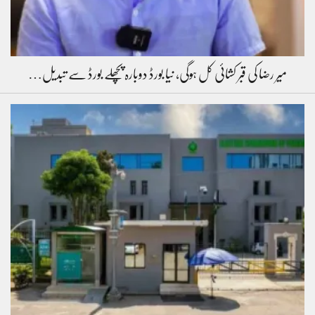
میر رضا کی قبر کشائی کل ہوگی، نیا بورڈ دوبارہ پچھلے بورڈ سے تبدیل…