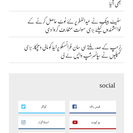
بھی آگیا
سٹیٹ بینک نے عیدالفطر پر نئے نوٹ حاصل کرنے کے
خواہشمندوں کیلئے بڑی سہولت متعارف کروا دی
ٹرمپ کے صدر بنتے ہی سان فرانسسکو پرائیڈ کو مالی دھچکا، بڑی
کمپنیوں نے سپانسرشپ واپس لے لی
social
فیس بک
ٹوئٹر
یو ٹیوب
انسٹاگرام