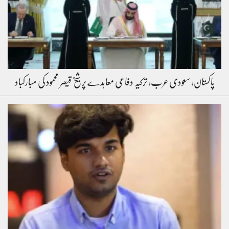
پاکستان، سعودی عرب، ترکیہ دفاعی معاہدے پر شیخ قیصر محمود کی مبارکباد