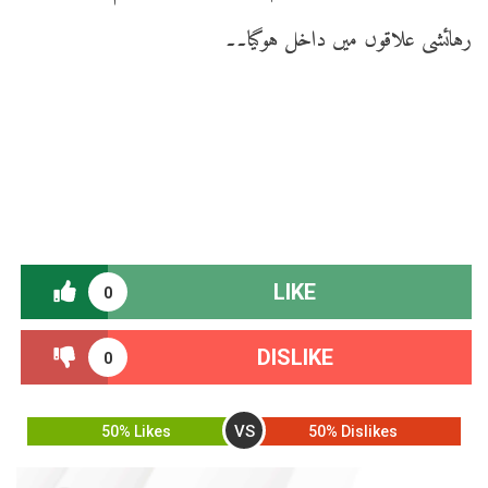
رہائشی علاقوں میں داخل ہوگیا۔۔
LIKE
0
DISLIKE
0
VS
50% Likes
50% Dislikes