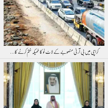
کراچی میں بی آر ٹی منصوبے کے لاٹ ٹو کا ٹھیکہ ختم کرنے کا…