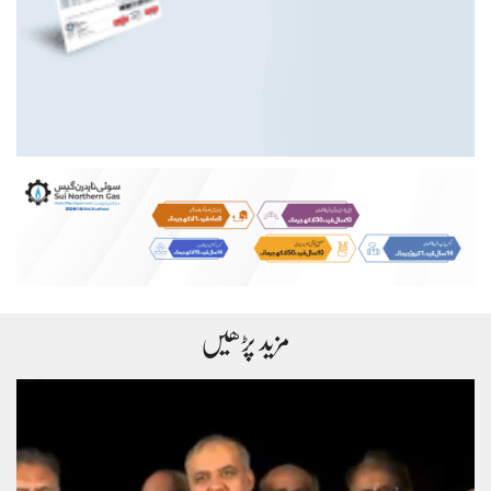
مزید پڑھیں