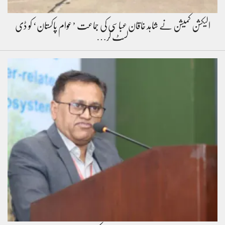
الیکشن کمیشن نے شاہد خاقان عباسی کی جماعت ’عوام پاکستان‘ کو ڈی
لسٹ کر…