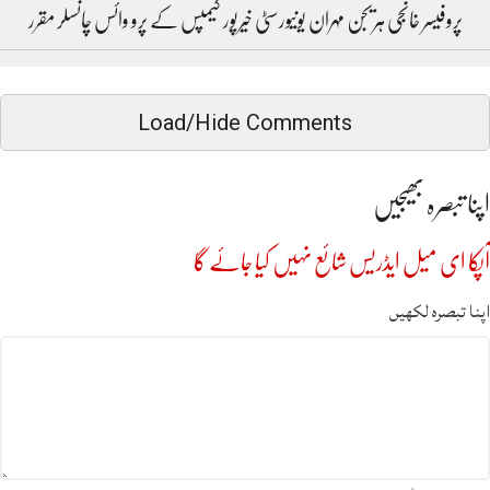
پروفیسر خانجی ہریجن مہران یونیورسٹی خیرپور کیمپس کے پرو وائس چانسلر مقرر
Load/Hide Comments
اپنا تبصرہ بھیجیں
آپکا ای میل ایڈریس شائع نہیں کیا جائے گا
اپنا تبصرہ لکھیں