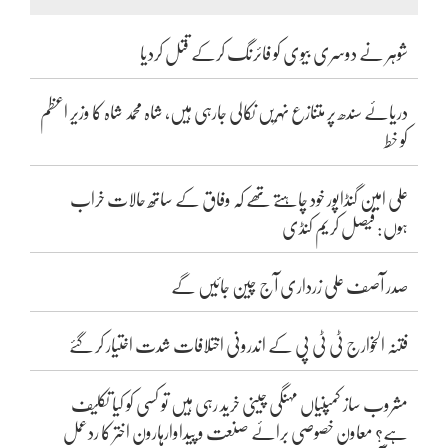
شوہر نے دوسری بیوی کو فائرنگ کرکے قتل کردیا
دریائے سندھ پر متنازع نہریں نکالی جارہی ہیں، شاہ محمد شاہ کا وزیر اعظم
کو خط
علی امین گنڈاپور خود چاہتے تھے کہ وفاق کے ساتھ حالات خراب
ہوں: فیصل کریم کنڈی
صدر آصف علی زرداری آج چین جائیں گے
فتنہ الخوارج ٹی ٹی پی کے اندرونی اختلافات شدت اختیار کر گئے
مشروب ساز کمپنیاں مہنگی چینی خرید رہی ہیں تو کسی کو کیا تکلیف
ہے؟ معاون خصوصی برائے صنعت و پیداوارہارون اختر کا ردعمل