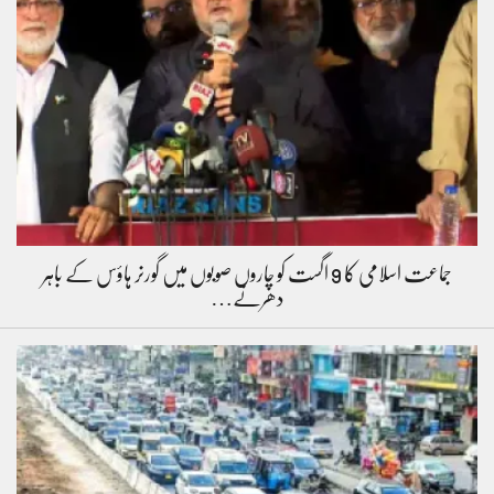
جماعت اسلامی کا 9 اگست کو چاروں صوبوں میں گورنر ہاؤس کے باہر
دھرنے…