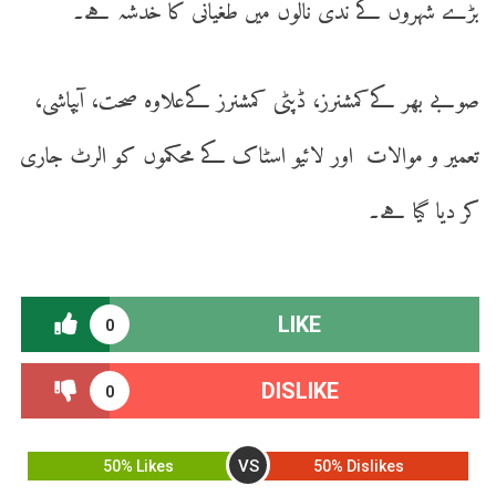
بڑے شہروں کے ندی نالوں میں طغیانی کا خدشہ ہے۔
صوبے بھر کےکمشنرز، ڈپٹی کمشنرز کےعلاوہ صحت، آبپاشی،
تعمیر و موالات اور لائیو اسٹاک کے محکموں کو الرٹ جاری
کر دیا گیا ہے۔
LIKE
0
DISLIKE
0
VS
50% Likes
50% Dislikes