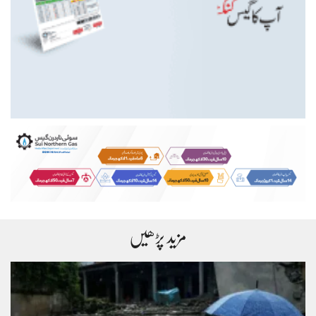
مزید پڑھیں