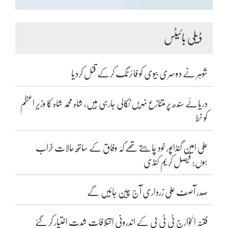
ڈیلی بائیٹس
شوہر نے دوسری بیوی کو فائرنگ کرکے قتل کردیا
دریائے سندھ پر متنازع نہریں نکالی جارہی ہیں، شاہ محمد شاہ کا وزیر اعظم
کو خط
علی امین گنڈاپور خود چاہتے تھے کہ وفاق کے ساتھ حالات خراب
ہوں: فیصل کریم کنڈی
صدر آصف علی زرداری آج چین جائیں گے
فتنہ الخوارج ٹی ٹی پی کے اندرونی اختلافات شدت اختیار کر گئے