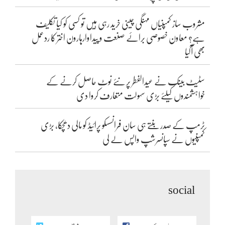
مشروب ساز کمپنیاں مہنگی چینی خرید رہی ہیں تو کسی کو کیا تکلیف
ہے؟ معاون خصوصی برائے صنعت و پیداوارہارون اختر کا ردعمل
بھی آگیا
سٹیٹ بینک نے عیدالفطر پر نئے نوٹ حاصل کرنے کے
خواہشمندوں کیلئے بڑی سہولت متعارف کروا دی
ٹرمپ کے صدر بنتے ہی سان فرانسسکو پرائیڈ کو مالی دھچکا، بڑی
کمپنیوں نے سپانسرشپ واپس لے لی
social