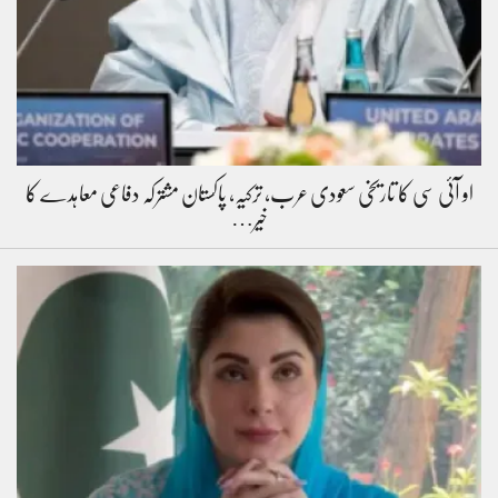
او آئی سی کا تاریخی سعودی عرب، ترکیہ، پاکستان مشترکہ دفاعی معاہدے کا
خیر…