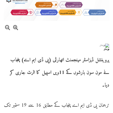
فوٹو فائل
پروینشل ڈیزاسٹر مینجمنٹ اتھارٹی (پی ڈی ایم اے) پنجاب
نے مون سون بارشوں کے 11ویں اسپیل کا الرٹ جاری کر
دیا۔
ترجمان پی ڈی ایم اے پنجاب کے مطابق 16 سے 19 ستمبر تک