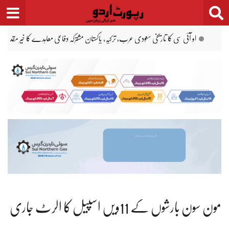
Ski
t
conten
مریم نواز کا ستھرا پنجاب ورکرز کو ہر ماہ 5 تاریخ تک تنخواہ ادائیگی کا حکم
عبداللّٰہ طاہر 
مون سون بارشوں کے 11ویں اسپیل کا الرٹ جاری