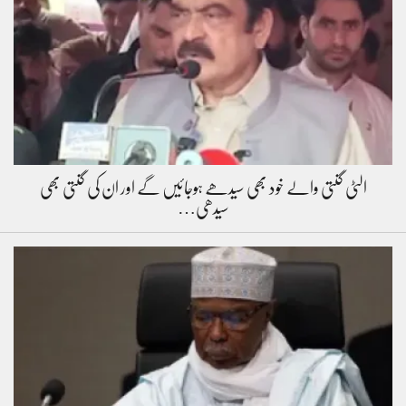
الٹی گنتی والے خود بھی سیدھے ہوجائیں گے اور ان کی گنتی بھی
سیدھی…