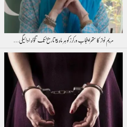
مریم نواز کا ستھرا پنجاب ورکرز کو ہر ماہ 5 تاریخ تک تنخواہ ادائیگی…