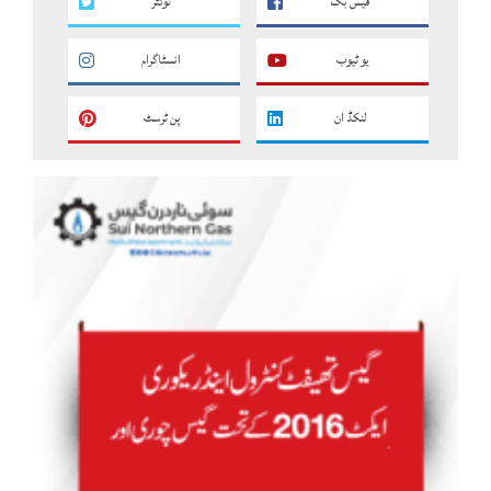
فیس بک
ٹوئٹر
یو ٹیوب
انسٹاگرام
لنکڈ ان
پن ٹرسٹ