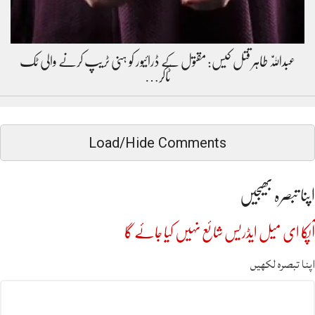
عبداللّٰہ طاہر قتل کیس: مقتول کے ڈرائیور کو ہنی ٹریپ کرنے والی ٹک
ٹاکر…
Load/Hide Comments
اپنا تبصرہ بھیجیں
آپکا ای میل ایڈریس شائع نہیں کیا جائے گا
اپنا تبصرہ لکھیں