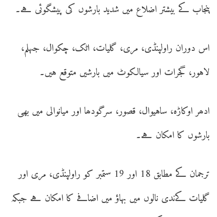
پنجاب کے بیشتر اضلاع میں شدید بارشوں کی پیشگوئی ہے۔
اس دوران راولپنڈی، مری، گلیات، اٹک، چکوال، جہلم،
لاہور، گجرات اور سیالکوٹ میں بارشیں متوقع ہیں۔
ادھر اوکاڑہ، ساہیوال، قصور، سرگودھا اور میانوالی میں بھی
بارشوں کا امکان ہے۔
ترجمان کے مطابق 18 اور 19 ستمبر کو راولپنڈی، مری اور
گلیات کےندی نالوں میں بہاؤ میں اضافے کا امکان ہے جبکہ