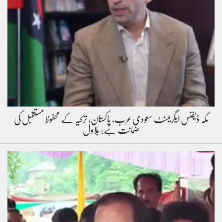
مکہ ڈیفنس ایگریمنٹ سعودی عرب، پاکستان، ترکیہ کے محفوظ مستقبل کی
ضمانت ہے: بلاول