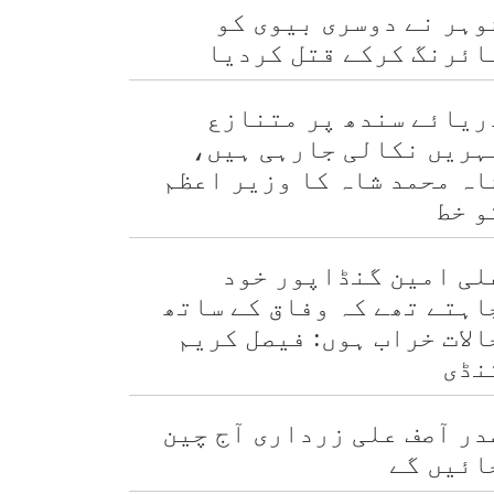
وہر نے دوسری بیوی کو
ٰہ
ائرنگ کرکے قتل کردیا
ریائے سندھ پر متنازع
ہریں نکالی جارہی ہیں،
اہ محمد شاہ کا وزیر اعظم
و خط
لی امین گنڈاپور خود
اہتے تھے کہ وفاق کے ساتھ
الات خراب ہوں: فیصل کریم
نڈی
در آصف علی زرداری آج چین
ائیں گے