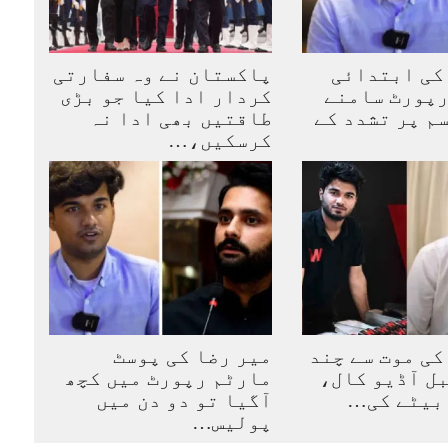
کی ابتدائی
پاکستان نے وہ سفارتی
رپورٹ سامنے
کردار ادا کیا جو بڑی
سم پر تشدد کے
طاقتیں بھی ادا نہ
کرسکیں،…
کی موت سے چند
میر رضا کی پوسٹ
ل آڈیو کال،
مارٹم رپورٹ میں کچھ
 بیٹے کی…
آگیا تو دو دن میں
پولیس…