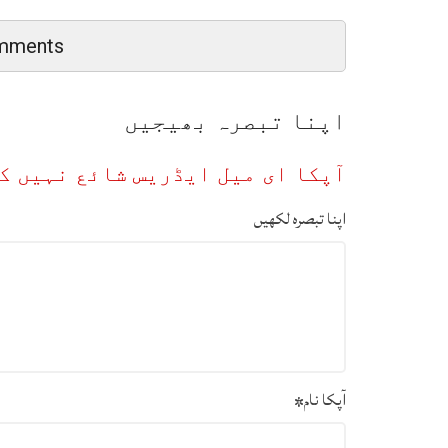
mments
اپنا تبصرہ بھیجیں
آپکا ای میل ایڈریس شائع نہیں ک
اپنا تبصرہ لکھیں
آپکا نام
*