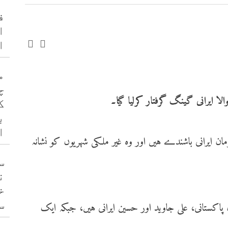
ف
ا
ا
م
چ
ک
ب
ا
ان ایرانی باشندے ہیں اور وہ غیر ملکی شہریوں کو نشانہ
س
ن
خ
س
پاکستانی، علی جاوید اور حسین ایرانی ہیں، جبکہ ایک