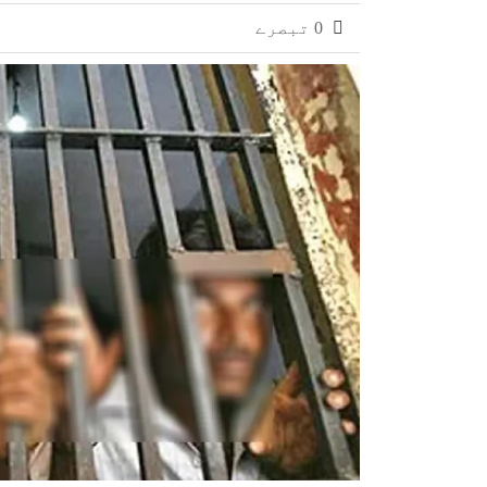
مکہ ڈیفنس ایگریمنٹ سعودی عرب، پاکستان
0 تبصرے
الٹی گنتی والے خود بھی سیدھے ہوجائیں گ