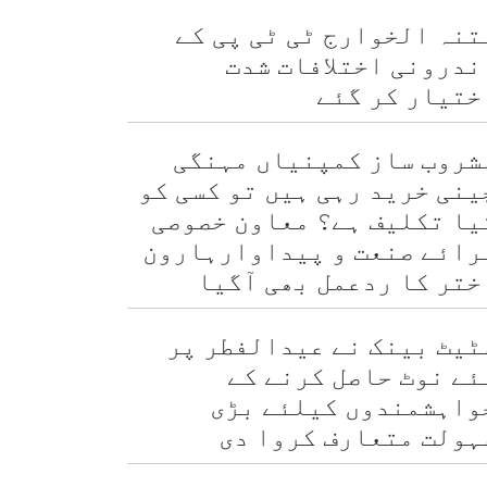
تنہ الخوارج ٹی ٹی پی کے
ندرونی اختلافات شدت
ختیار کر گئے
شروب ساز کمپنیاں مہنگی
ینی خرید رہی ہیں تو کسی کو
یا تکلیف ہے؟ معاون خصوصی
رائے صنعت و پیداوارہارون
ختر کا ردعمل بھی آگیا
ٹیٹ بینک نے عیدالفطر پر
ئے نوٹ حاصل کرنے کے
واہشمندوں کیلئے بڑی
ہولت متعارف کروا دی