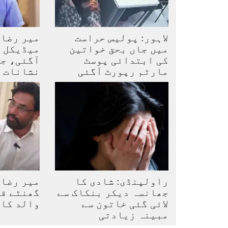
لاہور: پولیس حراست
میر رضا 
میں جاں بحق خواتین
میڈیکل 
کی ابتدائی پوسٹ
آگئی، ج
مارٹم رپورٹ آگئی
نشانات
راولپنڈی: شادی کا
میر رضا 
جھانسہ دیکر بنکاک سے
گھنٹے قب
لائی گئی خاتون سے
والد کا
مبینہ زیادتی