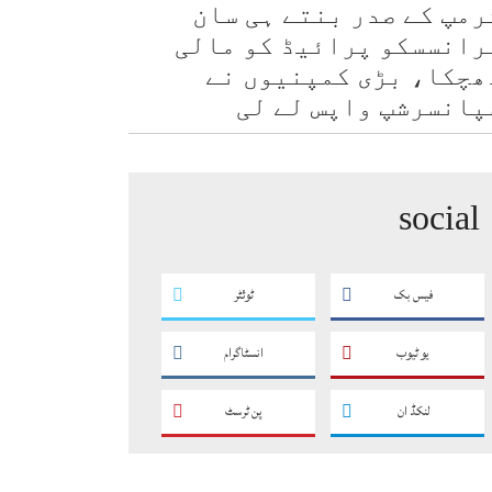
رمپ کے صدر بنتے ہی سان
رانسسکو پرائیڈ کو مالی
ھچکا، بڑی کمپنیوں نے
پانسرشپ واپس لے لی
social
فیس بک
ٹوئٹر
یو ٹیوب
انسٹاگرام
لنکڈ ان
پن ٹرسٹ