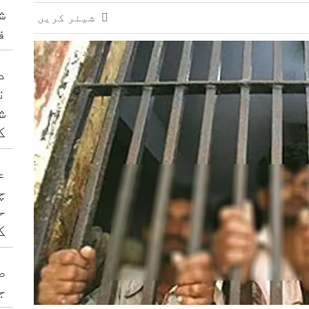
، ترکیہ کے محفوظ مستقبل کی ضمانت ہے: بلاول
ش
شیئر کریں
ے اور ان کی گنتی بھی سیدھی ہو جائے گی: رانا ثناء اللّ
ف
د
ن
ش
ک
ع
چ
ح
ک
ص
ج