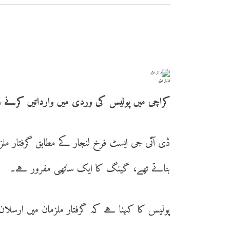
فائل فوٹو
کراچی میں پولیس کی وردی میں وارداتیں کرنے والا ایرانی گینگ گرفتار کرلیا گیا۔
ڈی آئی جی ایسٹ فرخ لنجار کے مطابق گرفتار ملزم
بناتے تھے، گینگ کا ایک ساتھی مفرور ہے۔
پولیس کا کہنا ہے کہ گرفتار ملزمان میں ارسلان 