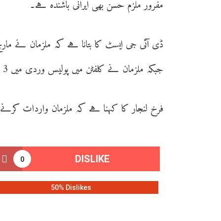
مفرور ملزم حسن بھی ایرانی باشندہ ہے۔
جبکہ ملزمان نے کلفٹن میں پولیس وردی میں 3 غیر ملکیوں کو بھی لوٹا۔
فرخ لنجار کا کہنا ہے کہ ملزمان واردات کرنے 
DISLIKE
0
50% Dislikes