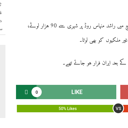
ٹ
ف
د
ڈی آئی جی ایسٹ کا بتانا ہے کہ ملزمان نے مارچ میں راشد منہاس روڈ پر شہری سے 90 ہزار لوٹے،
س
کے بعد ایران فرار ہو جاتے تھے۔
LIKE
0
VS
50% Likes