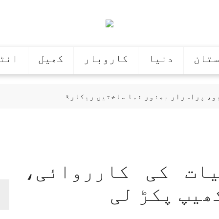
ستان
دنیا
کاروبار
کھیل
انٹ
یو، پراسرار بھنور نما ساختیں ریکارڈ
کی عمرہ کی ادائیگی
فرانس کی بھارت کو 107 کھرب روپے کے 114 رافیل طیاروں کی پیشکش
یادت کی عوامی خواہش کا اظہار قرار
وم پروفیسر سے امریکی یونیورسٹی کا مالی تصفیہ
 رضا کی قبر کشائی سے انکار
سعودیہ، پاکستان اور
یات کی کارروائی،
ھیپ پکڑ لی