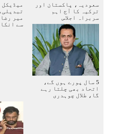
سعودیہ، پاکستان اور
میڈیکل ب
ترکیہ کا آج اہم
تبدیلی،
سربراہ اجلاس
میر رضا 
سے انکا
5 سال پورے ہوں گے،
اتحاد بھی چلتا رہے
گا، طلال چوہدری