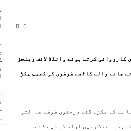
ف
ا
ا
م
چ
ی کارروائی کرتے ہوئے وائلڈ لائف رینجز
ک
ب
ئے جانے والے کاٹھے طوطوں کی کھیپ پکڑ
ا
س
ن
خ
ا ہے کہ پکڑے گئے درجنوں طوطے عدالتی
س
اہدرہ جنگل میں آزاد کر دیے گئے۔