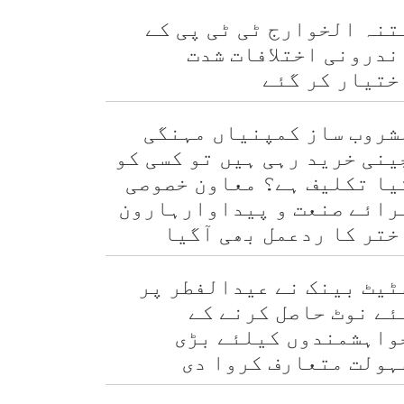
تنہ الخوارج ٹی ٹی پی کے
ندرونی اختلافات شدت
ختیار کر گئے
شروب ساز کمپنیاں مہنگی
ینی خرید رہی ہیں تو کسی کو
یا تکلیف ہے؟ معاون خصوصی
رائے صنعت و پیداوارہارون
ختر کا ردعمل بھی آگیا
ٹیٹ بینک نے عیدالفطر پر
ئے نوٹ حاصل کرنے کے
واہشمندوں کیلئے بڑی
ہولت متعارف کروا دی