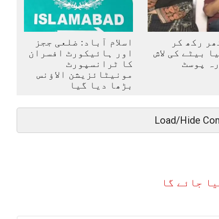
ھر رکھ کر
اسلام آباد: ضلعی ججز
ا بیٹے کی لاش
اور ہائیکورٹ افسران
ہ پوسٹ
کا ٹرانسپورٹ
مونیٹائزیشن الاؤنس
بڑھا دیا گیا
Load/Hide Co
یا جائے گا