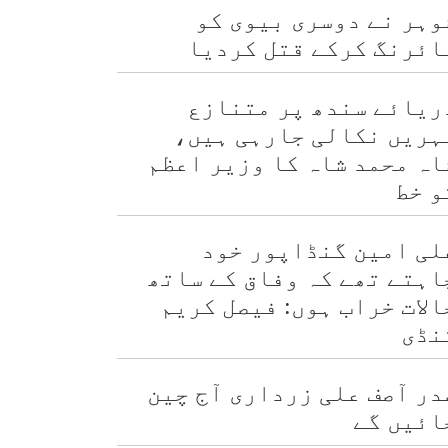
وہر نے دوسری بیوی کو
ائرنگ کرکے قتل کردیا
ریائے سندھ پر متنازع
ہریں نکالی جارہی ہیں،
اہ محمد شاہ کا وزیر اعظم
و خط
لی امین گنڈاپور خود
اہتے تھے کہ وفاق کے ساتھ
الات خراب ہوں: فیصل کریم
نڈی
در آصف علی زرداری آج چین
ائیں گے