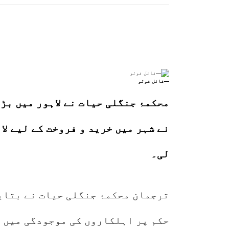
—فائل فوٹو
محکمۂ جنگلی حیات نے لاہور میں بڑ
نے شہر میں خرید و فروخت کے لیے لا
لی۔
ترجمان محکمۂ جنگلی حیات نے بتای
حکم پر اہلکاروں کی موجودگی میں ش