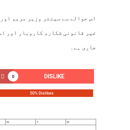
اس حوالے سے سینئر وزیر مریم اورن
جاری ہے۔
DISLIKE
0
50% Dislikes
W
T
M