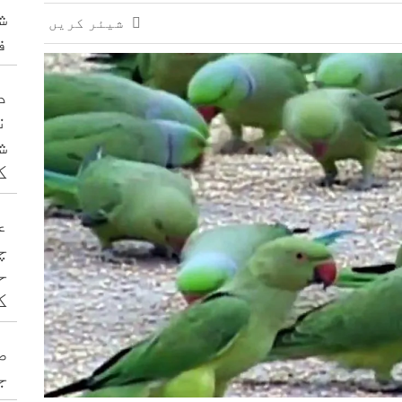
ش
شیئر کریں
ف
د
ن
ش
ک
ع
چ
ح
ک
ص
ج