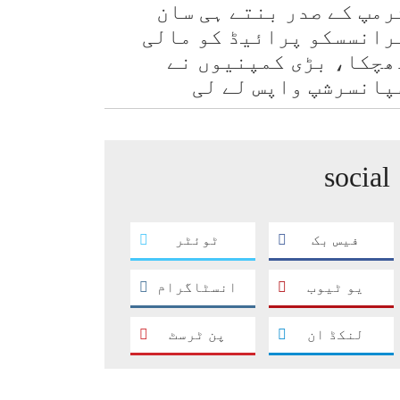
رمپ کے صدر بنتے ہی سان
رانسسکو پرائیڈ کو مالی
ھچکا، بڑی کمپنیوں نے
پانسرشپ واپس لے لی
social
فیس بک
ٹوئٹر
یو ٹیوب
انسٹاگرام
لنکڈ ان
پن ٹرسٹ