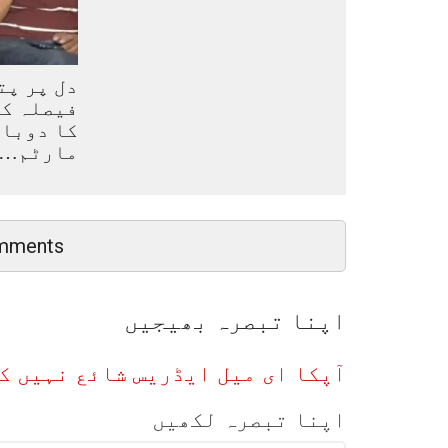
دل پر پت
فیصلہ کی
کا دوبار
مارٹم…
mments
اپنا تبصرہ بھیجیں
آپکا ای میل ایڈریس شائع نہیں ک
اپنا تبصرہ لکھیں