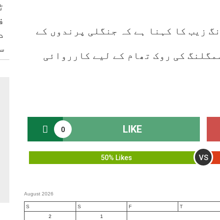
ٹ
ف
گ زیب کا کہنا ہے کہ جنگلی پرندوں کے
د
س
غیر قانونی شکار، کاروبار اور اسمگلنگ کی روک تھام کے لیے کارروائی
LIKE
0
VS
50% Likes
August 2026
S
S
F
T
2
1