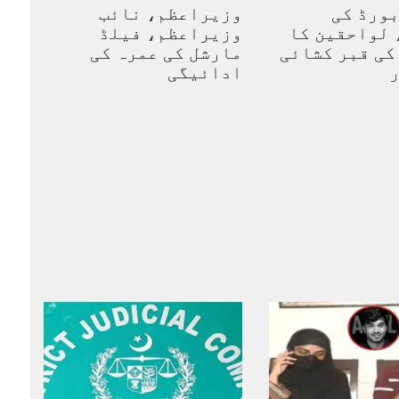
ورڈ کی
وزیراعظم، نائب
 لواحقین کا
وزیراعظم، فیلڈ
کی قبر کشائی
مارشل کی عمرہ کی
ر
ادائیگی