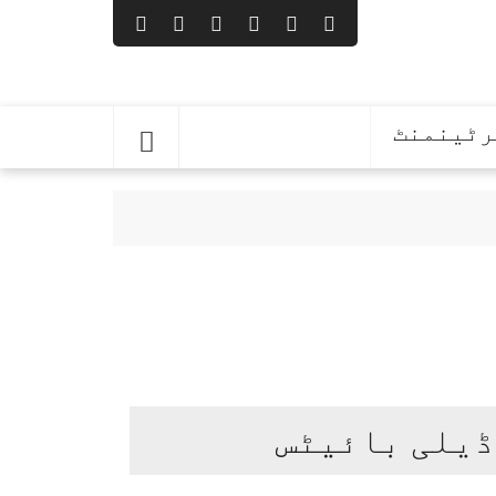
رٹینمنٹ
 ترکیہ کا آج اہم سربراہ اجلاس
ڈیلی بائیٹس