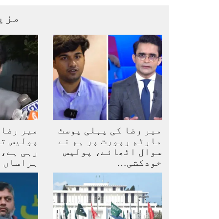
مزی
میر رضا کی پہلی پوسٹ
میر رضا 
مارٹم رپورٹ پر ہم نے
پولیس تف
سوال اٹھائے، پولیس
رہی ہے، 
خودکشی…
ہراساں 