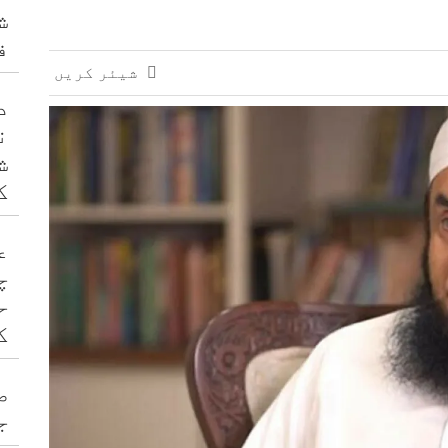
ش
ف
شیئر کریں
د
ن
ش
ک
ع
چ
ح
ک
ص
ج