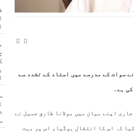
ف
ا
ا
م
چ
ک
ب
نے سوات کے مدرسے میں استاد کے تشدد سے
ا
کی ہے۔
س
ن
خ
جاری اپنے بیان میں مولانا طارق جمیل نے
س
کیا کہ اس کا انتقال ہوگیا، اس پر بہت