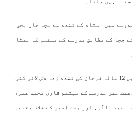
استہ نہیں ملتا۔
و سوات کے مدرسے میں استاد کے تشدد سے بچہ جاں بحق
ل فرحان کے چچا کے مطابق مدرسے کے مہتمم کا بیٹا
21 جولائی کو خوازہ خیلہ اسپتال میں 12 سالہ فرحان کی تشدد زدہ لاش لائی گئی
عیت میں مدرسے کے مہتمم قاری محمد عمر،
ہ عبد اللّٰہ، اور بخت امین کے خلاف مقدمہ