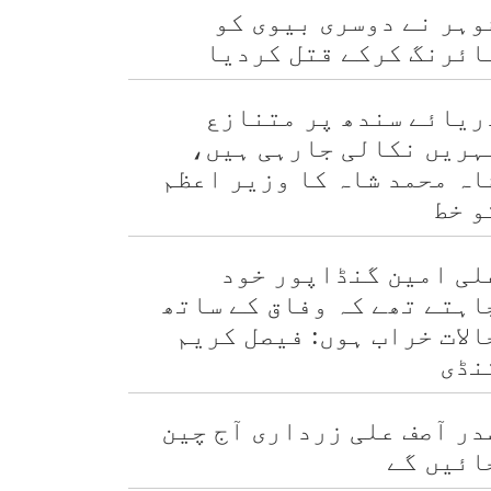
وہر نے دوسری بیوی کو
ائرنگ کرکے قتل کردیا
ریائے سندھ پر متنازع
ہریں نکالی جارہی ہیں،
اہ محمد شاہ کا وزیر اعظم
و خط
لی امین گنڈاپور خود
اہتے تھے کہ وفاق کے ساتھ
الات خراب ہوں: فیصل کریم
نڈی
در آصف علی زرداری آج چین
ائیں گے