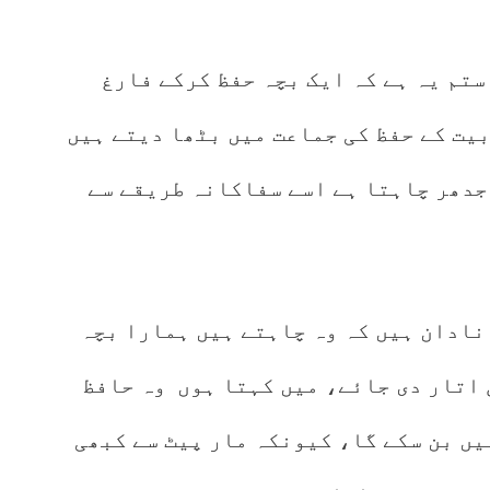
ستم یہ ہے کہ ایک بچہ حفظ کرکے فارغ
یت کے حفظ کی جماعت میں بٹھا دیتے ہیں
جدھر چاہتا ہے اسے سفاکانہ طریقے سے
نادان ہیں کہ وہ چاہتے ہیں ہمارا بچہ
 اتار دی جائے، میں کہتا ہوں وہ حافظ
یں بن سکے گا، کیونکہ مار پیٹ سے کبھی