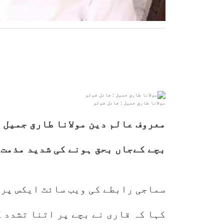
مولانا طارق جمیل : فائل فوٹو
معروف عالم دین مولانا طارق جمیل 
بچے کےجاں بحق ہونے کی شدید مذمت 
سماجی رابطے کی ویب سائٹ ایکس پر 
کہا کہ قاری نے بچے پر اتنا تشدد 