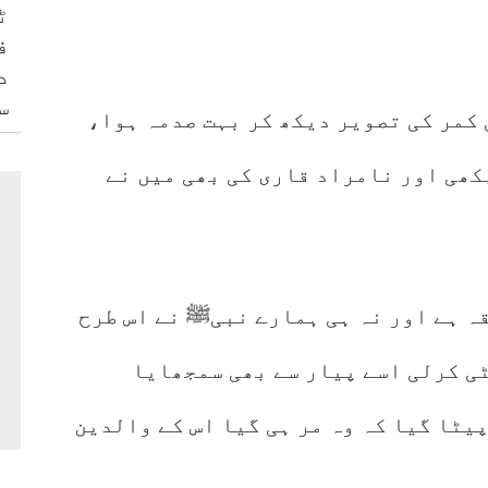
ٹ
ف
د
س
 کمر کی تصویر دیکھ کر بہت صدمہ ہوا،
کھی اور نامراد قاری کی بھی میں نے
قہ ہے اور نہ ہی ہمارے نبیﷺ نے اس طرح
ٹی کرلی اسے پیار سے بھی سمجھایا
یٹا گیا کہ وہ مر ہی گیا اس کے والدین