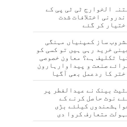
تنہ الخوارج ٹی ٹی پی کے
ندرونی اختلافات شدت
ختیار کر گئے
شروب ساز کمپنیاں مہنگی
ینی خرید رہی ہیں تو کسی کو
یا تکلیف ہے؟ معاون خصوصی
رائے صنعت و پیداوارہارون
ختر کا ردعمل بھی آگیا
ٹیٹ بینک نے عیدالفطر پر
ئے نوٹ حاصل کرنے کے
واہشمندوں کیلئے بڑی
ہولت متعارف کروا دی