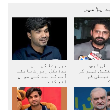
د پڑھیں
علی کیس:
میر رضا کی نئی
تیش نہیں کر
میڈیکل رپورٹ سامنے
فیملی کو
آنے کے بعد کئی سوال
کر…
اٹھ گئے