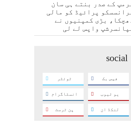
رمپ کے صدر بنتے ہی سان
رانسسکو پرائیڈ کو مالی
ھچکا، بڑی کمپنیوں نے
پانسرشپ واپس لے لی
social
فیس بک
ٹوئٹر
یو ٹیوب
انسٹاگرام
لنکڈ ان
پن ٹرسٹ