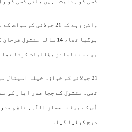
کسی کو ہدایت نہیں ملتی کسی کو ر
واضح رہے کہ 21 جولائی ک
ہوگیا تھا، 14 سالہ مقتو
بچے سے ناجائز مطالبات کرتا تھا۔
تھی۔ مقتول کے چچا صدر ایاز کی مد
اُس کے بیٹے احسان اللّٰہ، ناظم مدرس
درج کرلیا گیا۔