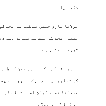
دکھ ہوا۔
مولانا طارق جمیل نے کہا کہ بچے کی
معصوم بچے کی میت کی تصویر بھی دی
تصویر دیکھی ہے۔
انہوں نے کہا کہ نہ یہ دین کا طری
کی تعلیم دی ہے، ایک دن بچے نے چھ
جاسکتا تھا، لیکن اسے اتنا مارا پ
پر کیا گزری ہوگی۔