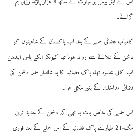
اس کے ایئر بیس پر مہارت کے ساتھ 8 ہزار پاؤنڈ وزنی بم
گرائے۔
کامیاب فضائی حملے کے بعد اب پاکستان کے شاہینوں کو
دشمن کے علاقے سے روانہ ہونا تھا کیونکہ انکے پاس ایندھن
اب کافی محدود تھا، پاک فضائیہ کا یہ شاندار حملہ دشمن کی
فضائی مداخلت کے بغیر مکمل ہوا۔
اس حملے کی خاص بات یہ تھی کہ دشمن کے جدید ترین
مگ-21 طیارے پاک فضائیہ کے اس حملے کے بعد فوری