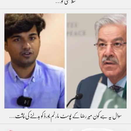
سلامتی کو…
سوال یہ ہے کون میر رضا کے پوسٹ مارٹم بورڈ کو بدلنے کی پشت…