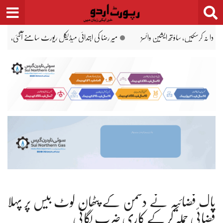
Ski
t
conten
لاہور: پولیس حراست میں جاں بحق خواتین کی ابتدائی پوسٹ مارٹم رپورٹ آگئی
می
پاک فضائیہ نے دشمن کے پٹھان کوٹ بیس پر پہلا
فضائی حملہ کر کے کاری ضرب لگائی