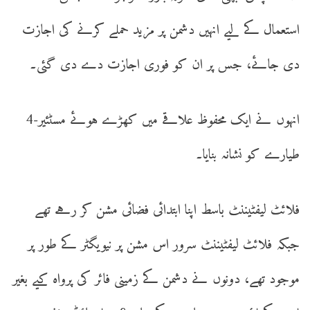
استعمال کے لیے انہیں دشمن پر مزید حملے کرنے کی اجازت
دی جائے، جس پر ان کو فوری اجازت دے دی گئی۔
انہوں نے ایک محفوظ علاقے میں کھڑے ہوئے مسٹئیر-4
طیارے کو نشانہ بنایا۔
فلائٹ لیفٹیننٹ باسط اپنا ابتدائی فضائی مشن کر رہے تھے
جبکہ فلائٹ لیفٹیننٹ سرور اس مشن پر نیویگٹر کے طور پر
موجود تھے، دونوں نے دشمن کے زمینی فائر کی پرواہ کیے بغیر