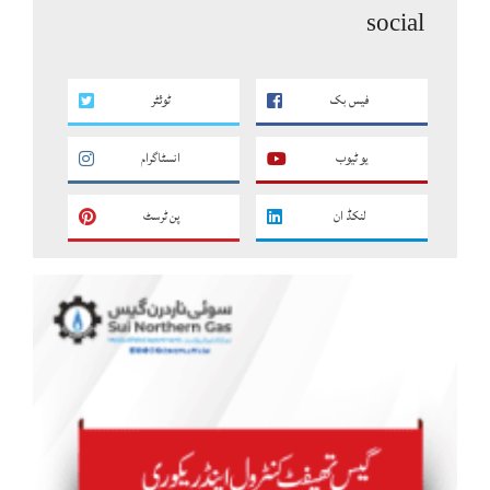
social
فیس بک
ٹوئٹر
یو ٹیوب
انسٹاگرام
لنکڈ ان
پن ٹرسٹ