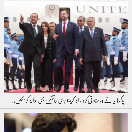
پاکستان نے وہ سفارتی کردار ادا کیا جو بڑی طاقتیں بھی ادا نہ کرسکیں،…