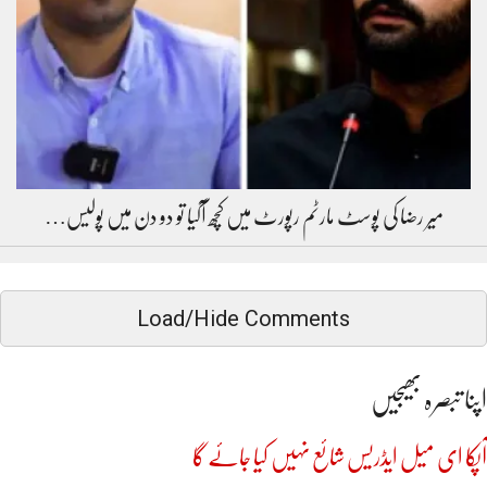
میر رضا کی پوسٹ مارٹم رپورٹ میں کچھ آگیا تو دو دن میں پولیس…
Load/Hide Comments
اپنا تبصرہ بھیجیں
آپکا ای میل ایڈریس شائع نہیں کیا جائے گا