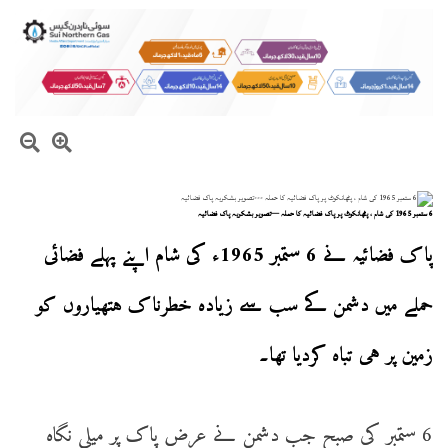
6 ستمبر 1965 کی شام ، پٹھانکوٹ پر پاک فضائیہ کا حملہ —تصویر بشکریہ پاک فضائیہ
پاک فضائیہ نے 6 ستمبر 1965ء کی شام اپنے پہلے فضائی
حملے میں دشمن کے سب سے زیادہ خطرناک ہتھیاروں کو
زمین پر ہی تباہ کردیا تھا۔
6 ستمبر کی صبح جب دشمن نے عرض پاک پر میلی نگاہ