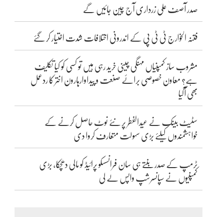
صدر آصف علی زرداری آج چین جائیں گے
فتنہ الخوارج ٹی ٹی پی کے اندرونی اختلافات شدت اختیار کر گئے
مشروب ساز کمپنیاں مہنگی چینی خرید رہی ہیں تو کسی کو کیا تکلیف
ہے؟ معاون خصوصی برائے صنعت و پیداوارہارون اختر کا ردعمل
بھی آگیا
سٹیٹ بینک نے عیدالفطر پر نئے نوٹ حاصل کرنے کے
خواہشمندوں کیلئے بڑی سہولت متعارف کروا دی
ٹرمپ کے صدر بنتے ہی سان فرانسسکو پرائیڈ کو مالی دھچکا، بڑی
کمپنیوں نے سپانسرشپ واپس لے لی