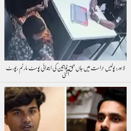
لاہور: پولیس حراست میں جاں بحق خواتین کی ابتدائی پوسٹ مارٹم رپورٹ
آگئی