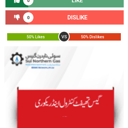
LIKE
0
DISLIKE
0
VS
50% Likes
50% Dislikes