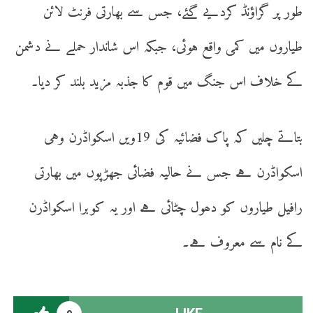
طور پر گراؤنڈ کردیے گئے، جس سے بھارتی فرنٹ لائن
طیاروں میں کمی واقع ہوئی، جبکہ اس شاندار حملے نے دشمن
کے خلاف اس جنگ میں قوم کا جذبہ مزید بلند کر دیا۔
بتاتے چلیں کہ پاک فضائیہ کی 19ویں اسکواڈرن وہی
اسکواڈرن ہے جس نے حالیہ فضائی جھڑپوں میں بھارتی
رافیل طیاروں کو دھول چٹائی ہے اور یہ کوبرا اسکواڈرن
کے نام سے معروف ہے۔