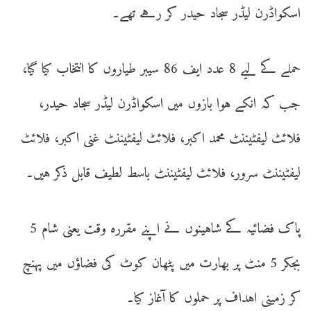
اسکواڈرن لیڈر سجاد حیدر کر رہے تھے۔
حملے کے لیے 8 عدد ایف 86 سیبر طیاروں کا انتخاب کیا گیا،
جب کہ انکے ہوا بازوں میں اسکواڈرن لیڈر سجاد حیدر،
فلائٹ لیفٹیننٹ محمد اکبر، فلائٹ لیفٹیننٹ غنی اکبر، فلائٹ
لیفٹیننٹ سرور، فلائٹ لیفٹیننٹ باسط لطیف قابل ذکر ہیں۔
پاک فضائیہ کے شاہینوں نے اپنے مقررہ وقت یعنی شام 5
بجکر 5 منٹ پر بھارت میں پٹھان کوٹ کی فضاؤں میں پہنچ
کر زمینی اہداف پر حملوں کا آغاز کیا۔