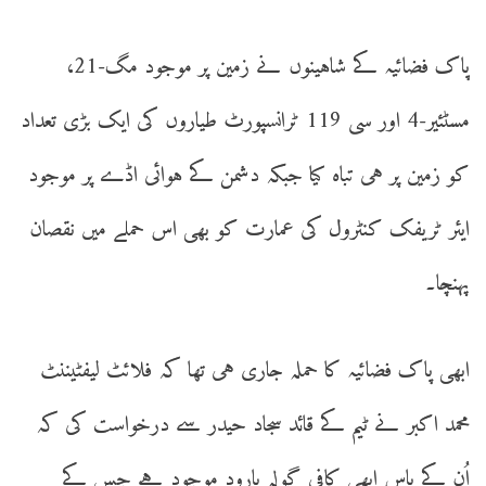
پاک فضائیہ کے شاہینوں نے زمین پر موجود مگ-21،
مسٹئیر-4 اور سی 119 ٹرانسپورٹ طیاروں کی ایک بڑی تعداد
کو زمین پر ہی تباہ کیا جبکہ دشمن کے ہوائی اڈے پر موجود
ایئر ٹریفک کنٹرول کی عمارت کو بھی اس حملے میں نقصان
پہنچا۔
ابھی پاک فضائیہ کا حملہ جاری ہی تھا کہ فلائٹ لیفٹیننٹ
محمد اکبر نے ٹیم کے قائد سجاد حیدر سے درخواست کی کہ
اُن کے پاس ابھی کافی گولہ بارود موجود ہے جس کے