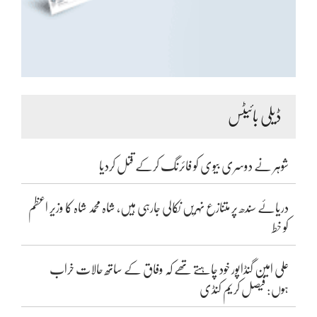
ڈیلی بائیٹس
شوہر نے دوسری بیوی کو فائرنگ کرکے قتل کردیا
دریائے سندھ پر متنازع نہریں نکالی جارہی ہیں، شاہ محمد شاہ کا وزیر اعظم
کو خط
علی امین گنڈاپور خود چاہتے تھے کہ وفاق کے ساتھ حالات خراب
ہوں: فیصل کریم کنڈی