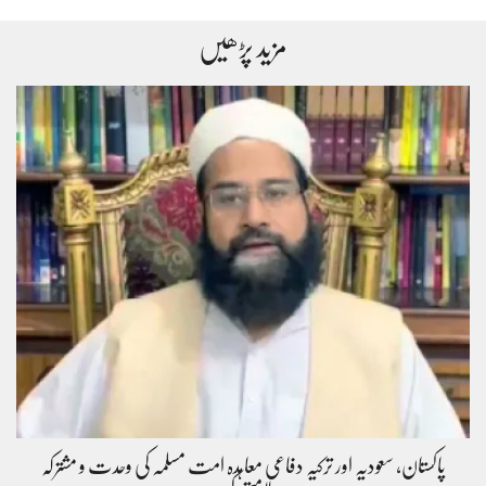
مزید پڑھیں
پاکستان، سعودیہ اور ترکیہ دفاعی معاہدہ امت مسلمہ کی وحدت و مشترکہ