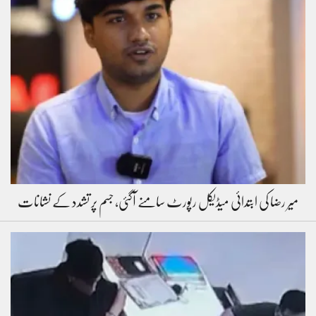
میر رضا کی ابتدائی میڈیکل رپورٹ سامنے آگئی، جسم پر تشدد کے نشانات