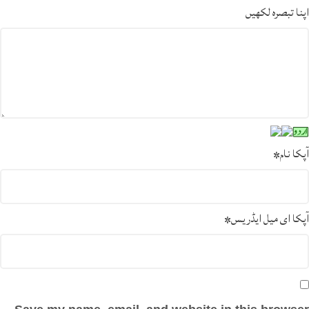
اپنا تبصرہ لکھیں
آپکا نام
*
آپکا ای میل ایڈریس
*