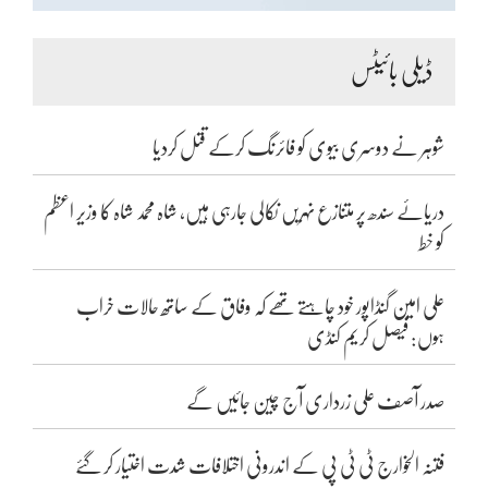
ڈیلی بائیٹس
شوہر نے دوسری بیوی کو فائرنگ کرکے قتل کردیا
دریائے سندھ پر متنازع نہریں نکالی جارہی ہیں، شاہ محمد شاہ کا وزیر اعظم
کو خط
علی امین گنڈاپور خود چاہتے تھے کہ وفاق کے ساتھ حالات خراب
ہوں: فیصل کریم کنڈی
صدر آصف علی زرداری آج چین جائیں گے
فتنہ الخوارج ٹی ٹی پی کے اندرونی اختلافات شدت اختیار کر گئے