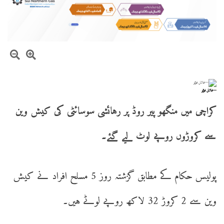
—فائل فوٹو
کراچی میں منگھو پیر روڈ پر رہائشی سوسائٹی کی کیش وین
سے کروڑوں روپے لوٹ لیے گئے۔
پولیس حکام کے مطابق گزشتہ روز 5 مسلح افراد نے کیش
وین سے 2 کروڑ 32 لاکھ روپے لوٹے ہیں۔