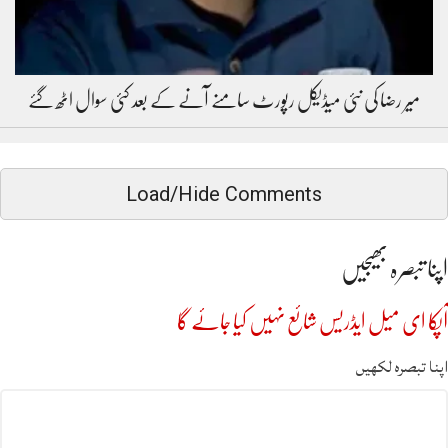
میر رضا کی نئی میڈیکل رپورٹ سامنے آنے کے بعد کئی سوال اٹھ گئے
Load/Hide Comments
اپنا تبصرہ بھیجیں
آپکا ای میل ایڈریس شائع نہیں کیا جائے گا
اپنا تبصرہ لکھیں