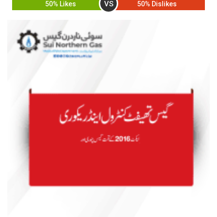
VS
50% Likes
50% Dislikes