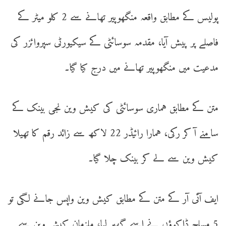
پولیس کے مطابق واقعہ منگھوپیر تھانے سے 2 کلو میٹر کے
فاصلے پر پیش آیا، مقدمہ سوسائٹی کے سیکیورٹی سپروائزر کی
مدعیت میں منگھوپیر تھانے میں درج کیا گیا۔
متن کے مطابق ہماری سوسائٹی کی کیش وین نجی بینک کے
سامنے آ کر رکی، ہمارا رائیڈر 22 لاکھ سے زائد رقم کا تھیلا
کیش وین سے لے کر بینک چلا گیا۔
ایف آئی آر کے متن کے مطابق کیش وین واپس جانے لگی تو
5 مسلح ڈاکوؤں نے اسے گھیر لیا، ملزمان کیش وین سے