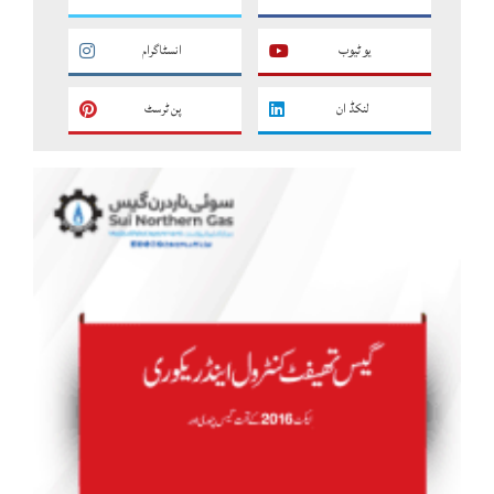
یو ٹیوب
انسٹاگرام
لنکڈ ان
پن ٹرسٹ