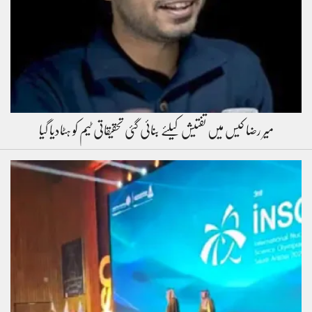
میر رضا کیس میں تفتیش کیلئے بنائی گئی تحقیقاتی ٹیم کو ہٹادیا گیا