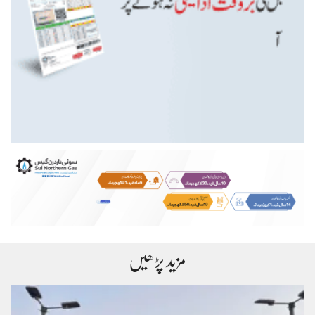
مزید پڑھیں