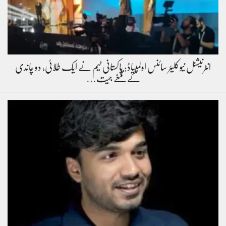
انٹرنیشنل نیوکلیئر سائنس اولمپیاڈ: پاکستانی ٹیم نے ایک طلائی، دو چاندی
کے تمغے جیت…