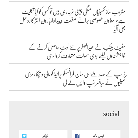
مشروب ساز کمپنیاں مہنگی چینی خرید رہی ہیں تو کسی کو کیا تکلیف
ہے؟ معاون خصوصی برائے صنعت و پیداوارہارون اختر کا ردعمل
بھی آگیا
سٹیٹ بینک نے عیدالفطر پر نئے نوٹ حاصل کرنے کے
خواہشمندوں کیلئے بڑی سہولت متعارف کروا دی
ٹرمپ کے صدر بنتے ہی سان فرانسسکو پرائیڈ کو مالی دھچکا، بڑی
کمپنیوں نے سپانسرشپ واپس لے لی
social
فیس بک
ٹوئٹر