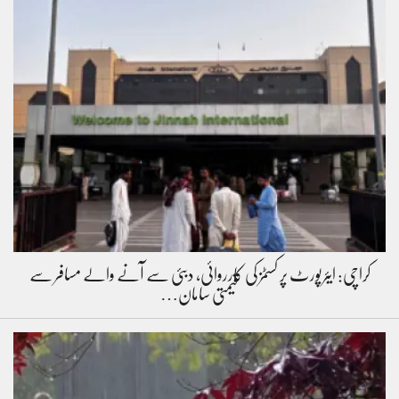
کراچی: ایئرپورٹ پر کسٹمز کی کارروائی، دبئی سے آنے والے مسافر سے
قیمتی سامان…