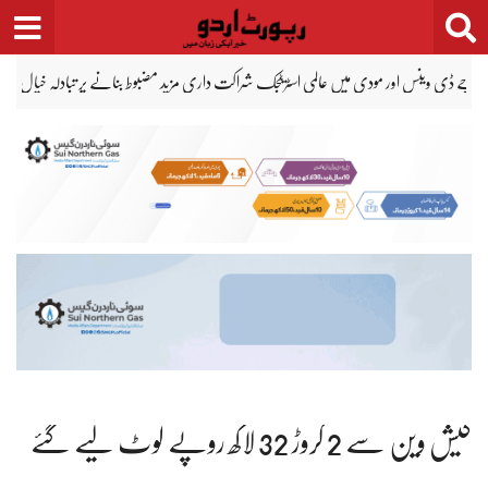
Ski
t
conten
دفاعی معاہدہ دہائیوں پر محیط اسٹرٹیجک تعلقات کا نتیجہ، سعودی سفارتخانہ امریکا
ٹرمپ 
کیش وین سے 2 کروڑ 32 لاکھ روپے لوٹ لیے گئے