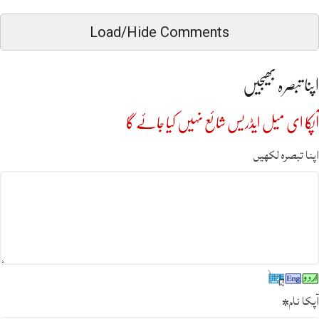
Load/Hide Comments
اپنا تبصرہ بھیجیں
آپکا ای میل ایڈریس شائع نہیں کیا جائے گا
اپنا تبصرہ لکھیں
آپکا نام
*