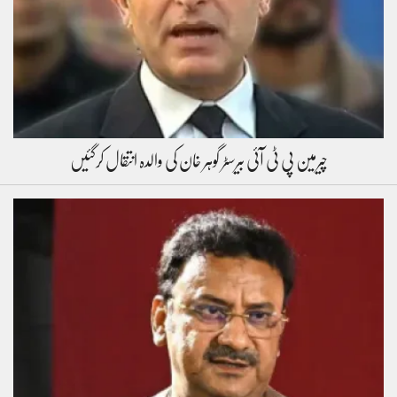
چیرمین پی ٹی آئی بیرسٹر گوہر خان کی والدہ انتقال کرگئیں