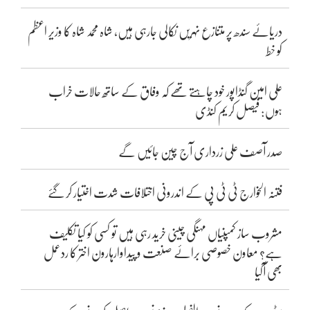
دریائے سندھ پر متنازع نہریں نکالی جارہی ہیں، شاہ محمد شاہ کا وزیر اعظم
کو خط
علی امین گنڈاپور خود چاہتے تھے کہ وفاق کے ساتھ حالات خراب
ہوں: فیصل کریم کنڈی
صدر آصف علی زرداری آج چین جائیں گے
فتنہ الخوارج ٹی ٹی پی کے اندرونی اختلافات شدت اختیار کر گئے
مشروب ساز کمپنیاں مہنگی چینی خرید رہی ہیں تو کسی کو کیا تکلیف
ہے؟ معاون خصوصی برائے صنعت و پیداوارہارون اختر کا ردعمل
بھی آگیا