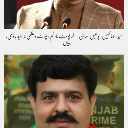
میر رضا کیس: پولیس سرجن نے پوسٹ مارٹم رپورٹ دیکھی نہ ڈیڈ باڈی،
بیان…