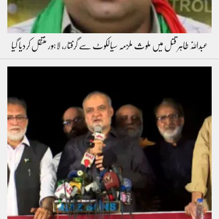
عبداللّٰہ طاہر قتل میں ملوث ملزمہ سیالکوٹ سے گرفتار، لاہور منتقل کردیا گیا