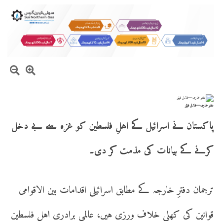
دفتر خارجہ—فائل فوٹو
پاکستان نے اسرائیل کے اہلِ فلسطین کو غزہ سے بے دخل
کرنے کے بیانات کی مذمت کر دی۔
ترجمان دفترِ خارجہ کے مطابق اسرائیلی اقدامات بین الاقوامی
قوانین کی کھلی خلاف ورزی ہیں، عالمی برادری اہلِ فلسطین