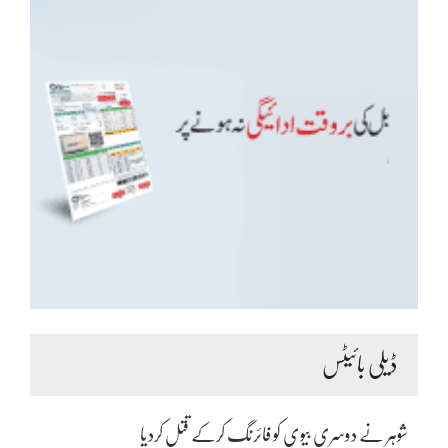
ڈیلی بائیٹس
شوہر نے دوسری بیوی کو فائرنگ کرکے قتل کردیا