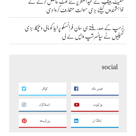
سٹیٹ بینک نے عیدالفطر پر نئے نوٹ حاصل کرنے کے
خواہشمندوں کیلئے بڑی سہولت متعارف کروا دی
ٹرمپ کے صدر بنتے ہی سان فرانسسکو پرائیڈ کو مالی دھچکا، بڑی
کمپنیوں نے سپانسرشپ واپس لے لی
social
فیس بک
ٹوئٹر
یو ٹیوب
انسٹاگرام
لنکڈ ان
پن ٹرسٹ