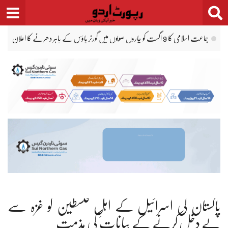
Ski
t
conten
کراچی میں بی آر ٹی منصوبے کے لاٹ ٹو کا ٹھیکہ ختم کرنے کا فیصلہ کالعدم قرار
پاکستان کی اسرائیل کے اہلِ فلسطین کو غزہ سے
بے دخل کرنے کے بیانات کی مذمت