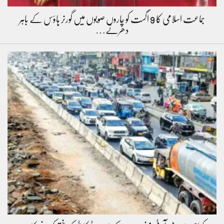
جماعت اسلامی کا 9 اگست کو چاروں صوبوں میں گورنر ہاؤس کے باہر
دھرنے…