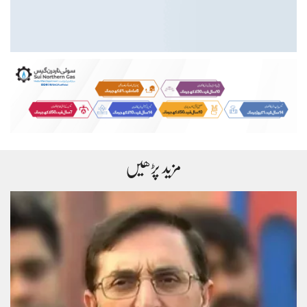
مزید پڑھیں