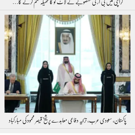
کراچی میں بی آر ٹی منصوبے کے لاٹ ٹو کا ٹھیکہ ختم کرنے کا…
پاکستان، سعودی عرب، ترکیہ دفاعی معاہدے پر شیخ قیصر محمود کی مبارکباد