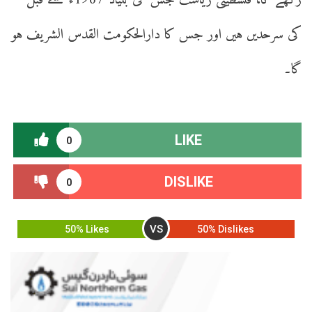
رکھے گا، فلسطینی ریاست جس کی بنیاد 1967ء سے قبل
کی سرحدیں ہیں اور جس کا دارالحکومت القدس الشریف ہو
گا۔
LIKE
0
DISLIKE
0
VS
50% Likes
50% Dislikes