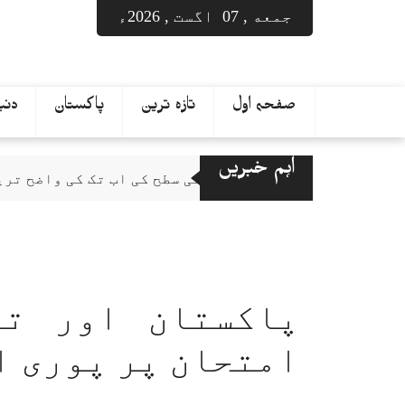
Ski
جمعه , 07 اگست , 2026ء
t
conten
صفحہ اول
تازہ ترین
پاکستان
دنیا
اہم خبریں
تجاج
سورج کی سطح کی اب تک کی واضح ترین ویڈیو، 
پاکستان اور تر
امتحان پر پوری ا