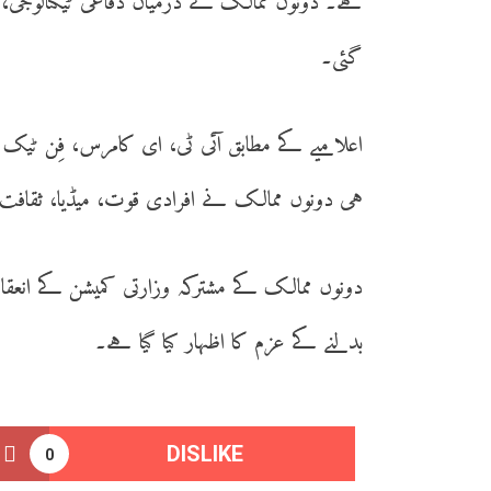
ہے۔ دونوں ممالک کے درمیان دفاعی ٹیکنالوجی، م
گئی۔
اعلامیے کے مطابق آئی ٹی، ای کامرس، فِن ٹیک او
ہی دونوں ممالک نے افرادی قوت، میڈیا، ثقافت 
دونوں ممالک کے مشترکہ وزارتی کمیشن کے انعقا
بدلنے کے عزم کا اظہار کیا گیا ہے۔
DISLIKE
0