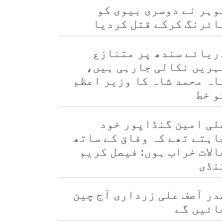
وہر نے دوسری بیوی کو
ائرنگ کرکے قتل کردیا
ریائے سندھ پر متنازع
ہریں نکالی جارہی ہیں،
اہ محمد شاہ کا وزیر اعظم
و خط
لی امین گنڈاپور خود
اہتے تھے کہ وفاق کے ساتھ
الات خراب ہوں: فیصل کریم
نڈی
در آصف علی زرداری آج چین
ائیں گے