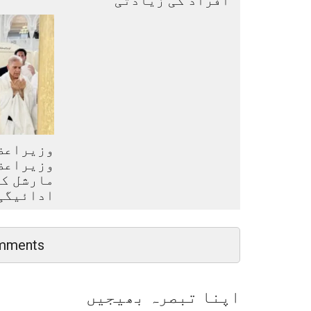
وزیراعظ
وزیراعظ
مارشل کی
ادائیگی
mments
اپنا تبصرہ بھیجیں