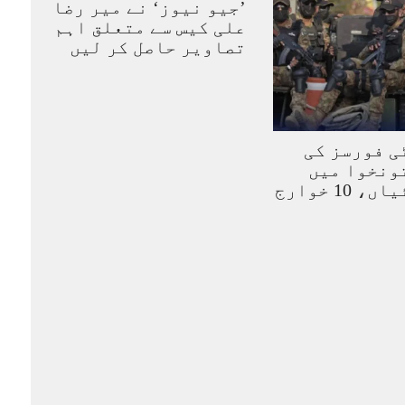
’جیو نیوز‘ نے میر رضا
علی کیس سے متعلق اہم
تصاویر حاصل کر لیں
ی فورسز کی
ونخوا میں
کارروائیاں، 10 خوارج