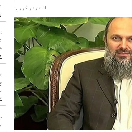
ش
شیئر کریں
ف
د
ن
ش
ک
ع
چ
ح
ک
ص
ج