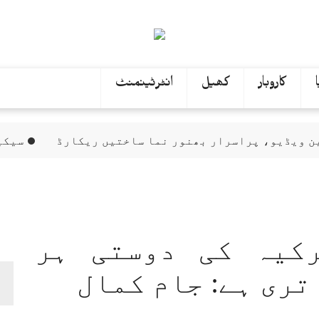
کاروبار
کھیل
انٹرٹینمنٹ
پراسرار بھنور نما ساختیں ریکارڈ
سیکیورٹی فورسز کی 
کیہ کی دوستی ہر
تری ہے: جام کمال