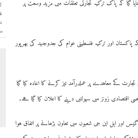
ا گیا کہ پاک ترکیہ تجارتی تعلقات میں مزید وسعت پر
ٹ
ف
د
س
ہ پاکستان اور ترکیہ فلسطینی عوام کی جدوجہد کی بھرپور
ی تجارت کے معاہدے پر عملدرآمد تیز کرنے کا اعادہ کیا گیا
قتصادی زونز میں سہولتیں دینے کا اعلان کیا گیا ہے۔
 گیس اور ایل این جی شعبوں میں تعاون بڑھانے پر اتفاق ہوا