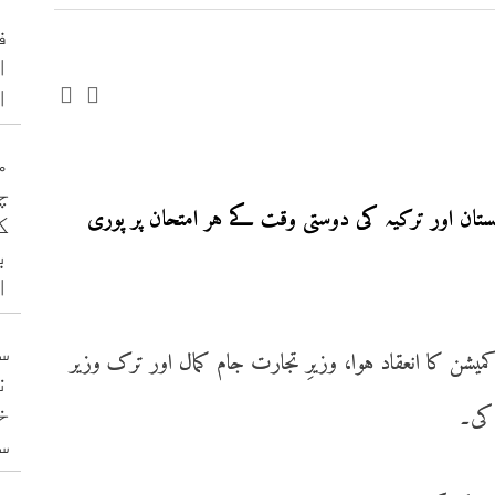
ف
ا
ا
م
چ
تان اور ترکیہ کی دوستی وقت کے ہر امتحان پر پوری
ک
ب
ا
س
 وزارتی کمیشن کا انعقاد ہوا، وزیرِ تجارت جام کمال اور ترک وزیر
ن
خ
کی۔
س