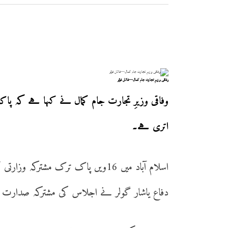
وفاقی وزیرِ تجارت جام کمال—فائل فوٹو
وفاقی وزیرِ تجارت جام کمال نے کہا ہے کہ پاکس
اتری ہے۔
اسلام آباد میں 16ویں پاک ترک مشترکہ
دفاع یاشار گولر نے اجلاس کی مشترکہ صدارت 