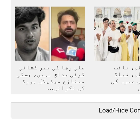
م، نائب
علی رضا کی قبر کشائی
م، فیلڈ
کوئی مذاق نہیں، جسکی
 عمرہ کی
متنازع میڈیکل بورڈ
کی نگرانی…
Load/Hide Co