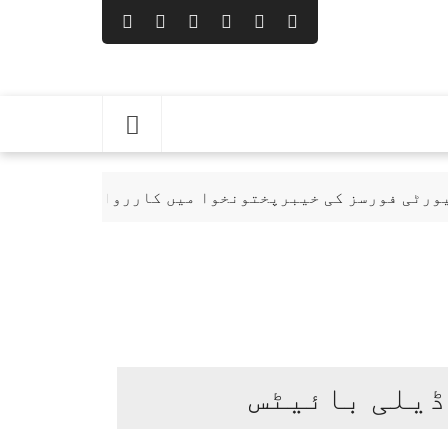
خیبرپختونخوا میں کارروائیاں، 10 خوارج ہلاک
ڈیلی بائیٹس