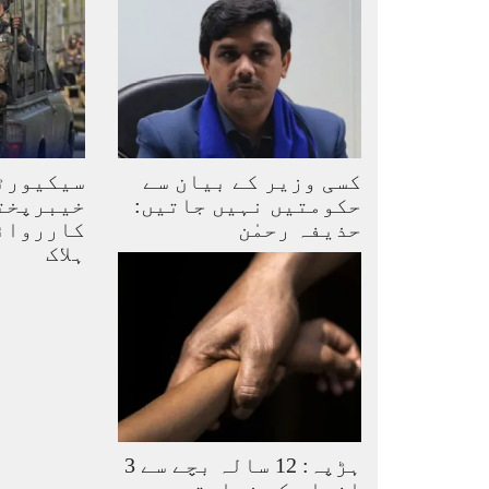
کسی وزیر کے بیان سے
سیکیورٹ
حکومتیں نہیں جاتیں:
خیبرپخت
حذیفہ رحمٰن
ہلاک
ہڑپہ: 12 سالہ بچے سے 3
افراد کی زیادتی