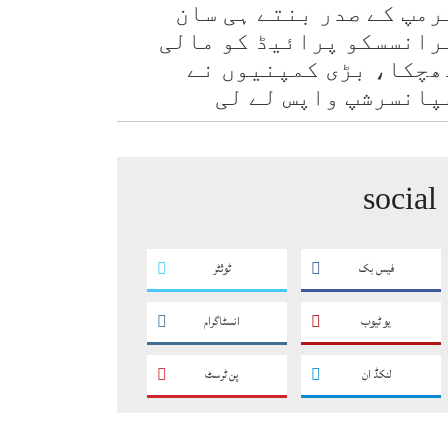
رمپ کے صدر بنتے ہی سان
رانسسکو پرائیڈ کو مالی
ھچکا، بڑی کمپنیوں نے
پانسرشپ واپس لے لی
social
فیس بک
ٹوئٹر
یو ٹیوب
انسٹاگرام
لنکڈ ان
پن ٹرسٹ