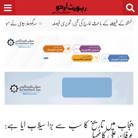
Ski
t
conten
ینہ طور پر گلا دبا کر شوہر کو قتل کر دیا
لاہور ہائیکورٹ میں موسم گرما کی تعطیلات، چھٹے ہفتے
پنجاب میں تاریخ کا سب سے بڑا سیلاب آیا ہے:
عرفان علی کاٹھیا