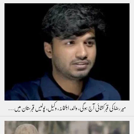
میر رضا کی قبر کشائی آج ہو گی، والد، اہلخانہ، وکیل، پولیس قبرستان میں…