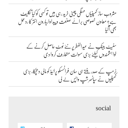
مشروب ساز کمپنیاں مہنگی چینی خرید رہی ہیں تو کسی کو کیا تکلیف
ہے؟ معاون خصوصی برائے صنعت و پیداوارہارون اختر کا ردعمل
بھی آگیا
سٹیٹ بینک نے عیدالفطر پر نئے نوٹ حاصل کرنے کے
خواہشمندوں کیلئے بڑی سہولت متعارف کروا دی
ٹرمپ کے صدر بنتے ہی سان فرانسسکو پرائیڈ کو مالی دھچکا، بڑی
کمپنیوں نے سپانسرشپ واپس لے لی
social