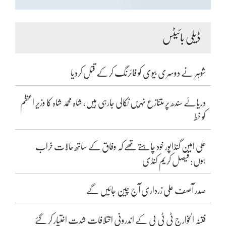
ڈیلی بائیٹس
شوہر نے دوسری بیوی کو فائرنگ کرکے قتل کردیا
دریائے سندھ پر متنازع نہریں نکالی جارہی ہیں، شاہ محمد شاہ کا وزیر اعظم
کو خط
علی امین گنڈاپور خود چاہتے تھے کہ وفاق کے ساتھ حالات خراب
ہوں: فیصل کریم کنڈی
صدر آصف علی زرداری آج چین جائیں گے
فتنہ الخوارج ٹی ٹی پی کے اندرونی اختلافات شدت اختیار کر گئے