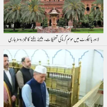
لاہور ہائیکورٹ میں موسم گرما کی تعطیلات، چھٹے ہفتے کا ججز روسٹر جاری