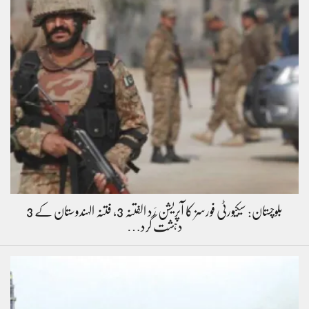
بلوچستان: سیکیورٹی فورسز کا آپریشن رَد الفتنہ 3، فتنہ الہندوستان کے 3
دہشت گرد…