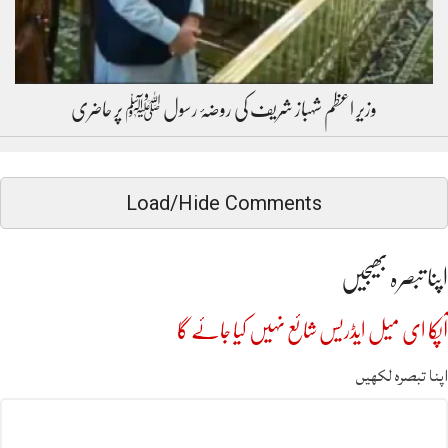
وزیرِ اعظم شہباز شریف کی روضۂ رسول ﷺ پر حاضری
Load/Hide Comments
اپنا تبصرہ بھیجیں
آپکا ای میل ایڈریس شائع نہیں کیا جائے گا
اپنا تبصرہ لکھیں