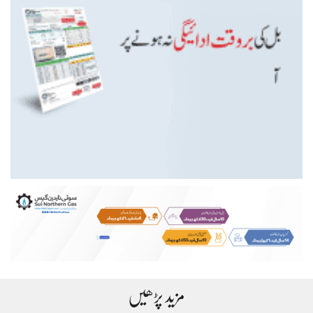
مزید پڑھیں