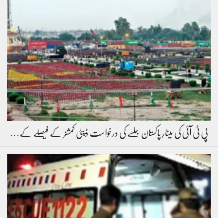
پی ٹی آئی کی مینارِ پاکستان جلسے کی درخواست ڈپٹی کمشنر کے فیصلے کے…