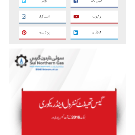
فیس بک
ٹوئٹر
یو ٹیوب
انسٹاگرام
لنکڈ ان
پن ٹرسٹ