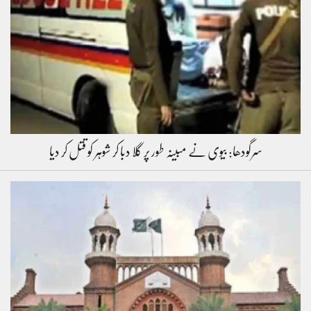
سرگودھا: بیوی نے مبینہ طور پر گلا دبا کر شوہر کو قتل کر دیا