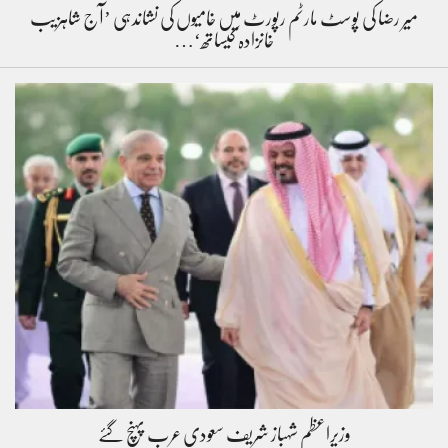
میر رضا کی پوسٹ مارٹم رپورٹ میں خامیوں کی نشاندہی ’آج شاہزیب
خانزادہ کیساتھ‘…
وزیراعظم شہباز شریف سعودی عرب پہنچ گئے