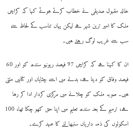
خالد مقبول صدیقی نے خطاب کرتے ہوئے کہا کہ کراچی
ملک کا امیر ترین شہر ہے لیکن یہاں تناسب کے لحاظ سے
سب سے غریب لوگ رہتے ہیں۔
ان کا کہنا ہے کہ کراچی 97 فیصد ریونیو سندھ کو اور 60
فیصد وفاق کو دیتا ہے، بدلے میں اسے چٹایاں اور کتابیں ملتی
ہیں۔ صوبہ ملک کو چلانے میں مرکزی کردار ادا کر رہا
ہے، ترمیم کے بعد سندھ تعلیم میں اپنا حق کھو چکا تھا، 100
اسکولوں کی ذمہ داریاں سنبھالنے کا عہد کرے۔