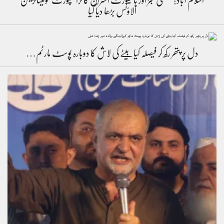
اسلام آباد: ضلعی ججز اور ہائیکورٹ افسران کا ٹرانسپورٹ مونیٹائزیشن
الاؤنس بڑھا دیا گیا
دل پر پتھر رکھ کر فیصلہ کیا بیٹے کی لاش کا دوبارہ پوسٹ مارٹم…