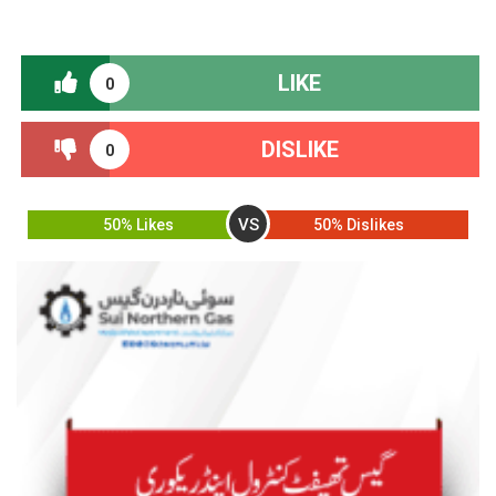
LIKE
0
DISLIKE
0
VS
50% Likes
50% Dislikes