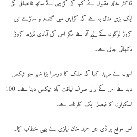
ڈاکٹر خالد مقبول نے کہا کہ کراچی کے ساتھ ناانصافی کی
ایک بڑی مثال یہ ہے کہ کراچی میں گندم تو ساڑھے تین
کروڑ لوگوں کے لیے آتا ہے مگر اس کی آبادی ڈیڑھ کروڑ
دکھائی جاتی ہے۔
انہوں نے مزید کہا کہ ملک کا دوسرا بڑا شہر جو ٹیکس
دیتا ہے اس کے برابر صرف لیاقت آباد ٹیکس دیتا ہے۔ 100
اسکولوں کا فیصلہ ایک کارنامہ ہے۔
اس موقع پر ڈی جی حمید خان نیازی نے بھی خطاب کیا۔