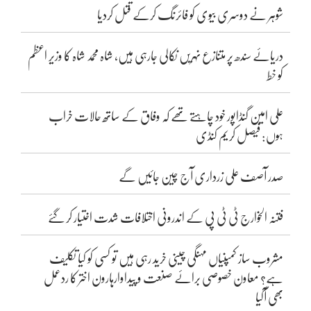
شوہر نے دوسری بیوی کو فائرنگ کرکے قتل کردیا
دریائے سندھ پر متنازع نہریں نکالی جارہی ہیں، شاہ محمد شاہ کا وزیر اعظم
کو خط
علی امین گنڈاپور خود چاہتے تھے کہ وفاق کے ساتھ حالات خراب
ہوں: فیصل کریم کنڈی
صدر آصف علی زرداری آج چین جائیں گے
فتنہ الخوارج ٹی ٹی پی کے اندرونی اختلافات شدت اختیار کر گئے
مشروب ساز کمپنیاں مہنگی چینی خرید رہی ہیں تو کسی کو کیا تکلیف
ہے؟ معاون خصوصی برائے صنعت و پیداوارہارون اختر کا ردعمل
بھی آگیا