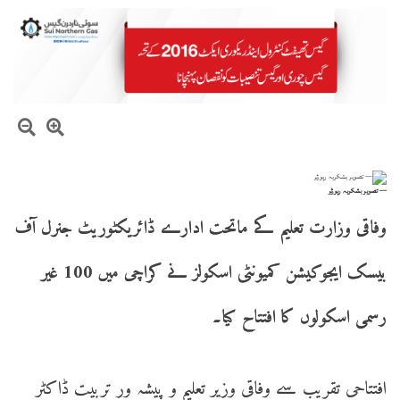
— تصویر بشکریہ رپورٹر
وفاقی وزارت تعلیم کے ماتحت ادارے ڈائریکٹوریٹ جنرل آف
بیسک ایجوکیشن کمیونٹی اسکولز نے کراچی میں 100 غیر
رسمی اسکولوں کا افتتاح کیا۔
افتتاحی تقریب سے وفاقی وزیر تعلیم و پیشہ ور تربیت ڈاکٹر