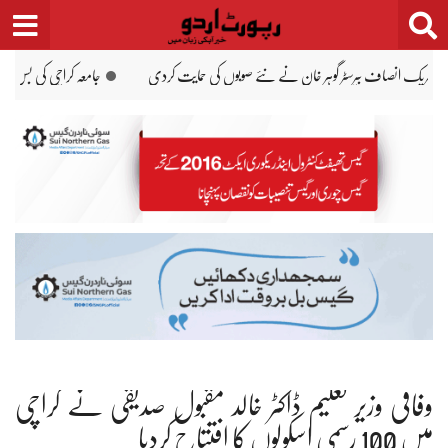
Ski
t
conten
اچی کی بس کی ٹکر سے موٹر سائیکل سوار لڑکی جاں بحق
وفاقی وزیر تعلیم ڈاکٹر خالد مقبول صدیقی نے کراچی
میں 100 رسمی اسکولوں کا افتتاح کردیا