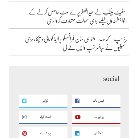
سٹیٹ بینک نے عیدالفطر پر نئے نوٹ حاصل کرنے کے
خواہشمندوں کیلئے بڑی سہولت متعارف کروا دی
ٹرمپ کے صدر بنتے ہی سان فرانسسکو پرائیڈ کو مالی دھچکا، بڑی
کمپنیوں نے سپانسرشپ واپس لے لی
social
فیس بک
ٹوئٹر
یو ٹیوب
انسٹاگرام
لنکڈ ان
پن ٹرسٹ