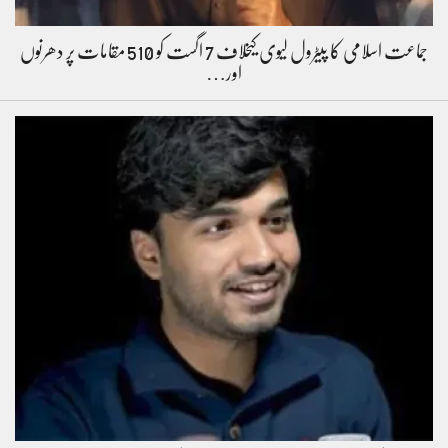
جماعت اسلامی کا پیٹرول لیوی کیخلاف 7 اگست کو 510 مقامات پر دھرنوں
اور…