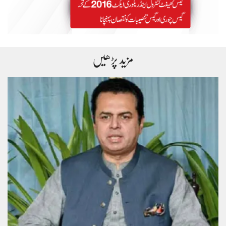
مزید پڑھیں