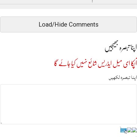
Load/Hide Comments
اپنا تبصرہ بھیجیں
آپکا ای میل ایڈریس شائع نہیں کیا جائے گا
اپنا تبصرہ لکھیں