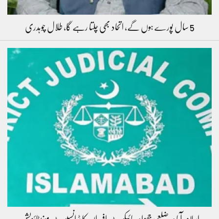
5 سال پورے ہوں گے، اتحاد بھی چلتا رہے گا، طلال چوہدری