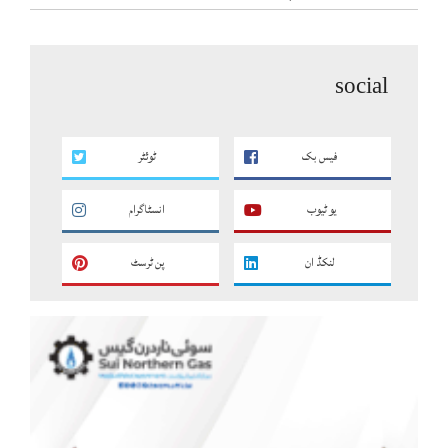
social
فیس بک
ٹوئٹر
یو ٹیوب
انسٹاگرام
لنکڈ ان
پن ٹرسٹ