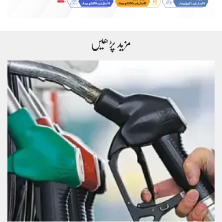
مزید پڑھیں