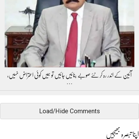
آئین کے اندر رہ کر نئے صوبے بنائیں جائیں تو ہمیں کوئی اعتراض نہیں،
…
Load/Hide Comments
اپنا تبصرہ بھیجیں