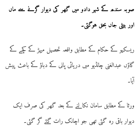
صوبہ سندھ کے شہر دادو میں گھر کی دیوار گرنے سے ماں
اور بیٹی جاں بحق ہوگئی۔
ریسکیو کے حکام کے مطابق واقعہ تحصیل میہڑ کے کچے کے
گاؤں عبدالغنی چانڈیو میں دریائی پانی کے دباؤ کے باعث پیش
آیا۔
ورثا کے مطابق سامان نکالنے کے بعد گھر کی صرف ایک
دیوار باقی رہ گئی تھی جو اچانک رات گئے گر گئی۔