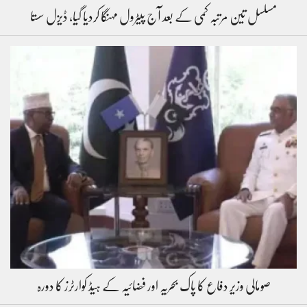
مسلسل تین مرتبہ کمی کے بعد آج پیٹرول مہنگا کردیا گیا، ڈیزل سستا
صومالی وزیر دفاع کا پاک بحریہ اور فضائیہ کے ہیڈ کوارٹرز کا دورہ