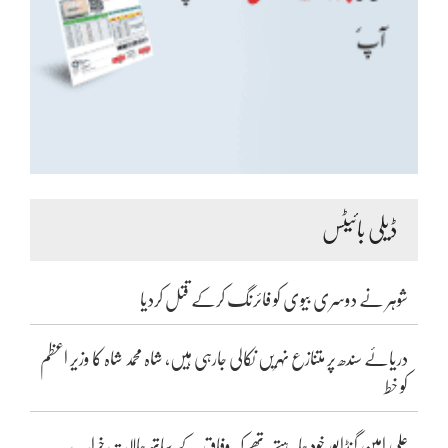
ڈیلی بائیٹس
شوہر نے دوسری بیوی کو فائرنگ کرکے قتل کردیا
دریائے سندھ پر متنازع نہریں نکالی جارہی ہیں، شاہ محمد شاہ کا وزیر اعظم
کو خط
علی امین گنڈاپور خود چاہتے تھے کہ وفاق کے ساتھ حالات خراب