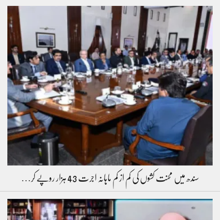
سندھ میں محنت کشوں کی کم از کم ماہانہ اجرت 43 ہزار روپے کر…