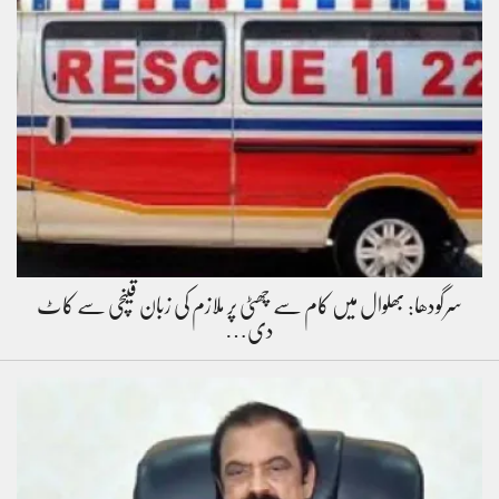
سرگودھا: بھلوال میں کام سے چھٹی پر ملازم کی زبان قینچی سے کاٹ
دی…