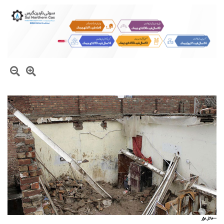
—فائل فوٹو