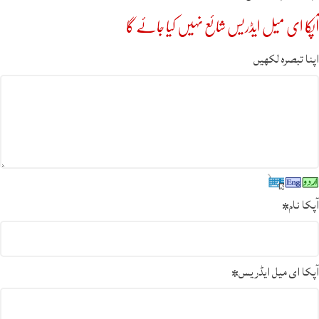
آپکا ای میل ایڈریس شائع نہیں کیا جائے گا
اپنا تبصرہ لکھیں
آپکا نام
*
آپکا ای میل ایڈریس
*