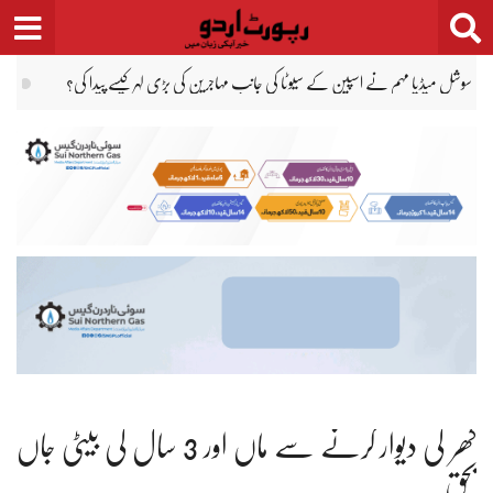
Ski
t
conten
اماراتی ریاست راس الخیمہ میں کیسینو کا افتتاح اگلے سال ستمبر میں ہوگا
بچوں کے جن
گھر کی دیوار گرنے سے ماں اور 3 سال کی بیٹی جاں
بحق