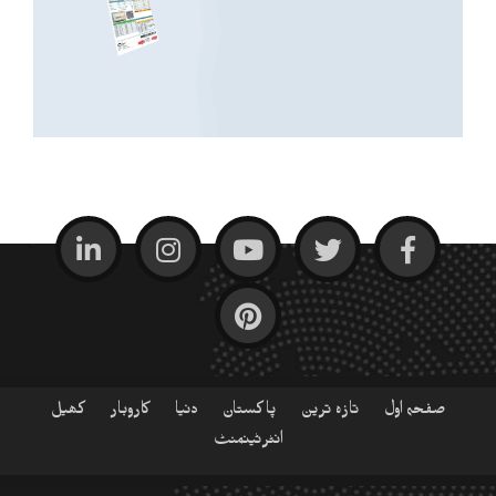
صفحہ اول
تازہ ترین
پاکستان
دنیا
کاروبار
کھیل
انٹرٹینمنٹ