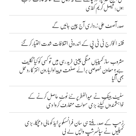
ہوں: فیصل کریم کنڈی
صدر آصف علی زرداری آج چین جائیں گے
فتنہ الخوارج ٹی ٹی پی کے اندرونی اختلافات شدت اختیار کر گئے
مشروب ساز کمپنیاں مہنگی چینی خرید رہی ہیں تو کسی کو کیا تکلیف
ہے؟ معاون خصوصی برائے صنعت و پیداوارہارون اختر کا ردعمل
بھی آگیا
سٹیٹ بینک نے عیدالفطر پر نئے نوٹ حاصل کرنے کے
خواہشمندوں کیلئے بڑی سہولت متعارف کروا دی
ٹرمپ کے صدر بنتے ہی سان فرانسسکو پرائیڈ کو مالی دھچکا، بڑی
کمپنیوں نے سپانسرشپ واپس لے لی