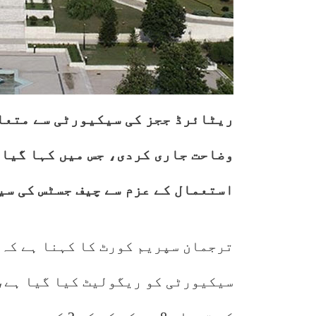
ریٹائرڈ ججز کی سیکیورٹی سے متعل
وضاحت جاری کردی، جس میں کہا گیا 
استعمال کے عزم سے چیف جسٹس کی سی
ترجمان سپریم کورٹ کا کہنا ہے کہ 
سیکیورٹی کو ریگولیٹ کیا گیا ہے،