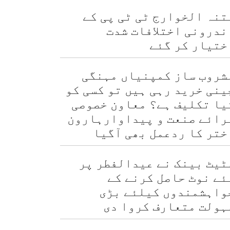
تنہ الخوارج ٹی ٹی پی کے
ندرونی اختلافات شدت
ختیار کر گئے
شروب ساز کمپنیاں مہنگی
ینی خرید رہی ہیں تو کسی کو
یا تکلیف ہے؟ معاون خصوصی
رائے صنعت و پیداوارہارون
ختر کا ردعمل بھی آگیا
ٹیٹ بینک نے عیدالفطر پر
ئے نوٹ حاصل کرنے کے
واہشمندوں کیلئے بڑی
ہولت متعارف کروا دی