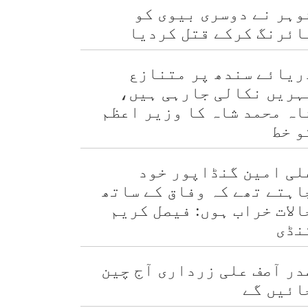
وہر نے دوسری بیوی کو
ائرنگ کرکے قتل کردیا
ریائے سندھ پر متنازع
ہریں نکالی جارہی ہیں،
اہ محمد شاہ کا وزیر اعظم
و خط
لی امین گنڈاپور خود
اہتے تھے کہ وفاق کے ساتھ
الات خراب ہوں: فیصل کریم
نڈی
در آصف علی زرداری آج چین
ائیں گے