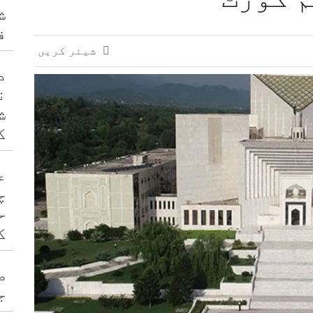
ش
ات میں پیش رفت، معاملات کو حتمی شکل دینے پر اتفاق
ف
شیئر کریں
د
ن
ش
ک
ع
چ
ح
ک
ص
ج