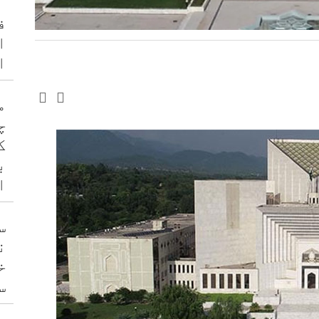
ف
ا
ا
م
چ
ک
ب
ا
س
ن
خ
س