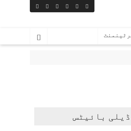
رٹینمنٹ
ڈیلی بائیٹس