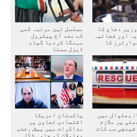
زیر دفاع کا
مسلسل تین مرتبہ کمی
ہ اور فضائیہ
کے بعد آج پیٹرول
وارٹرز کا
مہنگا کردیا گیا،
ڈیزل سستا
 بھلوال میں
پاکستان امریکا
ھٹی پر ملازم
اقتصادی تعاون پر
قینچی سے کاٹ
مذاکرات میں پیش رفت،
معاملات کو حتمی شکل