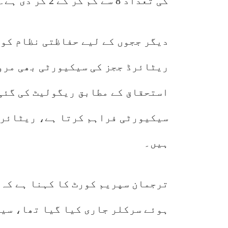
کی تعداد 8 سے کم کر کے 2 کر دی ہے۔
دیگر ججوں کے لیے حفاظتی نظام کو 
ریٹائرڈ ججز کی سیکیورٹی بھی مر
استحقاق کے مطابق ریگولیٹ کی گئی
سیکیورٹی فراہم کرتا ہے، ریٹائرڈ
ہیں۔
ترجمان سپریم کورٹ کا کہنا ہے کہ
ہوئے سرکلر جاری کیا گیا تھا، سی