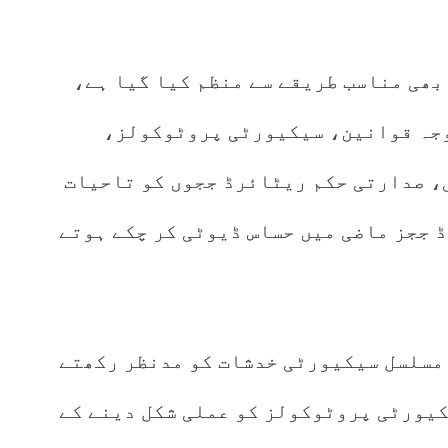
بھی مناسب طریقے سے منظم کیا گیا ہے،
وجہ قوانین، سیکیورٹی پروٹوکولز،
، صدارتی حکم ریٹائرڈ ججوں کو تاحیات
 ججز ماضی میں حساس ڈیوٹی کر چکے ہوتے
 مسلسل سیکیورٹی خدشات کو مدنظر رکھتے
کیورٹی پروٹوکولز کو عملی شکل دینے کے