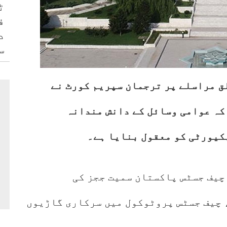
ٹ
ف
د
س
ق مراسلے پر ترجمان سپریم کورٹ نے
کہ عوامی وسائل کے دانش مندانہ
کیورٹی کو معقول بنایا ہے۔
چیف جسٹس پاکستان سمیت ججز کی
 چیف جسٹس پروٹوکول میں سرکاری گاڑیوں