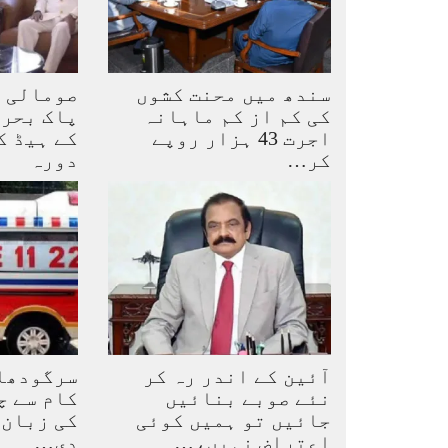
سندھ میں محنت کشوں
صومالی و
کی کم از کم ماہانہ
پاک بحری
اجرت 43 ہزار روپے
کے ہیڈ ک
کر…
دورہ
آئین کے اندر رہ کر
سرگودھا:
نئے صوبے بنائیں
کام سے چ
جائیں تو ہمیں کوئی
کی زبان 
اعتراض نہیں،…
دی…