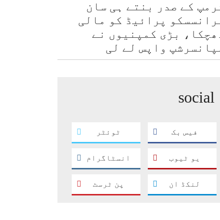
رمپ کے صدر بنتے ہی سان
رانسسکو پرائیڈ کو مالی
ھچکا، بڑی کمپنیوں نے
پانسرشپ واپس لے لی
social
فیس بک
ٹوئٹر
یو ٹیوب
انسٹاگرام
لنکڈ ان
پن ٹرسٹ