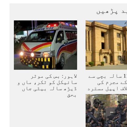
د پڑھیں
کراچی: 11 سالہ بچی سے
لاہور: بس کی موٹر
ے مجرم کی
سائیکل کو ٹکر، ماں و
اف اپیل مسترد
ڈیڑھ سالہ بیٹی جاں
بحق