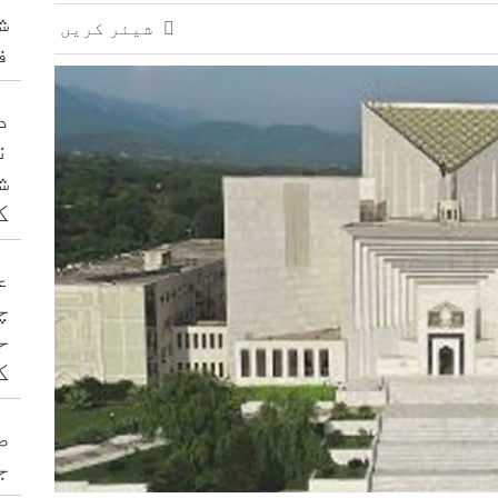
ش
شیئر کریں
ف
د
ن
ش
ک
ع
چ
ح
ک
ص
ج