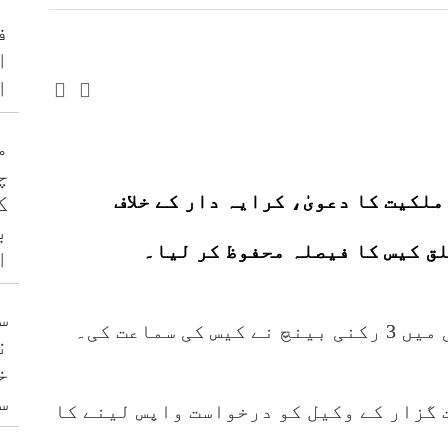
ف
ا
ا
م
چ
ملکیت کا دعویٰ، کرایہ دار کے خلاف
ک
ب
ق کیس کا فیصلہ محفوظ کر لیا۔
ا
س
سماعت کی۔
ن
خ
س
 گزار کے وکیل کو درخواست واپس لینے کا