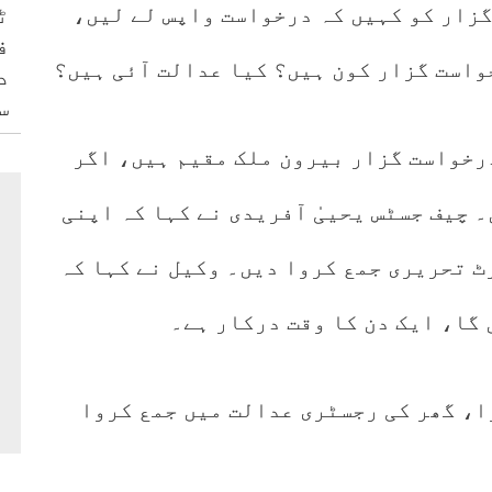
ٹ
زار کو کہیں کہ درخواست واپس لے لیں،
ف
خواست گزار کون ہیں؟ کیا عدالت آئی ہیں؟
د
س
رخواست گزار بیرون ملک مقیم ہیں، اگر
۔ چیف جسٹس یحییٰ آفریدی نے کہا کہ اپنی
 تحریری جمع کروا دیں۔ وکیل نے کہا کہ
گا، ایک دن کا وقت درکار ہے۔
ا، گھر کی رجسٹری عدالت میں جمع کروا