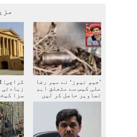
مزی
’جیو نیوز‘ نے میر رضا
علی کیس سے متعلق اہم
زیادتی ک
تصاویر حاصل کر لیں
سزا کیخل