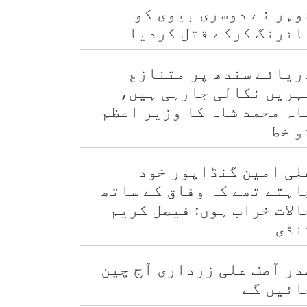
وہر نے دوسری بیوی کو
ائرنگ کرکے قتل کردیا
ریائے سندھ پر متنازع
ہریں نکالی جارہی ہیں،
اہ محمد شاہ کا وزیر اعظم
و خط
لی امین گنڈاپور خود
اہتے تھے کہ وفاق کے ساتھ
الات خراب ہوں: فیصل کریم
نڈی
در آصف علی زرداری آج چین
ائیں گے