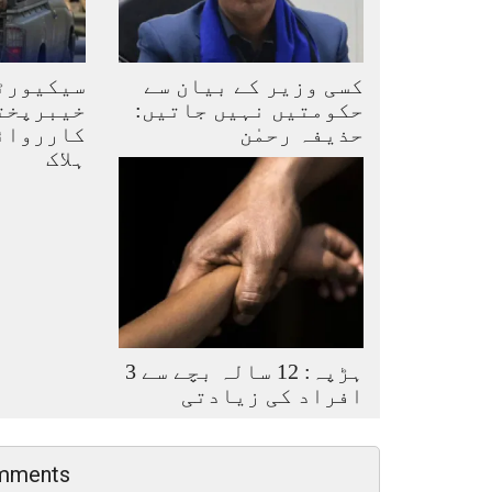
کسی وزیر کے بیان سے
سیکیورٹ
حکومتیں نہیں جاتیں:
خیبرپخت
حذیفہ رحمٰن
ہلاک
ہڑپہ: 12 سالہ بچے سے 3
افراد کی زیادتی
mments