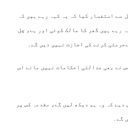
 سے استفسار کیا کہ یہ کہہ رہے ہیں کہ
ہ رہے ہیں گھر کا مالک کوئی اور ہے، چل
ےحرمتی کرنے کی اجازت نہیں دیں گے۔
س نے بھی عدالتی احکامات نہیں مانے اس
دیے کہ وہ ہم دیکھ لیں گے، مقدمہ کس پر
 گے۔