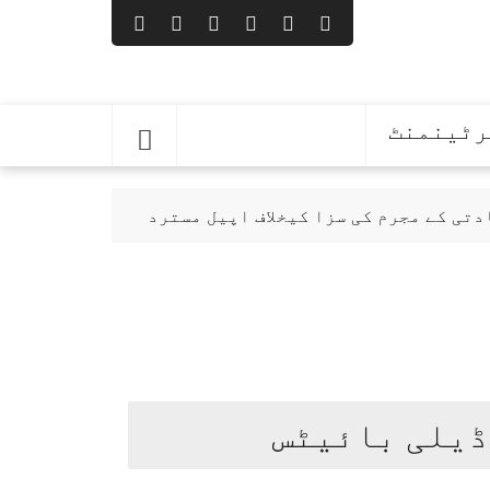
رٹینمنٹ
ومتیں نہیں جاتیں: حذیفہ رحمٰن
نگے: وکیل جبران ناصر
ڈیلی بائیٹس