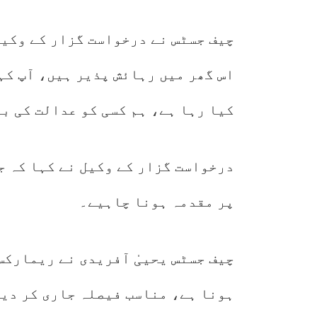
چیف جسٹس نے درخواست گزار کے وکیل
اس گھر میں رہائش پذیر ہیں، آپ کہ
کیا رہا ہے، ہم کسی کو عدالت کی ب
درخواست گزار کے وکیل نے کہا کہ ج
پر مقدمہ ہونا چاہیے۔
چیف جسٹس یحییٰ آفریدی نے ریمارکس 
ہونا ہے، مناسب فیصلہ جاری کر دیں