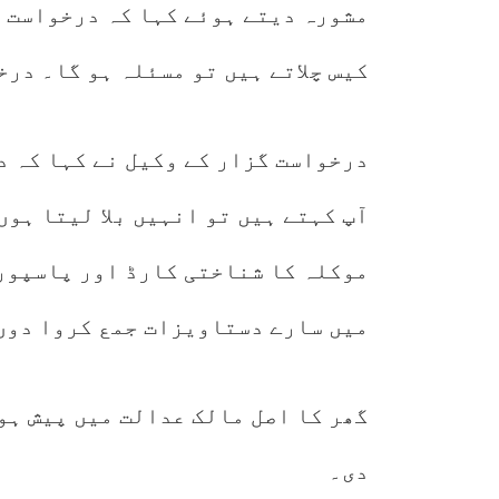
مشورہ دیتے ہوئے کہا کہ درخواست گ
کیس چلاتے ہیں تو مسئلہ ہو گا۔ در
درخواست گزار کے وکیل نے کہا کہ د
آپ کہتے ہیں تو انہیں بلا لیتا ہوں
موکلہ کا شناختی کارڈ اور پاسپورٹ
میں سارے دستاویزات جمع کروا دوں 
گھر کا اصل مالک عدالت میں پیش ہو
دی۔