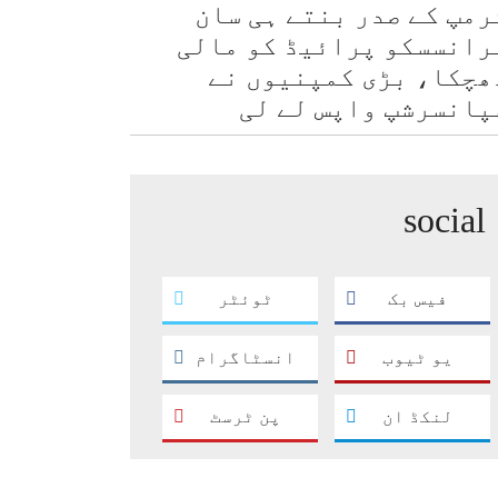
رمپ کے صدر بنتے ہی سان
رانسسکو پرائیڈ کو مالی
ھچکا، بڑی کمپنیوں نے
پانسرشپ واپس لے لی
social
فیس بک
ٹوئٹر
یو ٹیوب
انسٹاگرام
لنکڈ ان
پن ٹرسٹ