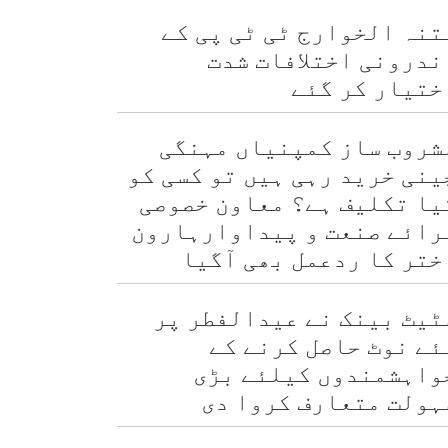
تنہ الخوارج ٹی ٹی پی کے
ندرونی اختلافات شدت
ختیار کر گئے
شروب ساز کمپنیاں مہنگی
ینی خرید رہی ہیں تو کسی کو
یا تکلیف ہے؟ معاون خصوصی
رائے صنعت و پیداوارہارون
ختر کا ردعمل بھی آگیا
ٹیٹ بینک نے عیدالفطر پر
ئے نوٹ حاصل کرنے کے
واہشمندوں کیلئے بڑی
ہولت متعارف کروا دی