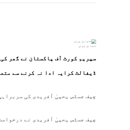
—فائل فوٹو
سپریم کورٹ آف پاکستان نے گھر کی 
ڈیفالٹ کرایہ ادا نہ کرنے سے متعل
چیف جسٹس یحییٰ آفریدی کی سربراہی میں 3 رکنی بینچ نے کیس کی 
چیف جسٹس یحییٰ آفریدی نے درخواست