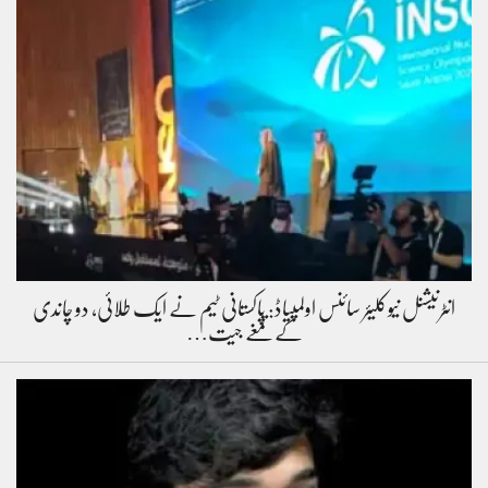
انٹرنیشنل نیوکلیئر سائنس اولمپیاڈ: پاکستانی ٹیم نے ایک طلائی، دو چاندی
کے تمغے جیت…