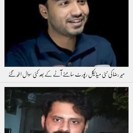
میر رضا کی نئی میڈیکل رپورٹ سامنے آنے کے بعد کئی سوال اٹھ گئے