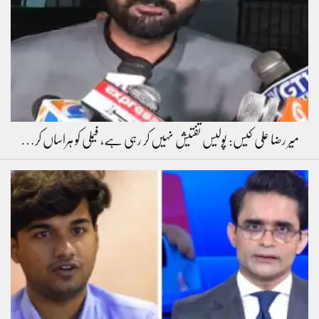
میر رضا علی کیس: پولیس تفتیش نہیں کر رہی ہے، فیملی کو ہراساں کر…