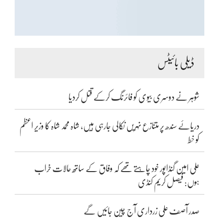
ڈیلی بائیٹس
شوہر نے دوسری بیوی کو فائرنگ کرکے قتل کردیا
دریائے سندھ پر متنازع نہریں نکالی جارہی ہیں، شاہ محمد شاہ کا وزیر اعظم
کو خط
علی امین گنڈاپور خود چاہتے تھے کہ وفاق کے ساتھ حالات خراب
ہوں: فیصل کریم کنڈی
صدر آصف علی زرداری آج چین جائیں گے