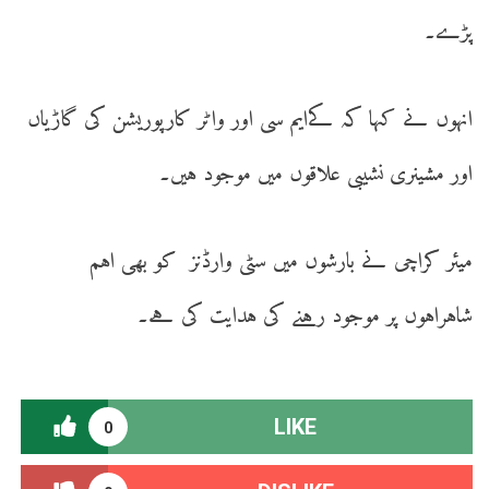
پڑے۔
انہوں نے کہا کہ کےایم سی اور واٹر کارپوریشن کی گاڑیاں
اور مشینری نشیبی علاقوں میں موجود ہیں۔
میئر کراچی نے بارشوں میں سٹی وارڈنز کو بھی اہم
شاہراہوں پر موجود رہنے کی ہدایت کی ہے۔
LIKE
0