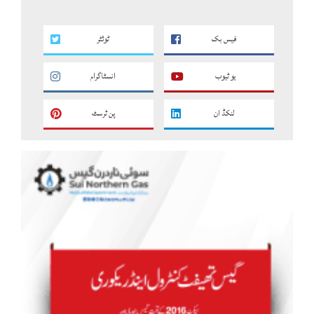
فیس بک
ٹوئٹر
یو ٹیوب
انسٹاگرام
لنکڈ ان
پن ٹرسٹ