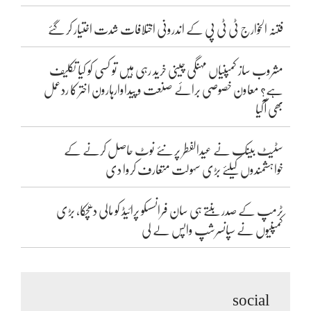
فتنہ الخوارج ٹی ٹی پی کے اندرونی اختلافات شدت اختیار کر گئے
مشروب ساز کمپنیاں مہنگی چینی خرید رہی ہیں تو کسی کو کیا تکلیف
ہے؟ معاون خصوصی برائے صنعت و پیداوارہارون اختر کا ردعمل
بھی آگیا
سٹیٹ بینک نے عیدالفطر پر نئے نوٹ حاصل کرنے کے
خواہشمندوں کیلئے بڑی سہولت متعارف کروا دی
ٹرمپ کے صدر بنتے ہی سان فرانسسکو پرائیڈ کو مالی دھچکا، بڑی
کمپنیوں نے سپانسرشپ واپس لے لی
social