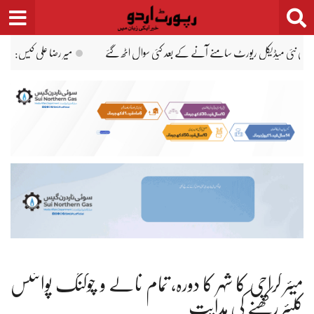
Ski
t
conten
نہیں کر رہی ہے، فیملی کو ہراساں کر رہی ہے، جبران ناصر
میر رضا کی پہلی پوسٹ مارٹم ر
میئر کراچی کا شہر کا دورہ، تمام نالے و چوکنگ پوائنٹس
کلیئر رکھنے کی ہدایت