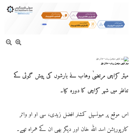
میئر کراچی مرتضیٰ وہاب—فائل فوٹو
میئر کراچی مرتضیٰ وہاب نے بارشوں کی پیش گوئی کے
تناظر میں شہر کراچی کا دورہ کیا۔
اس موقع پر میونسپل کمشنر افضل زیدی، سی او او واٹر
کارپوریشن اسد اللّٰہ خان اور دیگر بھی ان کے ہمراہ تھے۔