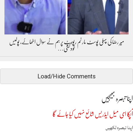
میر رضا کی پہلی پوسٹ مارٹم رپورٹ پر ہم نے سوال اٹھائے، پولیس
خودکشی…
Load/Hide Comments
اپنا تبصرہ بھیجیں
آپکا ای میل ایڈریس شائع نہیں کیا جائے گا
اپنا تبصرہ لکھیں