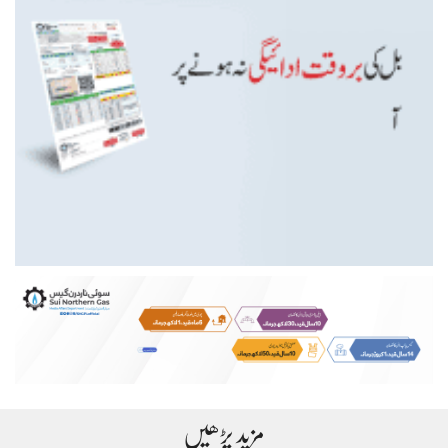
مزید پڑھیں