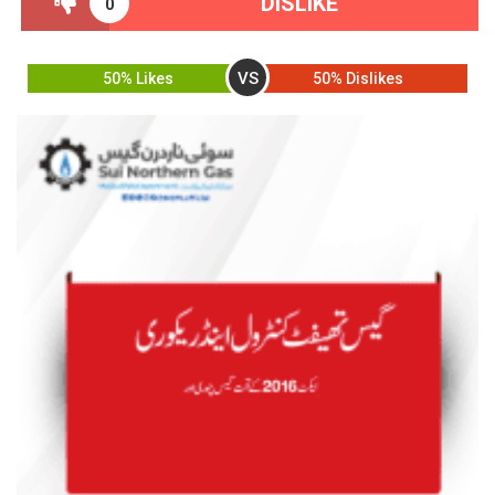
DISLIKE
0
VS
50% Likes
50% Dislikes