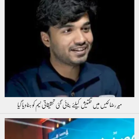
میر رضا کیس میں تفتیش کیلئے بنائی گئی تحقیقاتی ٹیم کو ہٹادیا گیا