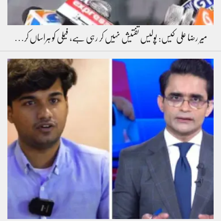
میر رضا علی کیس: پولیس تفتیش نہیں کر رہی ہے، فیملی کو ہراساں کر…