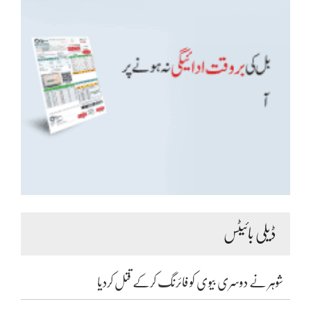
ڈیلی بائیٹس
شوہر نے دوسری بیوی کو فائرنگ کرکے قتل کردیا