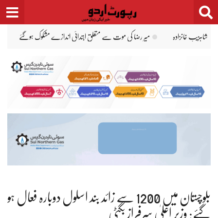
Ski
t
conten
اسلام آباد: 
بلوچستان میں 1200 سے زائد بند اسکول دوبارہ فعال ہو
گئے: وزیرِ اعلیٰ سرفراز بگٹی