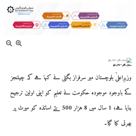
سرفراز بگٹی—فائل فوٹو
وزیرِاعلیٰ بلوچستان میر سرفراز بگٹی نے کہا ہے کہ چیلنجز
کے باوجود موجودہ حکومت نے تعلیم کو اپنی اولین ترجیح
بنایا ہے، 1 سال میں 8 ہزار 500 نئے اساتذہ کو میرٹ پر
بھرتی کیا گیا۔