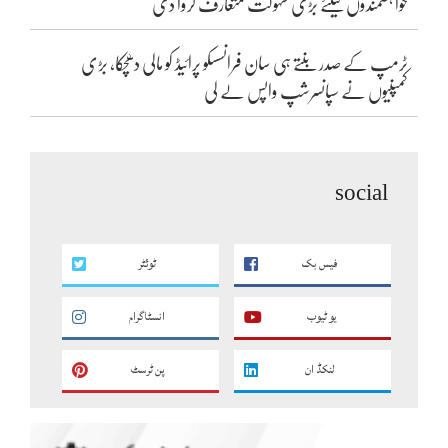
خواہشمندوں کیلئے بڑی سہولت متعارف کروا دی
ٹرمپ کے صدر بنتے ہی سان فرانسسکو پرائیڈ کو مالی دھچکا، بڑی
کمپنیوں نے سپانسرشپ واپس لے لی
social
فیس بک
ٹوئٹر
یو ٹیوب
انسٹاگرام
لنکڈ ان
پن ٹرسٹ