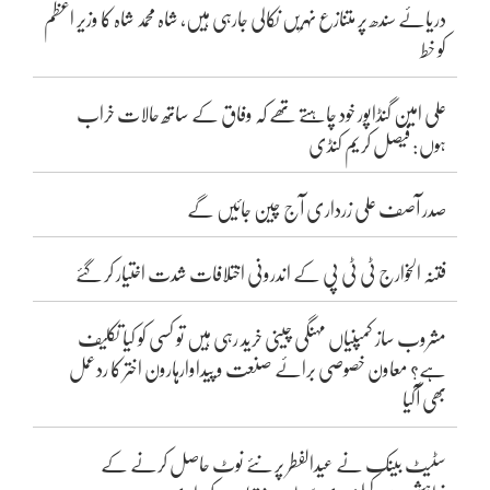
دریائے سندھ پر متنازع نہریں نکالی جارہی ہیں، شاہ محمد شاہ کا وزیر اعظم
کو خط
علی امین گنڈاپور خود چاہتے تھے کہ وفاق کے ساتھ حالات خراب
ہوں: فیصل کریم کنڈی
صدر آصف علی زرداری آج چین جائیں گے
فتنہ الخوارج ٹی ٹی پی کے اندرونی اختلافات شدت اختیار کر گئے
مشروب ساز کمپنیاں مہنگی چینی خرید رہی ہیں تو کسی کو کیا تکلیف
ہے؟ معاون خصوصی برائے صنعت و پیداوارہارون اختر کا ردعمل
بھی آگیا
سٹیٹ بینک نے عیدالفطر پر نئے نوٹ حاصل کرنے کے