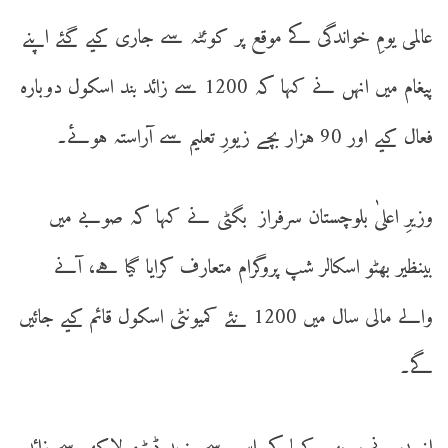
عالمی یومِ خواندگی کے موقع پر کوئٹہ سے جاری کیے گئے اپنے
پیغام میں انہں نے کہا کہ 1200 سے زائد بند اسکول دوبارہ
فعال کیے اور 90 ہزار بچے زیورِ تعلیم سے آراستہ ہوئے۔
وزیرِ اعلیٰ بلوچستان سرفراز بگٹی نے کہا کہ صوبے میں
بینظیر بھٹو اسکالر شپ پروگرام متعارف کرایا گیا ہے، آنے
والے مالی سال میں 1200 نئے کمیونٹی اسکول قائم کیے جائیں
گے۔