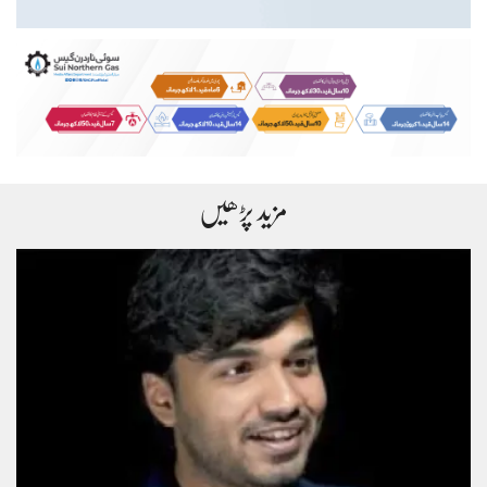
مزید پڑھیں