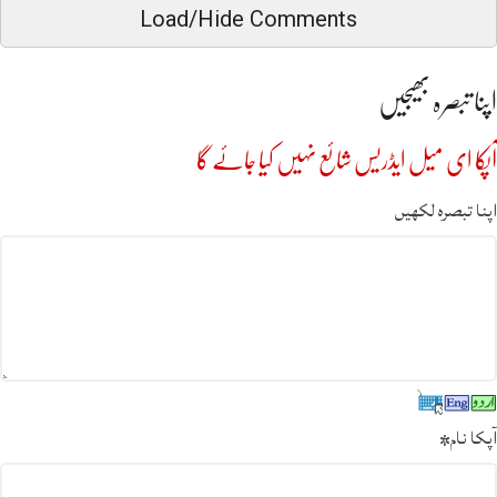
Load/Hide Comments
اپنا تبصرہ بھیجیں
آپکا ای میل ایڈریس شائع نہیں کیا جائے گا
اپنا تبصرہ لکھیں
آپکا نام
*