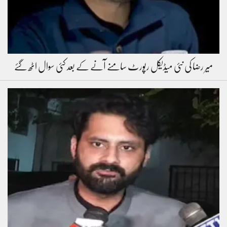
میر رضا کی نئی میڈیکل رپورٹ سامنے آنے کے بعد کئی سوال اٹھ گئے