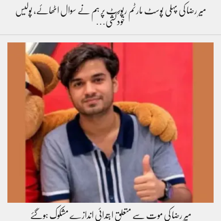
میر رضا کی پہلی پوسٹ مارٹم رپورٹ پر ہم نے سوال اٹھائے، پولیس
خودکشی…
میر رضا کی موت سے متعلق ابتدائی اندازے مشکوک ہوگئے