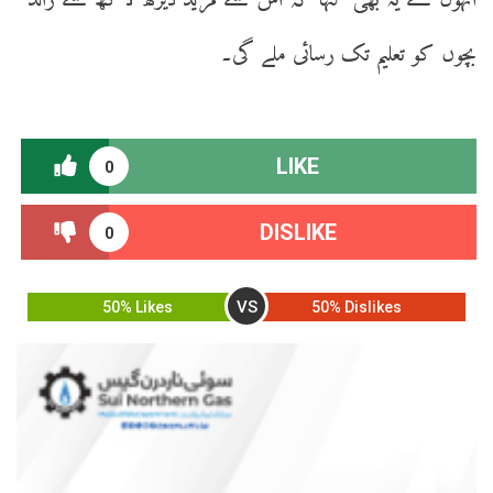
انہوں نے یہ بھی کہا کہ اس سے مزید ڈیڑھ لاکھ سے زائد
بچوں کو تعلیم تک رسائی ملے گی۔
LIKE
0
DISLIKE
0
VS
50% Likes
50% Dislikes