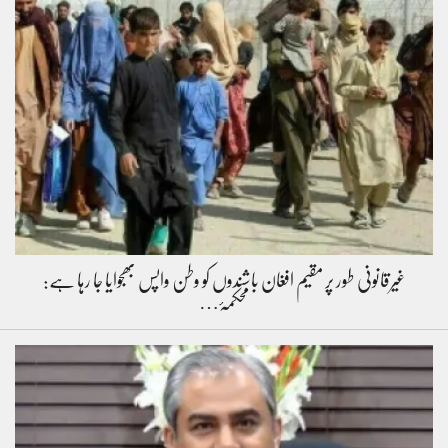
غیرقانونی طور پر مقیم افغان باشندوں کو وطن واپس بھجوایا جا رہا ہے:
محکمۂ…