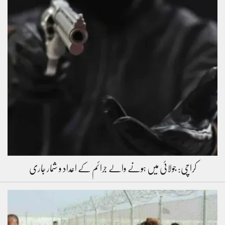
کراچی: جولائی میں ہونے والے جرائم کے اعداد و شمار جاری