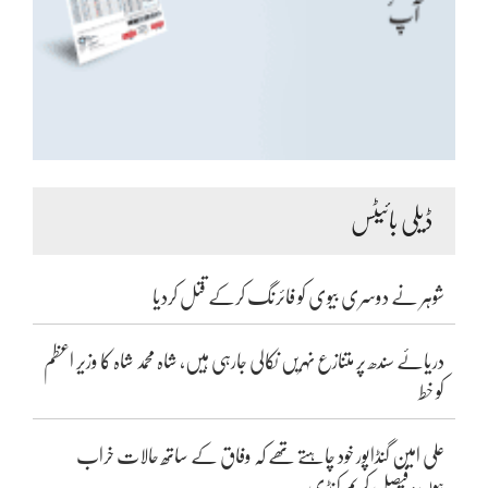
ڈیلی بائیٹس
شوہر نے دوسری بیوی کو فائرنگ کرکے قتل کردیا
دریائے سندھ پر متنازع نہریں نکالی جارہی ہیں، شاہ محمد شاہ کا وزیر اعظم
کو خط
علی امین گنڈاپور خود چاہتے تھے کہ وفاق کے ساتھ حالات خراب
ہوں: فیصل کریم کنڈی