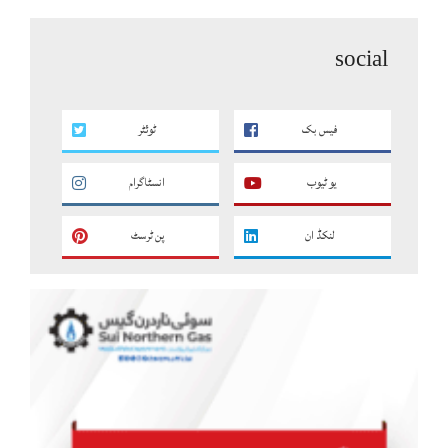
social
فیس بک
ٹوئٹر
یو ٹیوب
انسٹاگرام
لنکڈ ان
پن ٹرسٹ