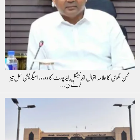
محسن نقوی کا علامہ اقبال انٹرنیشنل ایئرپورٹ کا دورہ، امیگریشن عمل تیز
کرنے کی…