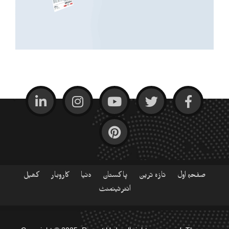
صفحہ اول
تازہ ترین
پاکستان
دنیا
کاروبار
کھیل
انٹرٹینمنٹ