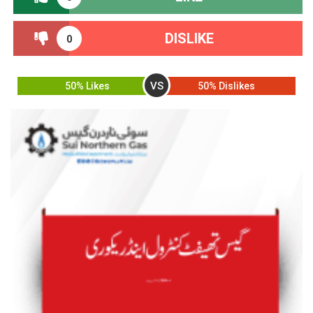
DISLIKE
0
VS
50% Likes
50% Dislikes