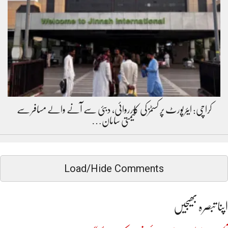
کراچی: ایئرپورٹ پر کسٹمز کی کارروائی، دبئی سے آنے والے مسافر سے
قیمتی سامان…
Load/Hide Comments
اپنا تبصرہ بھیجیں