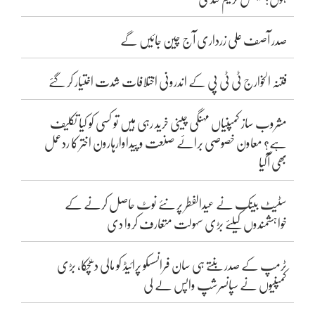
صدر آصف علی زرداری آج چین جائیں گے
فتنہ الخوارج ٹی ٹی پی کے اندرونی اختلافات شدت اختیار کر گئے
مشروب ساز کمپنیاں مہنگی چینی خرید رہی ہیں تو کسی کو کیا تکلیف
ہے؟ معاون خصوصی برائے صنعت و پیداوارہارون اختر کا ردعمل
بھی آگیا
سٹیٹ بینک نے عیدالفطر پر نئے نوٹ حاصل کرنے کے
خواہشمندوں کیلئے بڑی سہولت متعارف کروا دی
ٹرمپ کے صدر بنتے ہی سان فرانسسکو پرائیڈ کو مالی دھچکا، بڑی
کمپنیوں نے سپانسرشپ واپس لے لی