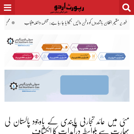
Ski
t
conten
ی کا علامہ اقبال انٹرنیشنل ایئرپورٹ کا دورہ، امیگریشن عمل تیز کرنے کی ہدایت
کراچی: ای
مئی میں عائد تجارتی پابندی کے باوجود پاکستان کی
بھارت سے بلواسطہ درآمدات کا انکشاف