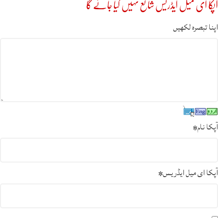
آپکا ای میل ایڈریس شائع نہیں کیا جائے گا
اپنا تبصرہ لکھیں
آپکا نام
*
آپکا ای میل ایڈریس
*