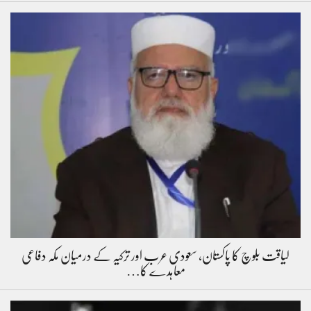
لیاقت بلوچ کا پاکستان، سعودی عرب اور ترکیہ کے درمیان مکہ دفاعی
معاہدے کا…