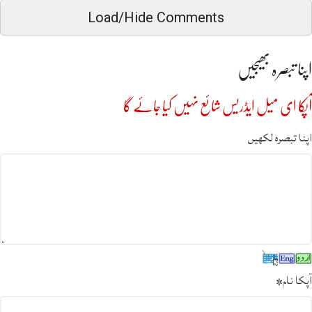
Load/Hide Comments
اپنا تبصرہ بھیجیں
آپکا ای میل ایڈریس شائع نہیں کیا جائے گا
اپنا تبصرہ لکھیں
آپکا نام
*