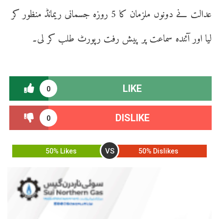
عدالت نے دونوں ملزمان کا 5 روزہ جسمانی ریمانڈ منظور کر
لیا اور آئندہ سماعت پر پیش رفت رپورٹ طلب کر لی۔
LIKE
0
DISLIKE
0
VS
50% Likes
50% Dislikes