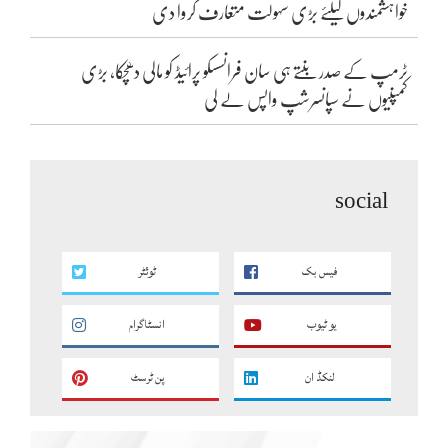
خواہشمندوں کیلئے بڑی سہولت متعارف کروا دی
ٹرمپ کے صدر بنتے ہی سان فرانسسکو پرائیڈ کو مالی دھچکا، بڑی
کمپنیوں نے سپانسرشپ واپس لے لی
social
فیس بک
ٹوئٹر
یو ٹیوب
انسٹاگرام
لنکڈ ان
پن ٹرسٹ