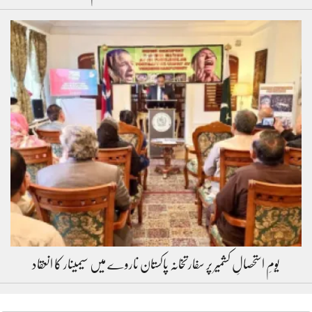
یومِ استحصالِ کشمیر پر سفارتخانہ پاکستان ناروے میں سیمینار کا انعقاد