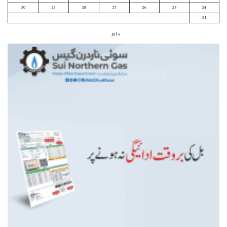
30
29
28
27
26
25
24
31
« Jul