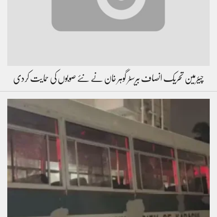
چیئرمین تحریک انصاف بیرسٹر گوہر خان نے نئے صوبوں کی حمایت کردی