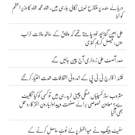
دریائے سندھ پر متنازع نہریں نکالی جارہی ہیں، شاہ محمد شاہ کا وزیر اعظم
کو خط
علی امین گنڈاپور خود چاہتے تھے کہ وفاق کے ساتھ حالات خراب
ہوں: فیصل کریم کنڈی
صدر آصف علی زرداری آج چین جائیں گے
فتنہ الخوارج ٹی ٹی پی کے اندرونی اختلافات شدت اختیار کر گئے
مشروب ساز کمپنیاں مہنگی چینی خرید رہی ہیں تو کسی کو کیا تکلیف
ہے؟ معاون خصوصی برائے صنعت و پیداوارہارون اختر کا ردعمل
بھی آگیا
سٹیٹ بینک نے عیدالفطر پر نئے نوٹ حاصل کرنے کے