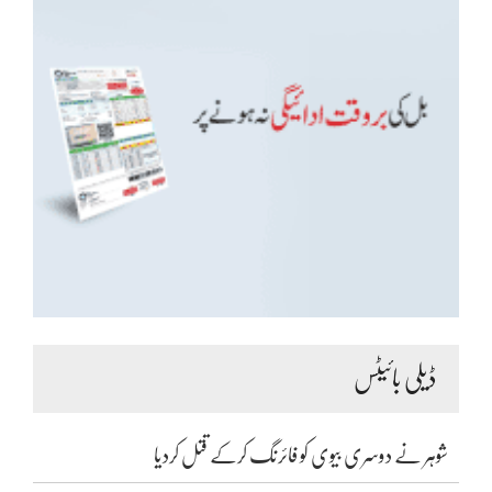
ڈیلی بائیٹس
شوہر نے دوسری بیوی کو فائرنگ کرکے قتل کردیا