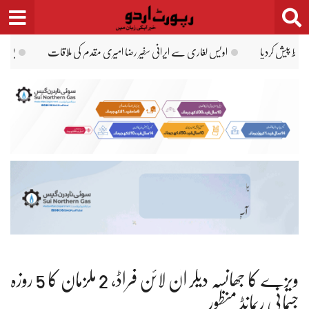
Ski
t
conten
یومِ استحصالِ کشمیر پر سفارتخانہ پاکستان ناروے میں سیمینار کا انعقاد
بانی پی ٹی آئی اور
ویزے کا جھانسہ دیکر آن لائن فراڈ، 2 ملزمان کا 5 روزہ
جسمانی ریمانڈ منظور