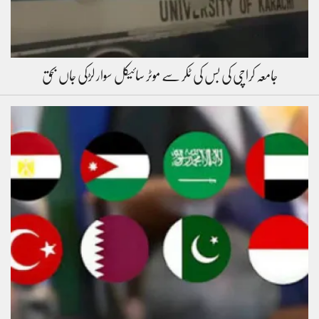
جامعہ کراچی کی بس کی ٹکر سے موٹر سائیکل سوار لڑکی جاں بحق