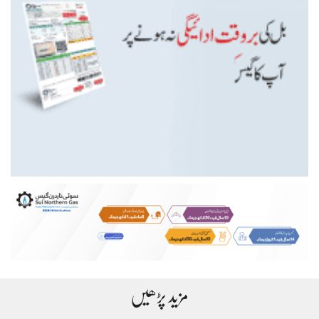
مزید پڑھیں