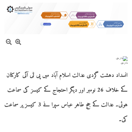
فائل فوٹو۔
انسداد دہشت گردی عدالت اسلام آباد میں پی ٹی آئی کارکنان
کے خلاف 26 نومبر اور دیگر احتجاج کے کیسز کی سماعت
ہوئی۔ عدالت کے جج طاہر عباس سپرا نے 3 کیسز پر سماعت
کی۔