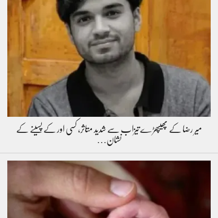
میر رضا کے پھیپھڑے تیزاب سے شدید متاثر، کسی اور کے پسینے کے
نشان…