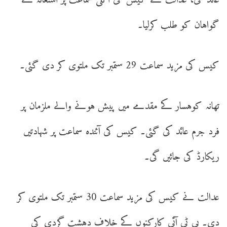
عائد کی، عدالت نے کیس کی اگلی سماعت پر استغاثہ کے
گواہان کو طلب کرلیا۔
کیس کی مزید سماعت 29 ستمبر تک ملتوی کر دی گئی۔
تھانہ کوہسار کے مقدمے میں پیش ہونے والے ملزمان پر
فرد جرم عائد کی گئی۔ کیس کی آئندہ سماعت پر شہادتیں
ریکارڈ کی جائیں گی۔
عدالت نے کیس کی مزید سماعت 30 ستمبر تک ملتوی کر
دی۔ پی ٹی آئی کارکنوں کے خلاف دہشت گردی کی