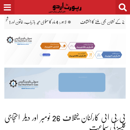
Ski
t
conten
ججز کی تعیناتی کی سمری منظور نہ ہونے کیخلاف کیس، صدر و وزیرِ اعظم کو نوٹس جا
پی ٹی آئی کارکنان کیخلاف 26 نومبر اور دیگر احتجاجی
کیسز کی سماعت