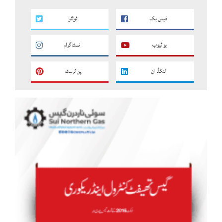
فیس بک
ٹوئٹر
یو ٹیوب
انسٹاگرام
لنکڈ ان
پن ٹرسٹ