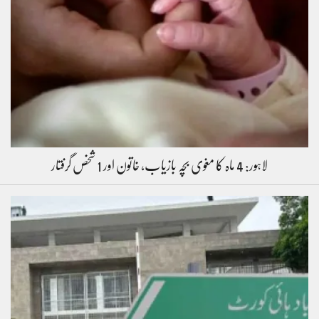
لاہور: 4 ماہ کا مغوی بچہ بازیاب، خاتون اور 1 شخص گرفتار