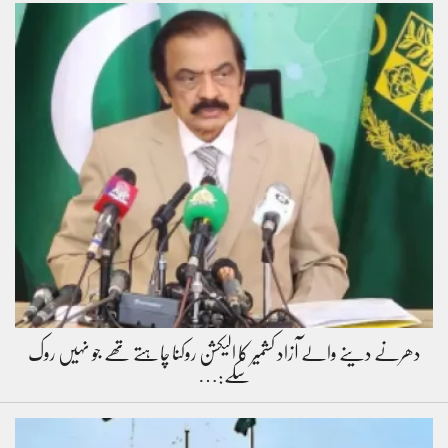
دھرنے دینے والے آزاد کشمیر کا الیکشن روکنا چاہتے تھے جو نہیں روک
سکے:…