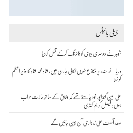
ڈیلی بائیٹس
شوہر نے دوسری بیوی کو فائرنگ کرکے قتل کردیا
دریائے سندھ پر متنازع نہریں نکالی جارہی ہیں، شاہ محمد شاہ کا وزیر اعظم
کو خط
علی امین گنڈاپور خود چاہتے تھے کہ وفاق کے ساتھ حالات خراب
ہوں: فیصل کریم کنڈی
صدر آصف علی زرداری آج چین جائیں گے