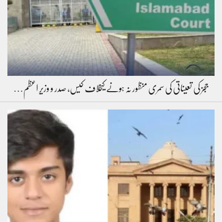
ججز کی تعیناتی کی سمری منظور نہ ہونے کیخلاف کیس، صدر و وزیرِ اعظم…