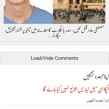
مصطفیٰ عامر قتل کیس: سندھ ہائیکورٹ کا مقدمے میں تاخیر پر اظہارِ تشویش،
ریکارڈ…
Load/Hide Comments
اپنا تبصرہ بھیجیں
آپکا ای میل ایڈریس شائع نہیں کیا جائے گا
اپنا تبصرہ لکھیں