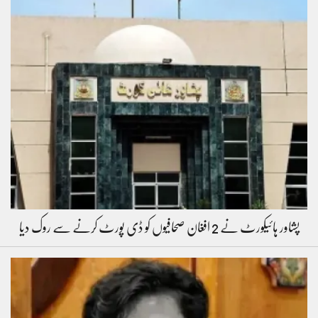
پشاور ہائیکورٹ نے 2 افغان صحافیوں کو ڈی پورٹ کرنے سے روک دیا