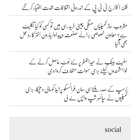
فتنہ الخوارج ٹی ٹی پی کے اندرونی اختلافات شدت اختیار کر گئے
مشروب ساز کمپنیاں مہنگی چینی خرید رہی ہیں تو کسی کو کیا تکلیف
ہے؟ معاون خصوصی برائے صنعت و پیداوارہارون اختر کا ردعمل
بھی آگیا
سٹیٹ بینک نے عیدالفطر پر نئے نوٹ حاصل کرنے کے
خواہشمندوں کیلئے بڑی سہولت متعارف کروا دی
ٹرمپ کے صدر بنتے ہی سان فرانسسکو پرائیڈ کو مالی دھچکا، بڑی
کمپنیوں نے سپانسرشپ واپس لے لی
social