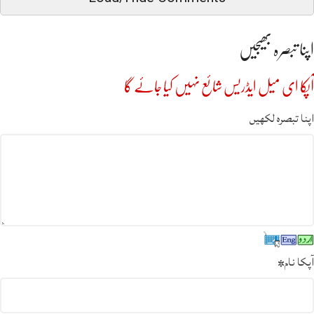
اپنا تبصرہ بھیجیں
آپکا ای میل ایڈریس شائع نہیں کیا جائے گا
اپنا تبصرہ لکھیں
آپکا نام
*