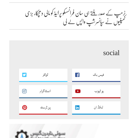
ٹرمپ کے صدر بنتے ہی سان فرانسسکو پرائیڈ کو مالی دھچکا، بڑی
کمپنیوں نے سپانسرشپ واپس لے لی
social
فیس بک
ٹوئٹر
یو ٹیوب
انسٹاگرام
لنکڈ ان
پن ٹرسٹ