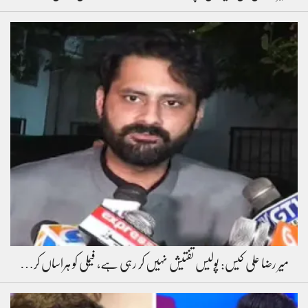
میر رضا علی کیس: پولیس تفتیش نہیں کر رہی ہے، فیملی کو ہراساں کر…