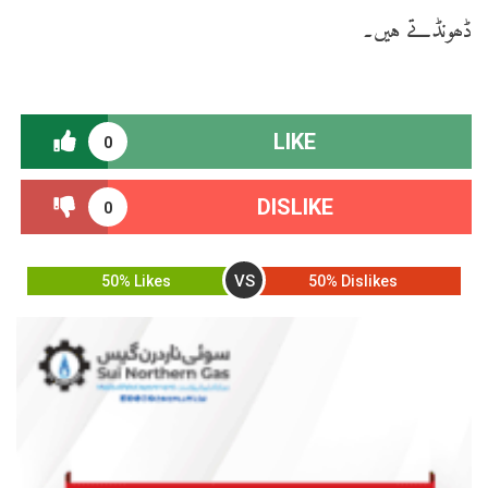
ڈھونڈتے ہیں۔
LIKE
0
DISLIKE
0
VS
50% Likes
50% Dislikes