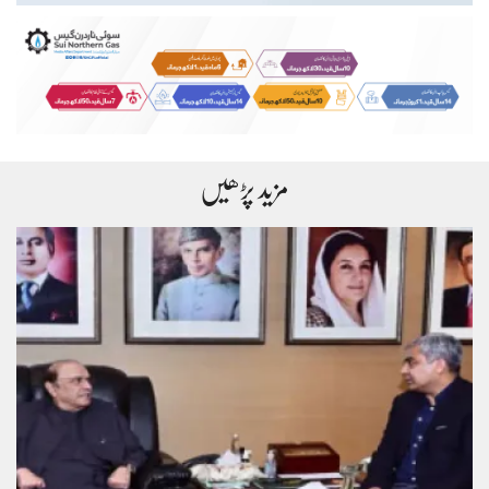
مزید پڑھیں