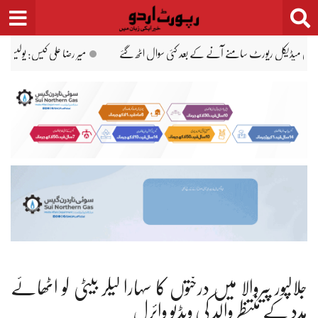
Ski
t
conten
یس تفتیش نہیں کر رہی ہے، فیملی کو ہراساں کر رہی ہے، جبران ناصر
میر رضا کی پہلی پوس
جلالپور پیروالا میں درختوں کا سہارا لیکر بیٹی کو اٹھائے
مدد کے منتظر والد کی ویڈیو وائرل