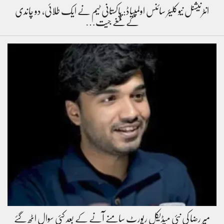
انٹرنیشنل نیوکلیئر سائنس اولمپیاڈ: پاکستانی ٹیم نے ایک طلائی، دو چاندی
کے تمغے جیت…
میر رضا کی نئی میڈیکل رپورٹ سامنے آنے کے بعد کئی سوال اٹھ گئے