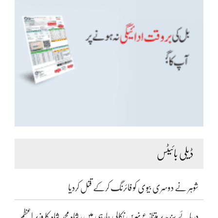
ڈیلی بائیٹس
شوہر نے دوسری بیوی کو فائرنگ کرکے قتل کردیا
دریائے سندھ پر متنازع نہریں نکالی جارہی ہیں، شاہ محمد شاہ کا وزیر اعظم