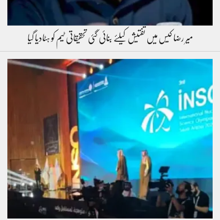
میر رضا کیس میں تفتیش کیلئے بنائی گئی تحقیقاتی ٹیم کو ہٹادیا گیا