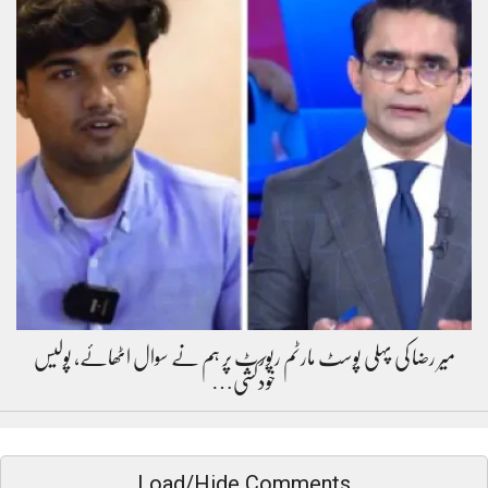
میر رضا کی پہلی پوسٹ مارٹم رپورٹ پر ہم نے سوال اٹھائے، پولیس
خودکشی…
Load/Hide Comments