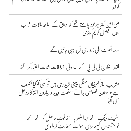
کو خط
علی امین گنڈاپور خود چاہتے تھے کہ وفاق کے ساتھ حالات خراب
ہوں: فیصل کریم کنڈی
صدر آصف علی زرداری آج چین جائیں گے
فتنہ الخوارج ٹی ٹی پی کے اندرونی اختلافات شدت اختیار کر گئے
مشروب ساز کمپنیاں مہنگی چینی خرید رہی ہیں تو کسی کو کیا تکلیف
ہے؟ معاون خصوصی برائے صنعت و پیداوارہارون اختر کا ردعمل
بھی آگیا
سٹیٹ بینک نے عیدالفطر پر نئے نوٹ حاصل کرنے کے
خواہشمندوں کیلئے بڑی سہولت متعارف کروا دی