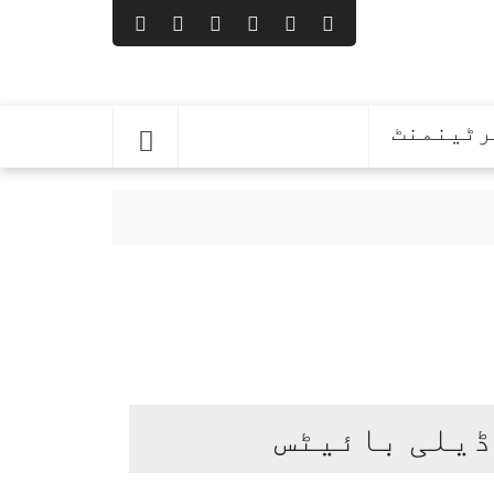
رٹینمنٹ
 ترکیہ کا آج اہم سربراہ اجلاس
ڈیلی بائیٹس