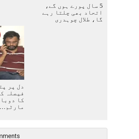
5 سال پورے ہوں گے،
اتحاد بھی چلتا رہے
گا، طلال چوہدری
دل پر پت
فیصلہ کی
کا دوبار
مارٹم…
mments