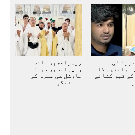
ورڈ کی
وزیراعظم، نائب
 لواحقین کا
وزیراعظم، فیلڈ
کی قبر کشائی
مارشل کی عمرہ کی
ر
ادائیگی