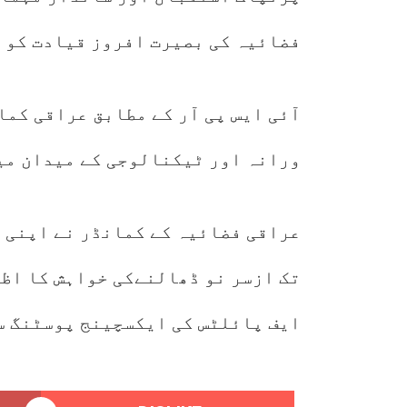
فضائیہ کی بصیرت افروز قیادت کو
آئی ایس پی آر کے مطابق عراقی کما
ورانہ اور ٹیکنالوجی کے میدان می
عراقی فضائیہ کے کمانڈر نے اپنی ف
تک ازسر نو ڈھالنےکی خواہش کا اظہ
ایف پائلٹس کی ایکسچینج پوسٹنگ س