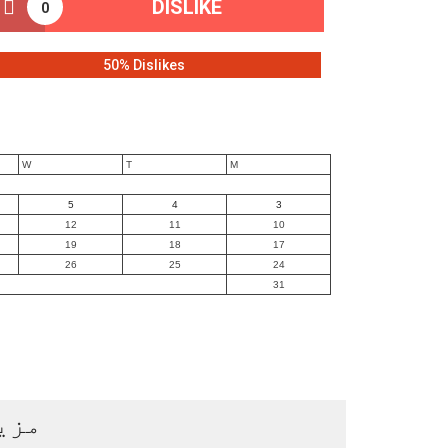
DISLIKE
0
50% Dislikes
W
T
M
5
4
3
12
11
10
19
18
17
26
25
24
31
مزی