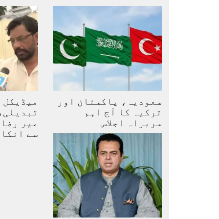
سعودیہ، پاکستان اور
میڈیکل ب
ترکیہ کا آج اہم
تبدیلی،
سربراہ اجلاس
میر رضا 
سے انکا