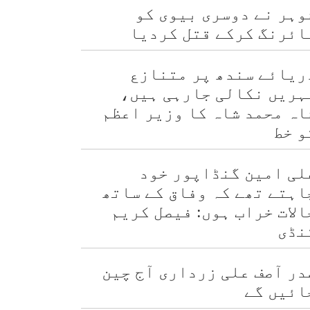
وہر نے دوسری بیوی کو
ائرنگ کرکے قتل کردیا
ریائے سندھ پر متنازع
ہریں نکالی جارہی ہیں،
اہ محمد شاہ کا وزیر اعظم
و خط
لی امین گنڈاپور خود
اہتے تھے کہ وفاق کے ساتھ
الات خراب ہوں: فیصل کریم
نڈی
در آصف علی زرداری آج چین
ائیں گے