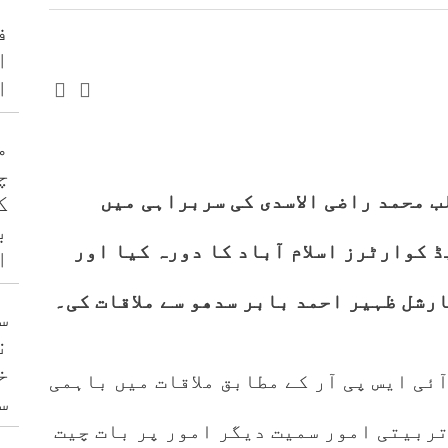
ف
ا
ا
م
چ
ب محمد راضی الاسدی کی سربراہی میں
ک
ب
ڈ کوارٹرز اسلام آباد کا دورہ کیا اور
ا
رشل ظہیر احمد بابر سدھو سے ملاقات کی۔
س
ن
خ
ئی ایس پی آر کے مطابق ملاقات میں باہمی
س
ربیتی امور سمیت دیگر امور پر بات چیت