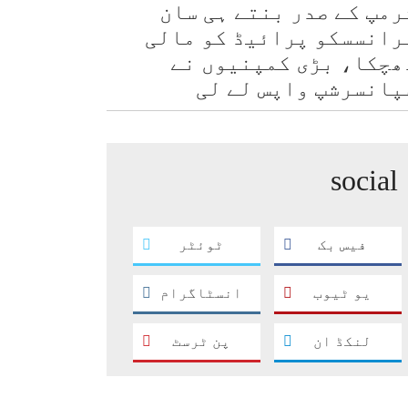
رمپ کے صدر بنتے ہی سان
رانسسکو پرائیڈ کو مالی
ھچکا، بڑی کمپنیوں نے
پانسرشپ واپس لے لی
social
فیس بک
ٹوئٹر
یو ٹیوب
انسٹاگرام
لنکڈ ان
پن ٹرسٹ