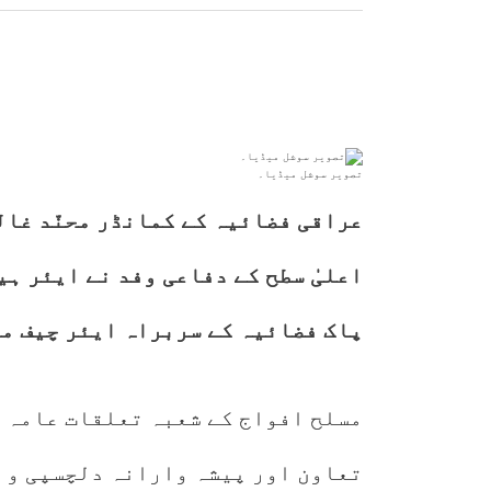
تصویر سوشل میڈیا۔
عراقی فضائیہ کے کمانڈر محنّد غال
اعلیٰ سطح کے دفاعی وفد نے ایئر ہی
پاک فضائیہ کے سربراہ ایئر چیف ما
مسلح افواج کے شعبہ تعلقات عامہ آ
تعاون اور پیشہ وارانہ دلچسپی و ت