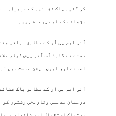
کی گئی۔ پاک فضائیہ کے سربراہ نے 
بڑھانے کے لیے پرعزم ہیں۔
آئی ایس پی آر کے مطابق عراقی وفد
دستے نے گارڈ آف آنر پیش کیا، ملا
اضافے اور ایوی ایشن صنعت میں تر
آئی ایس پی آر کے مطابق پاک فضائی
درمیان مذہبی وتاریخی رشتوں کو ا
پرتپاک استقبال اور شاندار مہمان