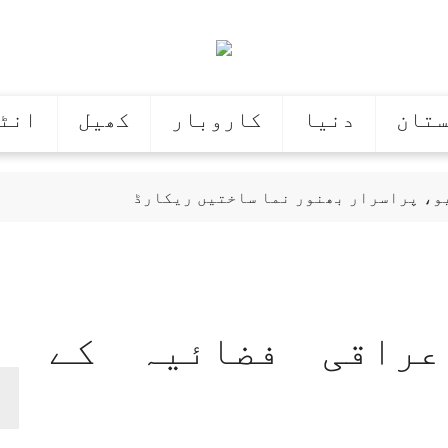
ستان
دنیا
کاروبار
کھیل
انٹ
یو، پراسرار بھنور نما ساختیں ریکارڈ
کی عمرہ کی ادائیگی
فرانس کی بھارت کو 107 کھرب روپے کے 114 رافیل طیاروں کی پیشکش
یادت کی عوامی خواہش کا اظہار قرار
وم پروفیسر سے امریکی یونیورسٹی کا مالی تصفیہ
 رضا کی قبر کشائی سے انکار
سعودیہ، پاکستان اور
راقی فضائیہ کے