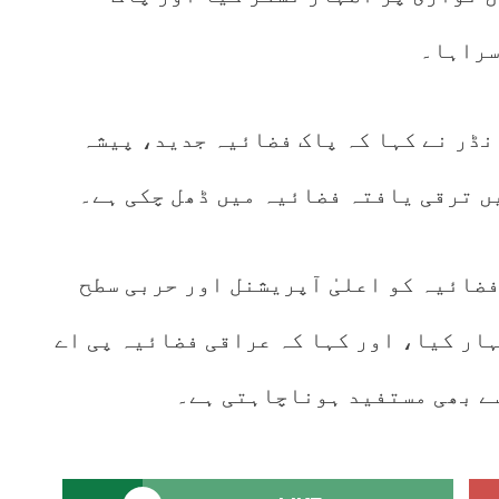
 سراہا۔
نڈر نے کہا کہ پاک فضائیہ جدید، پیشہ
ں ترقی یافتہ فضائیہ میں ڈھل چکی ہے۔
ضائیہ کو اعلیٰ آپریشنل اور حربی سطح
ار کیا، اور کہا کہ عراقی فضائیہ پی اے
ے بھی مستفید ہوناچاہتی ہے۔