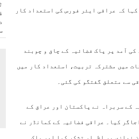
ٹ
کہا کہ عراقی ایئر فورس کی استعداد کار
ف
د
س
 کی آمد پر پاک فضائیہ کے چاق و چوبند
قات میں مشترکہ تربیت، استعداد کار میں
قی سے متعلق گفتگو کی گئی۔
ہ کے سربراہ نے پاکستان اور عراق کے
جاگر کیا۔ عراقی فضائیہ کے کمانڈر نے
 نوازی پر اظہار تشکر کیا اور پاک