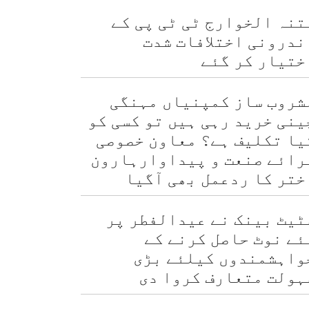
تنہ الخوارج ٹی ٹی پی کے
ندرونی اختلافات شدت
ختیار کر گئے
شروب ساز کمپنیاں مہنگی
ینی خرید رہی ہیں تو کسی کو
یا تکلیف ہے؟ معاون خصوصی
رائے صنعت و پیداوارہارون
ختر کا ردعمل بھی آگیا
ٹیٹ بینک نے عیدالفطر پر
ئے نوٹ حاصل کرنے کے
واہشمندوں کیلئے بڑی
ہولت متعارف کروا دی