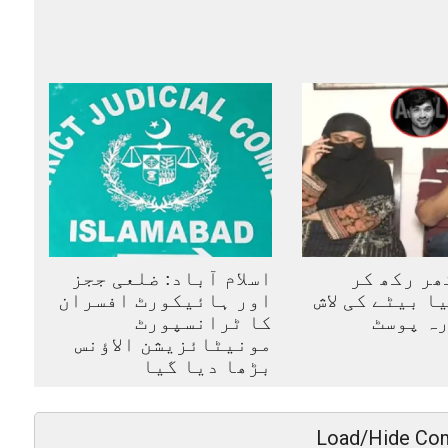
ھر رکھ کر
اسلام آباد: ضلعی ججز
ا بیٹے کی لاش
اور ہائیکورٹ افسران
ہ پوسٹ
کا ٹرانسپورٹ
مونیٹائزیشن الاؤنس
بڑھا دیا گیا
Load/Hide Co