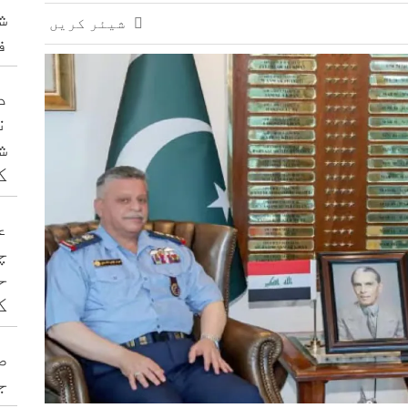
ش
شیئر کریں
ف
د
ن
ش
ک
ع
چ
ح
ک
ص
ج