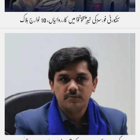
سیکیورٹی فورسز کی خیبرپختونخوا میں کارروائیاں، 10 خوارج ہلاک