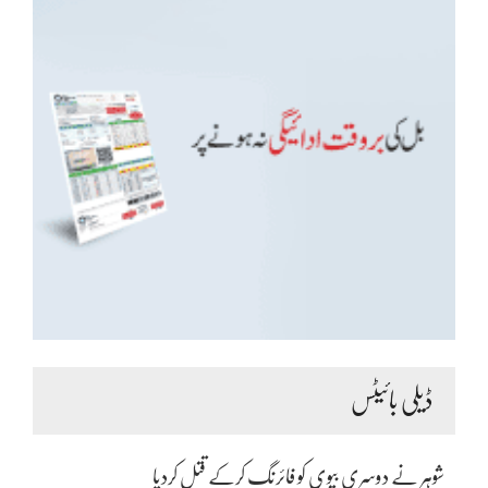
ڈیلی بائیٹس
شوہر نے دوسری بیوی کو فائرنگ کرکے قتل کردیا