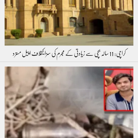
کراچی: 11 سالہ بچی سے زیادتی کے مجرم کی سزا کیخلاف اپیل مسترد