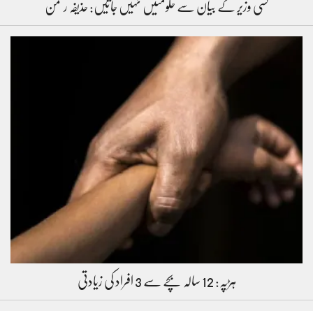
کسی وزیر کے بیان سے حکومتیں نہیں جاتیں: حذیفہ رحمٰن
ہڑپہ: 12 سالہ بچے سے 3 افراد کی زیادتی