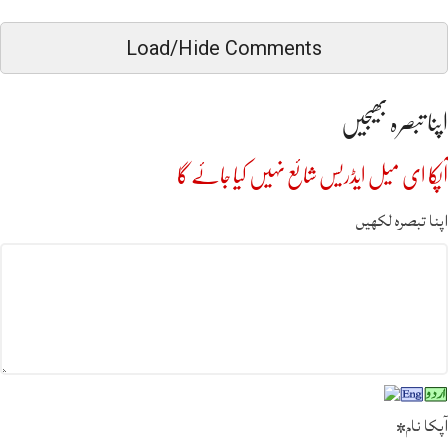
Load/Hide Comments
اپنا تبصرہ بھیجیں
آپکا ای میل ایڈریس شائع نہیں کیا جائے گا
اپنا تبصرہ لکھیں
آپکا نام
*