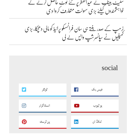
سٹیٹ بینک نے عیدالفطر پر نئے نوٹ حاصل کرنے کے
خواہشمندوں کیلئے بڑی سہولت متعارف کروا دی
ٹرمپ کے صدر بنتے ہی سان فرانسسکو پرائیڈ کو مالی دھچکا، بڑی
کمپنیوں نے سپانسرشپ واپس لے لی
social
فیس بک
ٹوئٹر
یو ٹیوب
انسٹاگرام
لنکڈ ان
پن ٹرسٹ