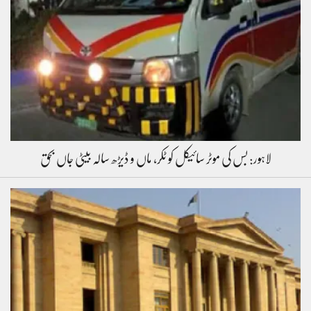
لاہور: بس کی موٹر سائیکل کو ٹکر، ماں و ڈیڑھ سالہ بیٹی جاں بحق