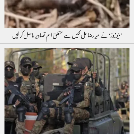
’جیو نیوز‘ نے میر رضا علی کیس سے متعلق اہم تصاویر حاصل کر لیں