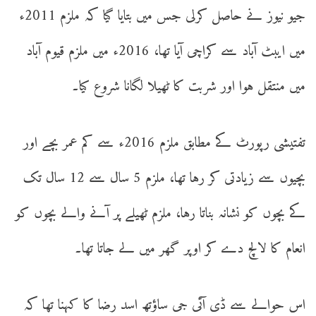
جیو نیوز نے حاصل کرلی جس میں بتایا گیا کہ ملزم 2011ء
میں ایبٹ آباد سے کراچی آیا تھا، 2016ء میں ملزم قیوم آباد
میں منتقل ہوا اور شربت کا ٹھیلا لگانا شروع کیا۔
تفتیشی رپورٹ کے مطابق ملزم 2016ء سے کم عمر بچے اور
بچیوں سے زیادتی کر رہا تھا، ملزم 5 سال سے 12 سال تک
کے بچوں کو نشانہ بناتا رہا، ملزم ٹھیلے پر آنے والے بچوں کو
انعام کا لالچ دے کر اوپر گھر میں لے جاتا تھا۔
اس حوالے سے ڈی آئی جی ساؤتھ اسد رضا کا کہنا تھا کہ