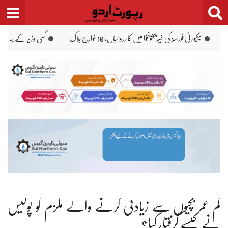
Ski
t
conten
کے بیان سے حکومتیں نہیں جاتیں: حذیفہ رحمٰن
ہڑپہ: 12 سالہ بچے سے 3 افراد کی زیادتی
کم عمر بچیوں سے زیادتی کرنے والے ملزم کو پولیس
نے کیسے گرفتار کیا؟