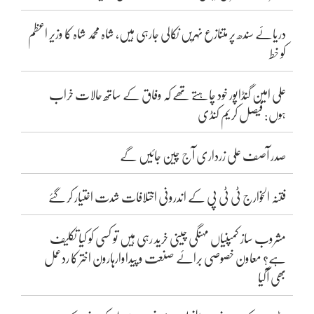
دریائے سندھ پر متنازع نہریں نکالی جارہی ہیں، شاہ محمد شاہ کا وزیر اعظم
کو خط
علی امین گنڈاپور خود چاہتے تھے کہ وفاق کے ساتھ حالات خراب
ہوں: فیصل کریم کنڈی
صدر آصف علی زرداری آج چین جائیں گے
فتنہ الخوارج ٹی ٹی پی کے اندرونی اختلافات شدت اختیار کر گئے
مشروب ساز کمپنیاں مہنگی چینی خرید رہی ہیں تو کسی کو کیا تکلیف
ہے؟ معاون خصوصی برائے صنعت و پیداوارہارون اختر کا ردعمل
بھی آگیا