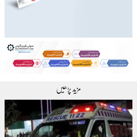
مزید پڑھیں