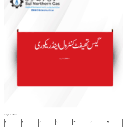
August 2026
S
S
F
T
W
T
M