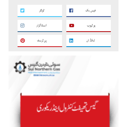
فیس بک
ٹوئٹر
یو ٹیوب
انسٹاگرام
لنکڈ ان
پن ٹرسٹ