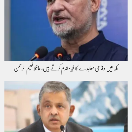
مکہ میں دفاعی معاہدے کا خیر مقدم کرتے ہیں، حافظ نعیم الرحمٰن