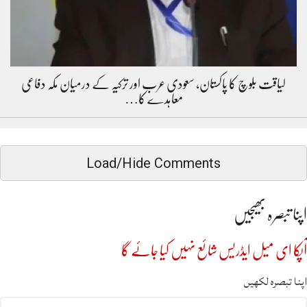
لیاقت بلوچ کا پاکستان، سعودی عرب اور ترکیہ کے درمیان مکہ دفاعی
معاہدے کا…
Load/Hide Comments
اپنا تبصرہ بھیجیں
آپکا ای میل ایڈریس شائع نہیں کیا جائے گا
اپنا تبصرہ لکھیں