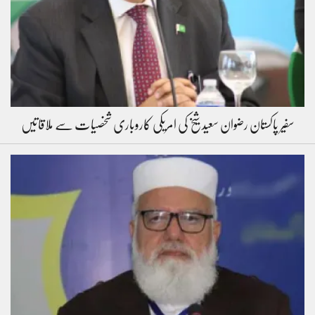
سفیر پاکستان رضوان سعید شیخ کی امریکی کاروباری شخصیات سے ملاقاتیں