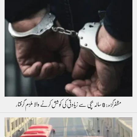
مظفرگڑھ: 8 سالہ بچی سے زیادتی کی کوشش کرنے والا ملزم گرفتار