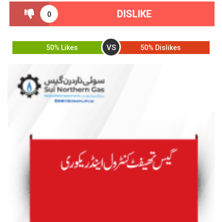
DISLIKE
0
VS
50% Likes
50% Dislikes