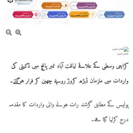
علامتی تصویر۔
کراچی وسطی کے علاقے لیاقت آباد نمبر پانچ میں ڈکیتی کی
واردات میں ملزمان ڈیڑھ کروڑ روپے چھین کر فرار ہوگئے۔
پولیس کے مطابق گزشتہ رات ہونے والی واردات کا مقدمہ
درج کرلیا گیا ہے۔