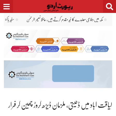
Ski
t
conten
سفیر پاکستان رضوان سعید شیخ کی امریکی کاروباری شخصیات سے ملاقاتیں
لیاقت بلوچ ک
لیاقت آباد میں ڈکیتی، ملزمان ڈیڑھ کروڑ چھین کر فرار