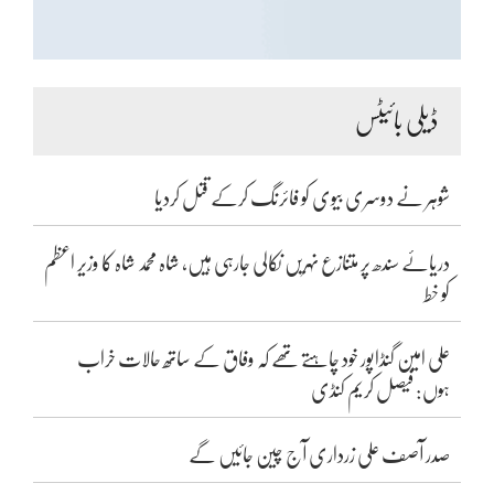
ڈیلی بائیٹس
شوہر نے دوسری بیوی کو فائرنگ کرکے قتل کردیا
دریائے سندھ پر متنازع نہریں نکالی جارہی ہیں، شاہ محمد شاہ کا وزیر اعظم
کو خط
علی امین گنڈاپور خود چاہتے تھے کہ وفاق کے ساتھ حالات خراب
ہوں: فیصل کریم کنڈی
صدر آصف علی زرداری آج چین جائیں گے