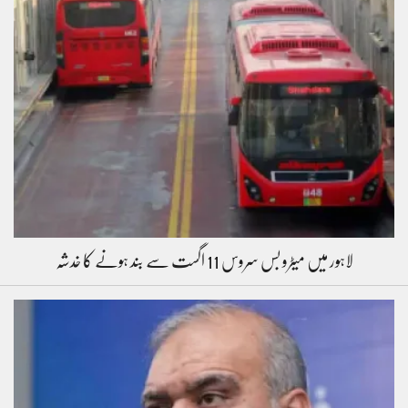
لاہور میں میٹرو بس سروس 11 اگست سے بند ہونے کا خدشہ