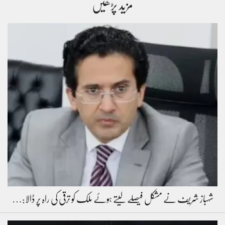
مزید پڑھیں
شہباز شریف نے مشکل فیصلے لیتے ہوئے ملک کو ترقی کی راہ پر ڈالا:…