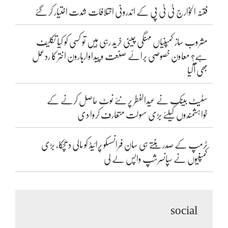
فتنہ الخوارج ٹی ٹی پی کے اندرونی اختلافات شدت اختیار کر گئے
مشروب ساز کمپنیاں مہنگی چینی خرید رہی ہیں تو کسی کو کیا تکلیف
ہے؟ معاون خصوصی برائے صنعت و پیداوارہارون اختر کا ردعمل
بھی آگیا
سٹیٹ بینک نے عیدالفطر پر نئے نوٹ حاصل کرنے کے
خواہشمندوں کیلئے بڑی سہولت متعارف کروا دی
ٹرمپ کے صدر بنتے ہی سان فرانسسکو پرائیڈ کو مالی دھچکا، بڑی
کمپنیوں نے سپانسرشپ واپس لے لی
social