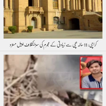
کراچی: 11 سالہ بچی سے زیادتی کے مجرم کی سزا کیخلاف اپیل مسترد