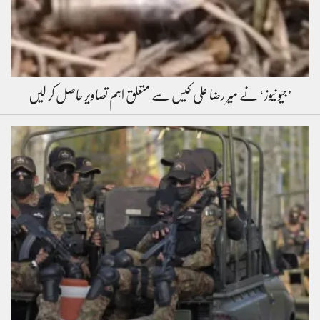
’جیو نیوز‘ نے میر رضا علی کیس سے متعلق اہم تصاویر حاصل کر لیں