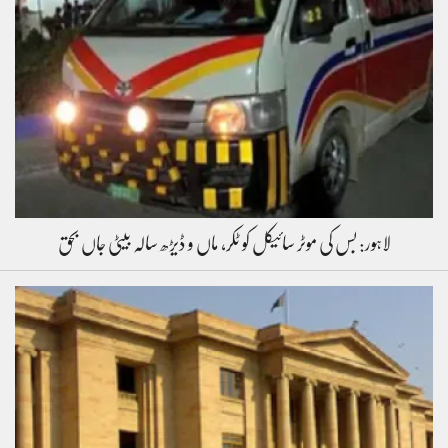
لاہور: بس کی موٹر سائیکل کو ٹکر، ماں و ڈیڑھ سالہ بیٹی جاں بحق