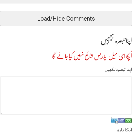
Load/Hide Comments
اپنا تبصرہ بھیجیں
آپکا ای میل ایڈریس شائع نہیں کیا جائے گا
اپنا تبصرہ لکھیں
آپکا نام
*