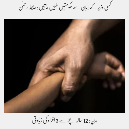
کسی وزیر کے بیان سے حکومتیں نہیں جاتیں: حذیفہ رحمٰن
ہڑپہ: 12 سالہ بچے سے 3 افراد کی زیادتی