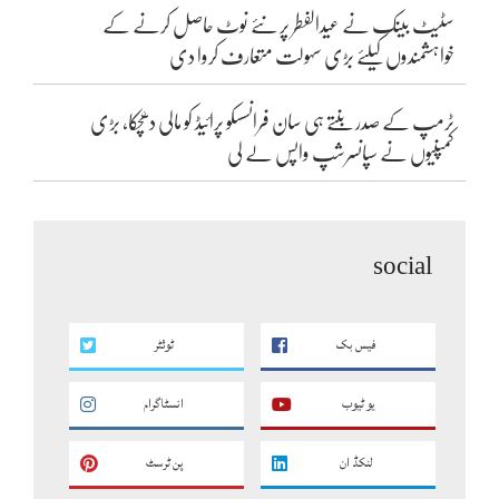
سٹیٹ بینک نے عیدالفطر پر نئے نوٹ حاصل کرنے کے
خواہشمندوں کیلئے بڑی سہولت متعارف کروا دی
ٹرمپ کے صدر بنتے ہی سان فرانسسکو پرائیڈ کو مالی دھچکا، بڑی
کمپنیوں نے سپانسرشپ واپس لے لی
social
فیس بک
ٹوئٹر
یو ٹیوب
انسٹاگرام
لنکڈ ان
پن ٹرسٹ