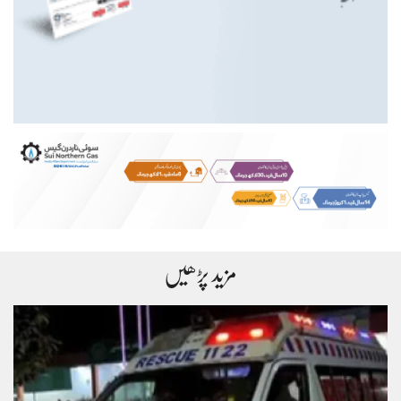
مزید پڑھیں