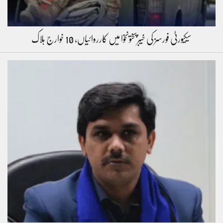
سیکیورٹی فورسز کی خیبرپختونخوا میں کارروائیاں، 10 خوارج ہلاک