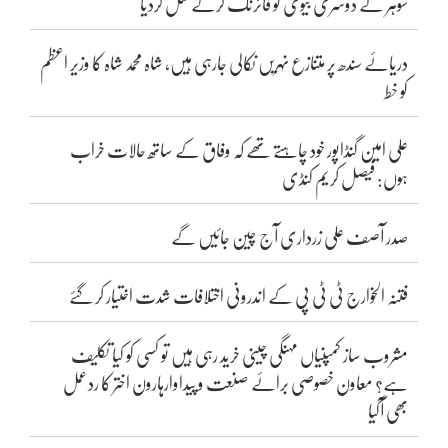
شوہر نے دوسری بیوی کو فائرنگ کرکے قتل کردیا
دریائے سندھ پر متنازع نہریں نکالی جارہی ہیں، شاہ محمد شاہ کا وزیر اعظم
کو خط
علی امین گنڈاپور خود چاہتے تھے کہ وفاق کے ساتھ حالات خراب
ہوں: فیصل کریم کنڈی
صدر آصف علی زرداری آج چین جائیں گے
فتنہ الخوارج ٹی ٹی پی کے اندرونی اختلافات شدت اختیار کر گئے
مشروب ساز کمپنیاں مہنگی چینی خرید رہی ہیں تو کسی کو کیا تکلیف
ہے؟ معاون خصوصی برائے صنعت و پیداوارہارون اختر کا ردعمل
بھی آگیا