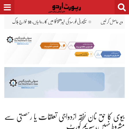
Ski
t
conten
کسی وزیر کے بیان سے حکومتیں نہیں جاتیں: حذیفہ رحمٰن
ہڑپہ: 12 سالہ بچے سے 3 افراد کی زیادتی
بیوی کا حق نان نفقہ ازدواجی تعلقات یا رخصتی سے
مشروط نہیں، سپریم کورٹ