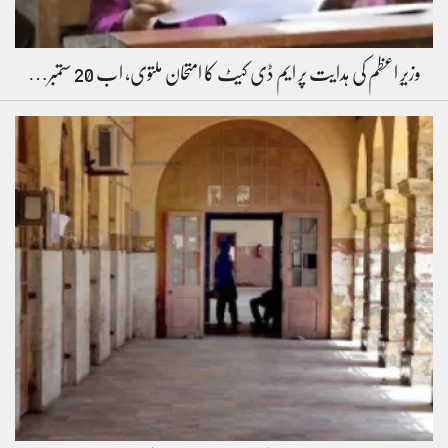
وزیرِ اعظم کی ہدایت پر ایم ڈی کیٹ کا امتحان ملتوی، اب 20 ستمبر…