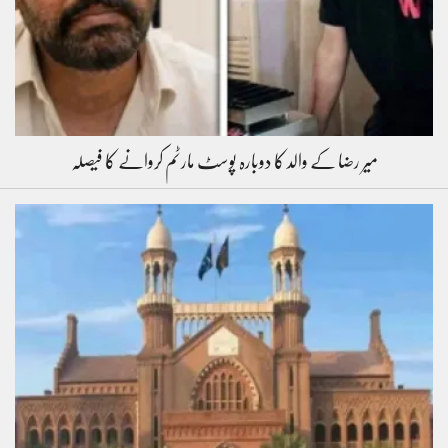
میر رضا کے والد کا دوبارہ پوسٹ مارٹم کروانے کا فیصلہ