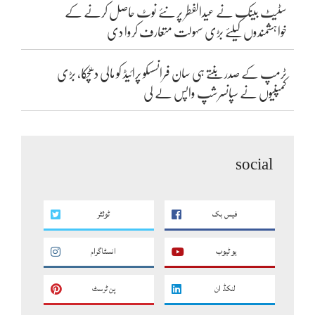
سٹیٹ بینک نے عیدالفطر پر نئے نوٹ حاصل کرنے کے
خواہشمندوں کیلئے بڑی سہولت متعارف کروا دی
ٹرمپ کے صدر بنتے ہی سان فرانسسکو پرائیڈ کو مالی دھچکا، بڑی
کمپنیوں نے سپانسرشپ واپس لے لی
social
فیس بک
ٹوئٹر
یو ٹیوب
انسٹاگرام
لنکڈ ان
پن ٹرسٹ