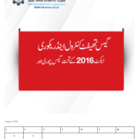
August 2026
S
S
F
T
W
T
M
2
1