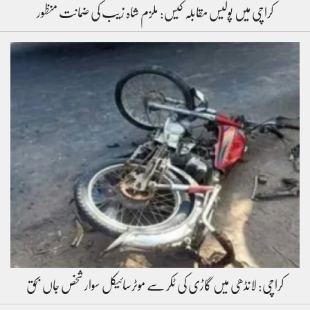
کراچی میں پولیس مقابلہ کیس: ملزم شاہ زیب کی ضمانت منظور
کراچی: لانڈھی میں گاڑی کی ٹکر سے موٹرسائیکل سوار شخص جاں بحق