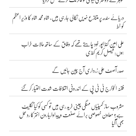
دریائے سندھ پر متنازع نہریں نکالی جارہی ہیں، شاہ محمد شاہ کا وزیر اعظم
کو خط
علی امین گنڈاپور خود چاہتے تھے کہ وفاق کے ساتھ حالات خراب
ہوں: فیصل کریم کنڈی
صدر آصف علی زرداری آج چین جائیں گے
فتنہ الخوارج ٹی ٹی پی کے اندرونی اختلافات شدت اختیار کر گئے
مشروب ساز کمپنیاں مہنگی چینی خرید رہی ہیں تو کسی کو کیا تکلیف
ہے؟ معاون خصوصی برائے صنعت و پیداوارہارون اختر کا ردعمل
بھی آگیا