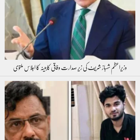
وزیراعظم شہباز شریف کی زیر صدارت وفاقی کابینہ کا اجلاس ملتوی