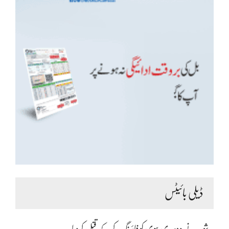
ڈیلی بائیٹس
شوہر نے دوسری بیوی کو فائرنگ کرکے قتل کردیا