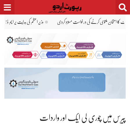
Ski
t
conten
حان ملتوی، اب 20 ستمبر کو ہوگا
کراچی میں پولیس مقابلہ کیس: ملزم شاہ زیب کی
پیرس میں چوری کی ایک اور واردات