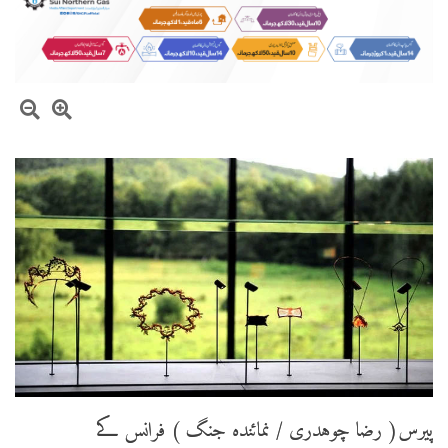
پیرس( رضا چوہدری / نمائندہ جنگ ) فرانس کے