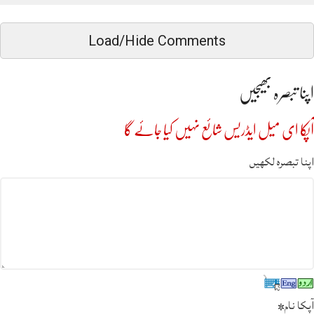
Load/Hide Comments
اپنا تبصرہ بھیجیں
آپکا ای میل ایڈریس شائع نہیں کیا جائے گا
اپنا تبصرہ لکھیں
آپکا نام
*