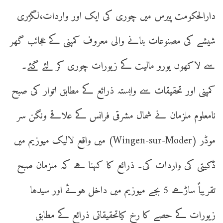
دارالحکومت پیرس میں چوری کی ایک اور واردات،لگژری
شیشے کی مصنوعات بنانے والی معروف کمپنی کے عجائب گھر
سے لاکھوں یورو مالیت کے زیورات چوری کر لئے گئے۔
کمپنی اور تحقیقات سے وابستہ ذرائع کے مطابق اتوار کی صبح
نامعلوم ملزمان نے شمال مشرقی فرانس کے علاقے ونگن سر
موڈر (Wingen-sur-Moder) میں واقع لالیک میوزیم میں
ڈکیتی کی واردات کی۔ ذرائع کا کہنا ہے کہ ملزمان صبح
تقریباً ساڑھے 5 بجے میوزیم میں داخل ہوئے اور سیدھا
زیورات کے حصے کا رخ کیاتحقیقاتی ذرائع کے مطابق