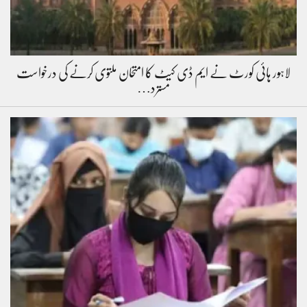
لاہور ہائی کورٹ نے ایم ڈی کیٹ کا امتحان ملتوی کرنے کی درخواست
مسترد…