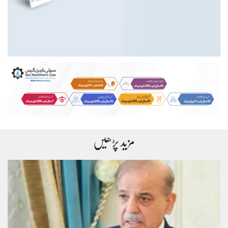
مزید پڑھیں