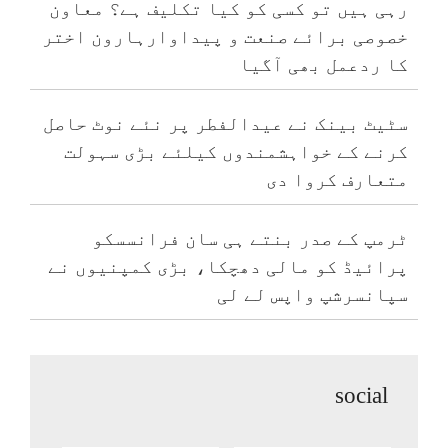
رہی ہیں تو کسی کو کیا تکلیف ہے؟ معاون
خصوصی برائے صنعت و پیداوارہارون اختر
کا ردعمل بھی آگیا
سٹیٹ بینک نے عیدالفطر پر نئے نوٹ حاصل
کرنے کے خواہشمندوں کیلئے بڑی سہولت
متعارف کروا دی
ٹرمپ کے صدر بنتے ہی سان فرانسسکو
پرائیڈ کو مالی دھچکا، بڑی کمپنیوں نے
سپانسرشپ واپس لے لی
social