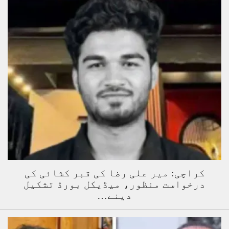
کراچی: میر علی رضا کی قبر کشائی کی
درخواست منظور، میڈیکل بورڈ تشکیل
دینے…