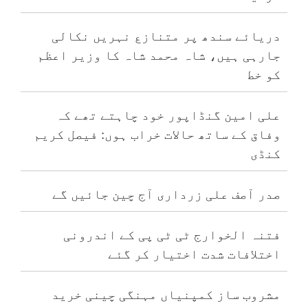
دریائے سندھ پر متنازع نہریں نکالی
جارہی ہیں، شاہ محمد شاہ کا وزیر اعظم
کو خط
علی امین گنڈاپور خود چاہتے تھے کہ
وفاق کے ساتھ حالات خراب ہوں: فیصل کریم
کنڈی
صدر آصف علی زرداری آج چین جائیں گے
فتنہ الخوارج ٹی ٹی پی کے اندرونی
اختلافات شدت اختیار کر گئے
مشروب ساز کمپنیاں مہنگی چینی خرید