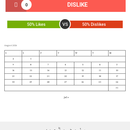
DISLIKE
0
VS
50% Likes
50% Dislikes
August 2026
S
S
F
T
W
T
M
2
1
9
8
7
6
5
4
3
16
15
14
13
12
11
10
23
22
21
20
19
18
17
30
29
28
27
26
25
24
31
« Jul
مزید پڑھیں