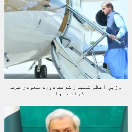
وزیرِ اعظم شہباز شریف دورۂ سعودی عرب
کیلئے روانہ