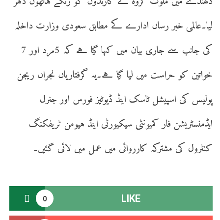
دھندے میں ملوث گروہ کے کارندوں کو رنگے ہاتھوں دھر
لیا۔عالمی خبر رساں ادارے کے مطابق سعودی وزارت داخلہ
کی جانب سے جاری بیان میں کہا گیا ہے کہ 5مرد اور 7
خواتین کو حراست میں لیا گیا ہے۔یہ گرفتاریاں نجراں ریجن
پولیس کی اسپیشل ٹاسک اینڈ ڈیوٹیز فورس اور جنرل
ایڈمنسٹریشن فار کمیونٹی سیکیورٹی اینڈ ہیومن ٹریفکنگ
کنٹرول کی مشترکہ کارروائی میں عمل میں لائی گئیں۔
LIKE
0