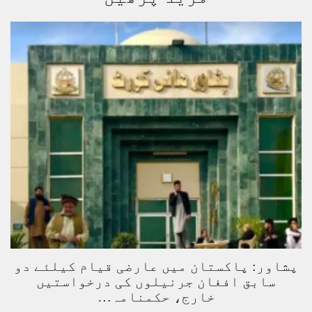
پشاور: پاکستان میں عارضی قیام کیلئے دو
سابق افغان جرنیلوں کی درخواستیں
خارج، حکمنامہ…