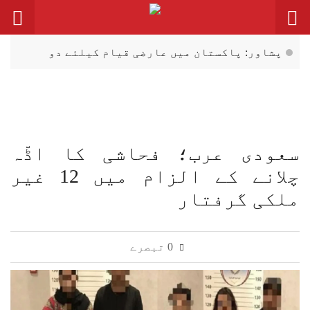
Ski
t
conten
پشاور: پاکستان میں عارضی قیام کیلئے دو
سابق افغان جرنیلوں کی درخواستیں خارج،
حکمنامہ جاری
کراچی میں نوجوان تاجر میر رضا کی لاش کا
پوسٹ مارٹم کل کیا جائے گا، پولیس سرجن
سعودی عرب؛ فحاشی کا اڈّہ
ڈاکٹر سمعیہ
چلانے کے الزام میں 12 غیر
کراچی: میر علی رضا کی قبر کشائی کی
ملکی گرفتار
درخواست منظور، میڈیکل بورڈ تشکیل دینے کا
حکم
0 تبصرے
پولیس نے میر رضا کی موت کا پورا کیس ٹریس
کرلیا ہے: آئی جی سندھ جاوید عالم
وزیرِ اعظم شہباز شریف دورۂ سعودی عرب