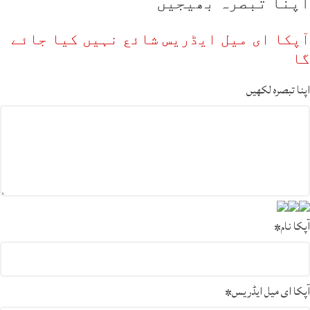
اپنا تبصرہ بھیجیں
آپکا ای میل ایڈریس شائع نہیں کیا جائے
گا
اپنا تبصرہ لکھیں
آپکا نام
*
آپکا ای میل ایڈریس
*