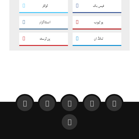
فیس بک
ٹوئٹر
یو ٹیوب
انسٹاگرام
لنکڈ ان
پن ٹرسٹ