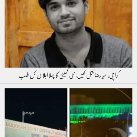
کراچی: میر رضا قتل کیس، نئی کمیٹی کا پہلا اجلاس کل طلب