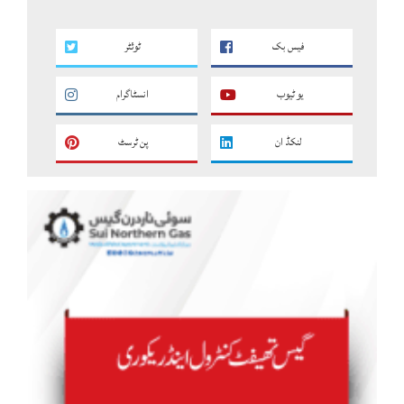
فیس بک
ٹوئٹر
یو ٹیوب
انسٹاگرام
لنکڈ ان
پن ٹرسٹ