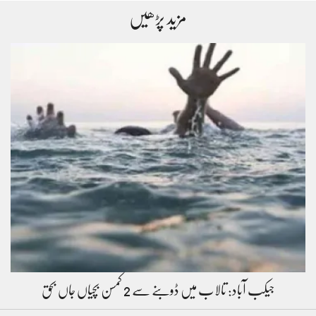
مزید پڑھیں
جیکب آباد: تالاب میں ڈوبنے سے 2 کمسن بچیاں جاں بحق