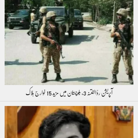
آپریشن ردُالفتنہ 3، بلوچستان میں مزید 15 خوارج ہلاک