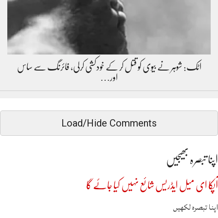
اٹک: شوہر نے بیوی کو قتل کر کے خودکشی کرلی، فائرنگ سے ساس
اور…
Load/Hide Comments
اپنا تبصرہ بھیجیں
آپکا ای میل ایڈریس شائع نہیں کیا جائے گا
اپنا تبصرہ لکھیں