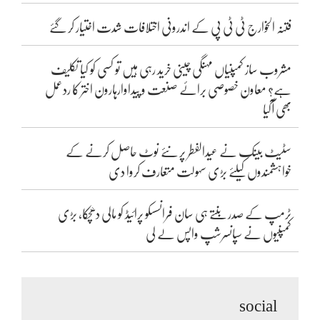
فتنہ الخوارج ٹی ٹی پی کے اندرونی اختلافات شدت اختیار کر گئے
مشروب ساز کمپنیاں مہنگی چینی خرید رہی ہیں تو کسی کو کیا تکلیف
ہے؟ معاون خصوصی برائے صنعت و پیداوارہارون اختر کا ردعمل
بھی آگیا
سٹیٹ بینک نے عیدالفطر پر نئے نوٹ حاصل کرنے کے
خواہشمندوں کیلئے بڑی سہولت متعارف کروا دی
ٹرمپ کے صدر بنتے ہی سان فرانسسکو پرائیڈ کو مالی دھچکا، بڑی
کمپنیوں نے سپانسرشپ واپس لے لی
social