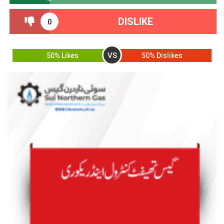
DISLIKE
0
VS
50% Likes
50% Dislikes