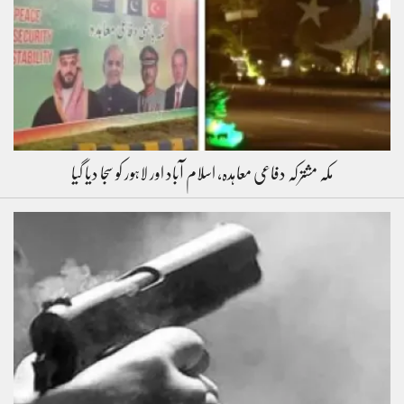
مکہ مشترکہ دفاعی معاہدہ، اسلام آباد اور لاہور کو سجا دیا گیا