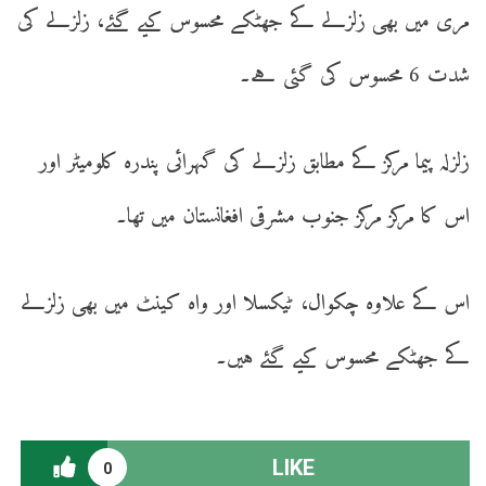
مری میں بھی زلزلے کے جھٹکے محسوس کیے گئے، زلزلے کی
شدت 6 محسوس کی گئی ہے۔
زلزلہ پیما مرکز کے مطابق زلزلے کی گہرائی پندرہ کلومیٹر اور
اس کا مرکز مرکز جنوب مشرقی افغانستان میں تھا۔
اس کے علاوہ چکوال، ٹیکسلا اور واہ کینٹ میں بھی زلزلے
کے جھٹکے محسوس کیے گئے ہیں۔
LIKE
0