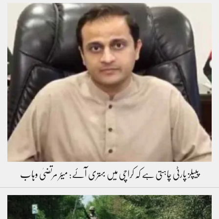
پیپلز پارٹی چاہتی ہے کہ کراچی میں بہتری آئے: میئر مرتضیٰ وہاب