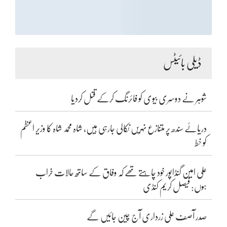
ڈیلی بائیٹس
شوہر نے دوسری بیوی کو فائرنگ کرکے قتل کردیا
دریائے سندھ پر متنازع نہریں نکالی جارہی ہیں، شاہ محمد شاہ کا وزیر اعظم
کو خط
علی امین گنڈاپور خود چاہتے تھے کہ وفاق کے ساتھ حالات خراب
ہوں: فیصل کریم کنڈی
صدر آصف علی زرداری آج چین جائیں گے