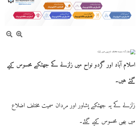
اسلام آباد اور گردو نواح میں زلزلے کے جھٹکے محسوس کیے
گئے ہیں۔
زلزلے کے یہ جھٹکے پشاور اور مردان سمیت مختلف اضلاع
میں بھی محسوس کیے گئے۔