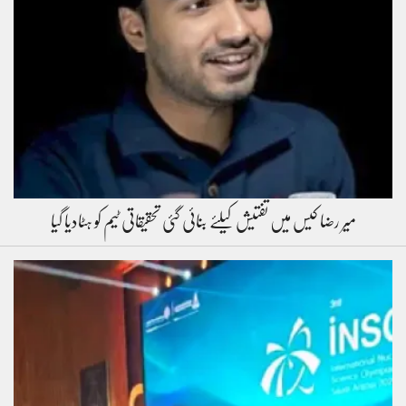
میر رضا کیس میں تفتیش کیلئے بنائی گئی تحقیقاتی ٹیم کو ہٹادیا گیا