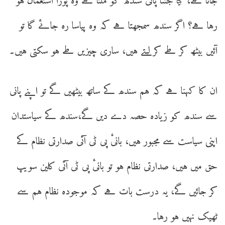
جاتا ہے، کیا جتنا پانی سندھ کو ملتا ہے وہ پورا استعمال ہو
رہا ہے؟ اگر سندھ سمجھتا ہے کہ وہ پیاسا رہ جائے گا تو
آئیں بیٹھ کر طے کر لیتے ہیں، ساری چیزیں طے ہو سکتی ہیں۔
ان کا کہنا ہے کہ ہم سندھ کے ساتھ بیٹھیں گے تو اپنے پانی
سے سندھ کو زیادہ حصہ دے دیں گے،سندھ کے سیاستدان
اپنی سیاست سے مجبور ہیں، بانیٔ پی ٹی آئی صدارتی نظام کے
حق میں ہیں، صدارتی نظام ہو تو بانیٔ پی ٹی آئی کلین سویپ
کر جائیں گے، یہ درست بات ہے کہ موجودہ نظام ہم سے
ٹھیک نہیں ہو رہا۔