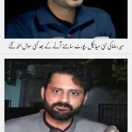
میر رضا کی نئی میڈیکل رپورٹ سامنے آنے کے بعد کئی سوال اٹھ گئے