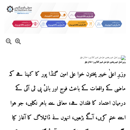
وزیرِ اعلیٰ خیبر پختون خوا علی امین گنڈا پور—فائل فوٹو
وزیرِ اعلیٰ خیبر پختون خوا علی امین گنڈا پور کا کہنا ہے کہ
ماضی کے واقعات کے باعث فوج اور بانیٔ پی ٹی آئی کے
درمیان اعتماد کا فقدان ہے، معافی سے باہر نکلیں، جو ہوا
اسے ختم کریں، آگے بڑھیں، انہوں نے ڈائیلاگ کا آغاز کیا