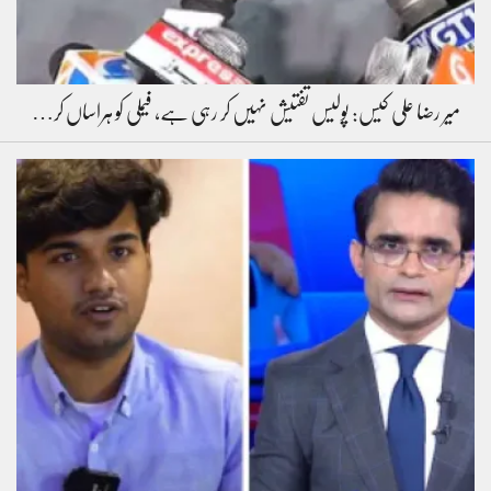
میر رضا علی کیس: پولیس تفتیش نہیں کر رہی ہے، فیملی کو ہراساں کر…