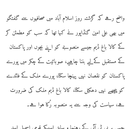
واضح رہے کہ گزشتہ روز اسلام آباد میں صحافیوں سے گفتگو
میں بھی علی امین گنڈاپور نے کہا تھا کہ سب کو مطمئن کر
کے کالا باغ ڈیم جیسے منصوبے کو اپنے بچوں اور پاکستان
کے مستقبل کےلیے بننا چاہیے، صوبائیت کے چکر میں پورے
پاکستان کو نقصان نہیں پہنچا سکتا، پورے ملک کے فائدے
کو پیچھے نہیں دھکیل سکتا، کالا باغ ڈیم ملک کی ضرورت
ہے، سیاست کی وجہ سے یہ منصوبہ رُکا ہوا ہے۔
جس پر پی ٹی آئی کے رہنما و سابق اسپیکر قومی اسمبلی اسد