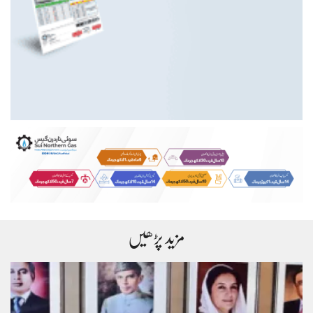
مزید پڑھیں