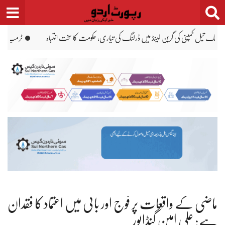
Ski
t
conten
یں 3 ارب ڈالر سرمایہ کاری کا اعلان
حسینہ واجد نے نئی دہلی میں پر
ماضی کے واقعات پر فوج اور بانی میں اعتماد کا فقدان
ہے: علی امین گنڈاپور