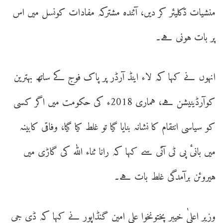
منشیات ڈکلیئر کر دیں، آئندہ مشترکہ مفادات کونسل میں اس
پر بات ہونی ہے۔
انہوں نے کہا کہ لاء اینڈ آرڈر پر پاک فوج کے ساتھ بہترین
کوآرڈینیشن ہے، ہماری 2018ء کی حکومت میں اگر کسی
کو سیاسی انتقام کا نشانہ بنایا گیا تو غلط کیا گیا، وفاقی کابینہ
میں بانیٔ پی ٹی آئی سے کہا کہ رانا ثناء اللّٰہ کی گاڑی میں
ہیروئن برآمدگی غلط بات ہے۔
وزیرِ اعلیٰ خیبر پختونخوا علی امین گنڈاپور نے کہا کہ ڈی جی