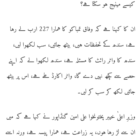
کیسے مینیج ہو سکتا ہے؟
ان کا کہنا ہے کہ وفاق تمباکو کا ہمارا 227 ارب لے رہا
ہے، سندھ کے تحفظات ہیں، بیٹھ جائیں، سب لکھوا لیں،
سندھ کا واٹر رائٹ کا مسئلہ ہے، سندھ لکھوا لے کہ اپنے
حصے سے کچھ نہیں دے گا، واٹر اکارڈ طے ہے، اس پر بیٹھ
جائیں لکھ کر سب کر لیں۔
وزیرِ اعلیٰ خیبر پختونخوا علی امین گنڈاپور نے کہا ہے کہ میں
ان سے لڑ رہا ہوں، یہ زراعت ہے، ہمارا پیسہ ہے، ورنہ اسے