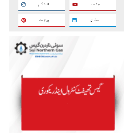
یو ٹیوب
انسٹاگرام
لنکڈ ان
پن ٹرسٹ