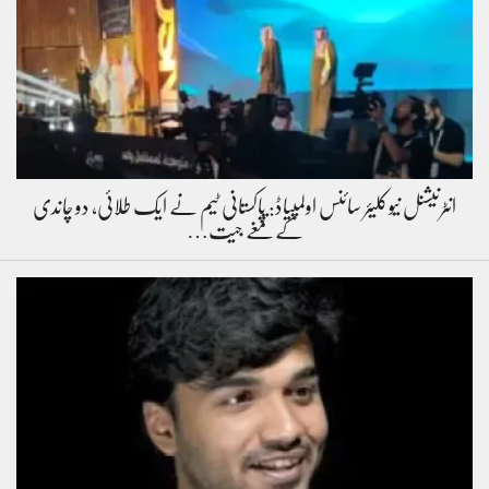
انٹرنیشنل نیوکلیئر سائنس اولمپیاڈ: پاکستانی ٹیم نے ایک طلائی، دو چاندی
کے تمغے جیت…