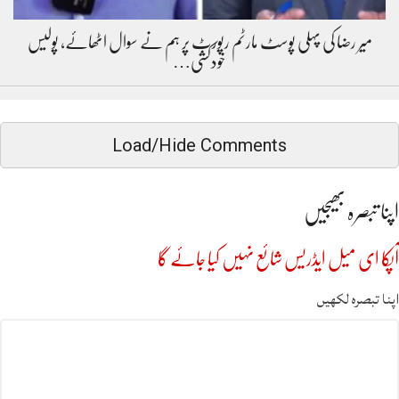
میر رضا کی پہلی پوسٹ مارٹم رپورٹ پر ہم نے سوال اٹھائے، پولیس
خودکشی…
Load/Hide Comments
اپنا تبصرہ بھیجیں
آپکا ای میل ایڈریس شائع نہیں کیا جائے گا
اپنا تبصرہ لکھیں