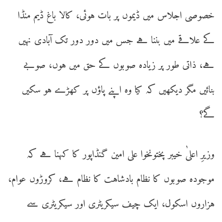
خصوصی اجلاس میں ڈیموں پر بات ہوئی، کالا باغ ڈیم منڈا
کے علاقے میں بننا ہے جس میں دور دور تک آبادی نہیں
ہے، ذاتی طور پر زیادہ صوبوں کے حق میں ہوں، صوبے
بنائیں مگر دیکھیں کہ کیا وہ اپنے پاؤں پر کھڑے ہو سکیں
گے؟
وزیرِ اعلیٰ خیبر پختونخوا علی امین گنڈاپور کا کہنا ہے کہ
موجودہ صوبوں کا نظام بادشاہت کا نظام ہے، کروڑوں عوام،
ہزاروں اسکول، ایک چیف سیکریٹری اور سیکریٹری سے