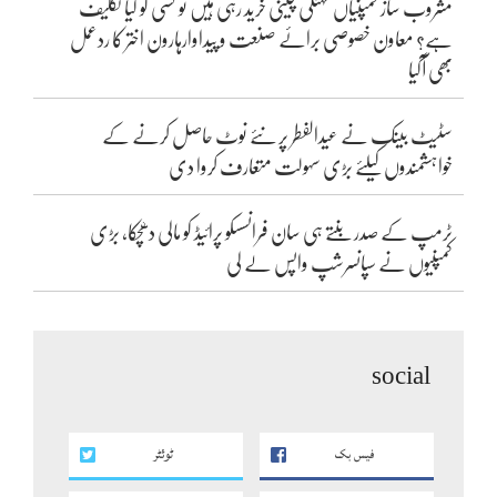
مشروب ساز کمپنیاں مہنگی چینی خرید رہی ہیں تو کسی کو کیا تکلیف
ہے؟ معاون خصوصی برائے صنعت و پیداوارہارون اختر کا ردعمل
بھی آگیا
سٹیٹ بینک نے عیدالفطر پر نئے نوٹ حاصل کرنے کے
خواہشمندوں کیلئے بڑی سہولت متعارف کروا دی
ٹرمپ کے صدر بنتے ہی سان فرانسسکو پرائیڈ کو مالی دھچکا، بڑی
کمپنیوں نے سپانسرشپ واپس لے لی
social
فیس بک
ٹوئٹر