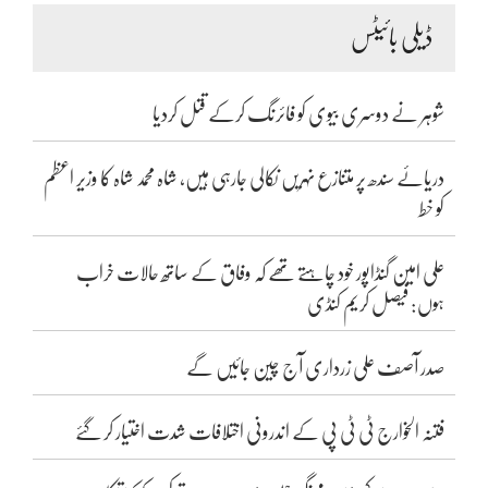
ڈیلی بائیٹس
شوہر نے دوسری بیوی کو فائرنگ کرکے قتل کردیا
دریائے سندھ پر متنازع نہریں نکالی جارہی ہیں، شاہ محمد شاہ کا وزیر اعظم
کو خط
علی امین گنڈاپور خود چاہتے تھے کہ وفاق کے ساتھ حالات خراب
ہوں: فیصل کریم کنڈی
صدر آصف علی زرداری آج چین جائیں گے
فتنہ الخوارج ٹی ٹی پی کے اندرونی اختلافات شدت اختیار کر گئے