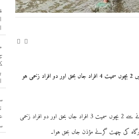
ف
ا
ا
م
چ
ک
ب
سکھر میں بارش کے دوران دو مختلف حادثات میں 2 بچوں سمیت 4 افراد جاں بحق اور دو افراد زخمی ہو
ا
س
ن
پولیس کے مطابق روہڑی میں گھر کی دیوار گرنے سے 2 بچوں سمیت 3 افراد جاں بحق اور دو افراد زخمی
خ
س
رگاہ کی چھت گرنے مؤذن جاں بحق ہوا۔