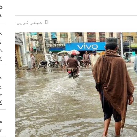
خیرپور کیمپس کے پرو وائس چانسلر مقرر
ش
ف
شیئر کریں
د
ن
ش
ک
ع
چ
ح
ک
ص
ج