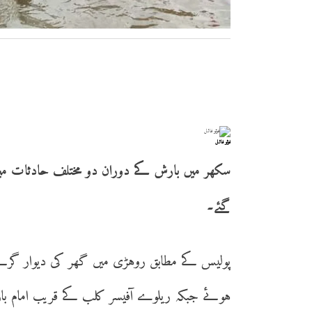
فوٹو فائل
گئے۔
ہوئے جبکہ ریلوے آفیسر کلب کے قریب امام با