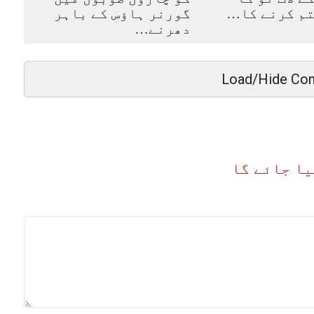
تم کرنے کا…
گورنر ہاؤس کے باہر
دھرنے…
Load/Hide Co
یا جائے گا