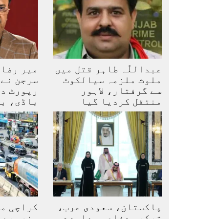
عبداللّٰہ طاہر قتل میں
میر رضا 
ملوث ملزمہ سیالکوٹ
سرجن نے 
سے گرفتار، لاہور
رپورٹ دی
منتقل کردیا گیا
باڈی، ب
پاکستان، سعودی عرب،
کراچی می
ترکیہ دفاعی معاہدے
منصوبے ک