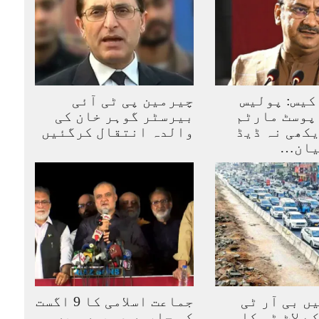
کیس: پولیس
چیرمین پی ٹی آئی
پوسٹ مارٹم
بیرسٹر گوہر خان کی
کھی نہ ڈیڈ
والدہ انتقال کرگئیں
یان…
ں بی آر ٹی
جماعت اسلامی کا 9 اگست
ے لاٹ ٹو کا
کو چاروں صوبوں میں