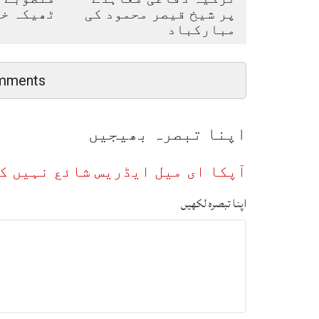
پر شیخ قیصر محمود کی
ٹھیکہ خ
مبارکباد
mments
اپنا تبصرہ بھیجیں
آپکا ای میل ایڈریس شائع نہیں ک
اپنا تبصرہ لکھیں