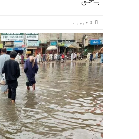
پروفیسر خانجی ہریجن مہران یونیورسٹی 
کراچی: 23 سال قبل ٹریفک حادثے میں شہری کی ہلاکت، ورثاء کو 1 کروڑ ہرجانہ ادا کرنے کا حکم
0 تبصرے