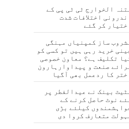
تنہ الخوارج ٹی ٹی پی کے
ندرونی اختلافات شدت
ختیار کر گئے
شروب ساز کمپنیاں مہنگی
ینی خرید رہی ہیں تو کسی کو
یا تکلیف ہے؟ معاون خصوصی
رائے صنعت و پیداوارہارون
ختر کا ردعمل بھی آگیا
ٹیٹ بینک نے عیدالفطر پر
ئے نوٹ حاصل کرنے کے
واہشمندوں کیلئے بڑی
ہولت متعارف کروا دی