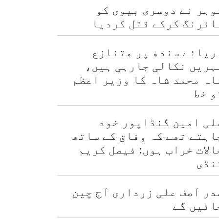
وہر نے دوسری بیوی کو
ائرنگ کرکے قتل کردیا
ریائے سندھ پر متنازع
ہریں نکالی جارہی ہیں،
اہ محمد شاہ کا وزیر اعظم
و خط
لی امین گنڈاپور خود
اہتے تھے کہ وفاق کے ساتھ
الات خراب ہوں: فیصل کریم
نڈی
در آصف علی زرداری آج چین
ائیں گے