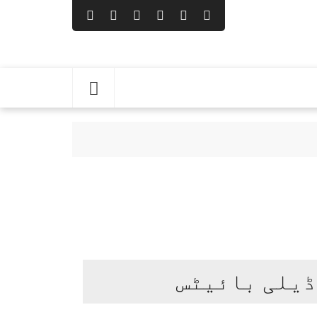
دھ
ڈیلی بائیٹس