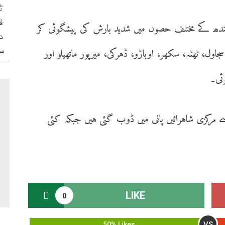
ٹ
ف
موسمیات نے 11 ستمبر تک سندھ کے مختلف حصوں میں شدید بارش کی پیشگوئی کر
د
س
، ٹھٹہ، سکھر، اوباڑو، ڈہرکی، میرپور ماتھیلو اور
ئی۔
 مرکزی شاہرائیں پانی میں ڈوب گئی ہیں جبکہ کئی
LIKE
0
VS
50% Likes