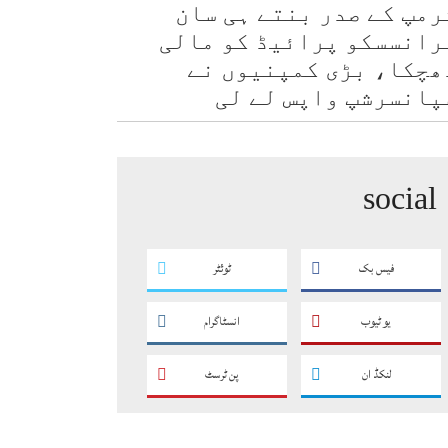
رمپ کے صدر بنتے ہی سان
رانسسکو پرائیڈ کو مالی
ھچکا، بڑی کمپنیوں نے
پانسرشپ واپس لے لی
social
فیس بک
ٹوئٹر
یو ٹیوب
انسٹاگرام
لنکڈ ان
پن ٹرسٹ