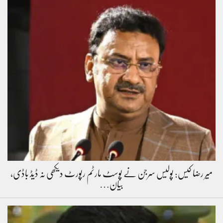
میر رضا کیس: پولیس سرجن نے پوسٹ مارٹم رپورٹ دیکھی نہ ڈیڈ باڈی،
بیان…