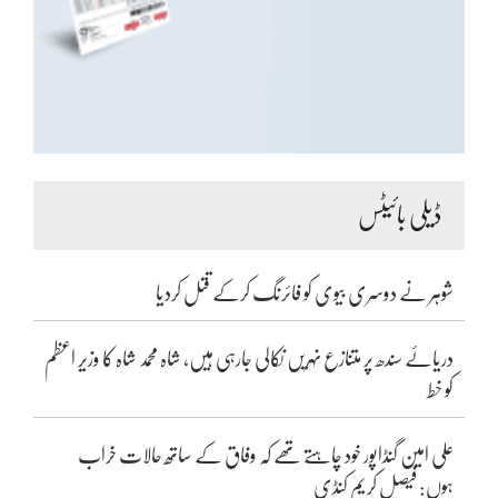
ڈیلی بائیٹس
شوہر نے دوسری بیوی کو فائرنگ کرکے قتل کردیا
دریائے سندھ پر متنازع نہریں نکالی جارہی ہیں، شاہ محمد شاہ کا وزیر اعظم
کو خط
علی امین گنڈاپور خود چاہتے تھے کہ وفاق کے ساتھ حالات خراب
ہوں: فیصل کریم کنڈی