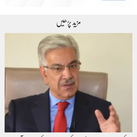
مزید پڑھیں