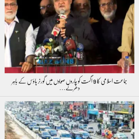
جماعت اسلامی کا 9 اگست کو چاروں صوبوں میں گورنر ہاؤس کے باہر
دھرنے…