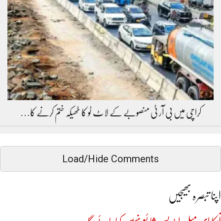
کراچی میں بی آر ٹی منصوبے کے لاٹ ٹو کا ٹھیکہ ختم کرنے کا…
Load/Hide Comments
اپنا تبصرہ بھیجیں