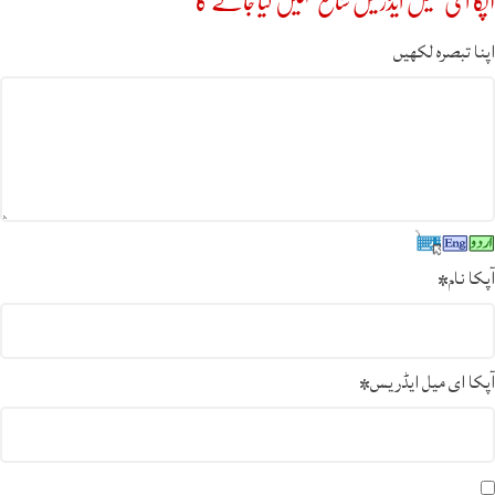
آپکا ای میل ایڈریس شائع نہیں کیا جائے گا
اپنا تبصرہ لکھیں
آپکا نام
*
آپکا ای میل ایڈریس
*