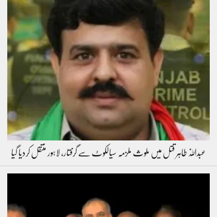
عبداللّٰہ طاہر قتل میں ملوث ملزمہ سیالکوٹ سے گرفتار، لاہور منتقل کردیا گیا