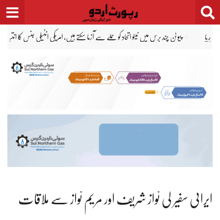
Ski
t
conten
مڈ ٹرم انتخابات سے قبل ٹرمپ کو بڑا دھچکا، ووٹر فہرستوں پر 21ویں عدالتی شکست
پاکس
ایرانی سفیر کی نواز شریف اور مریم نواز سے ملاقات