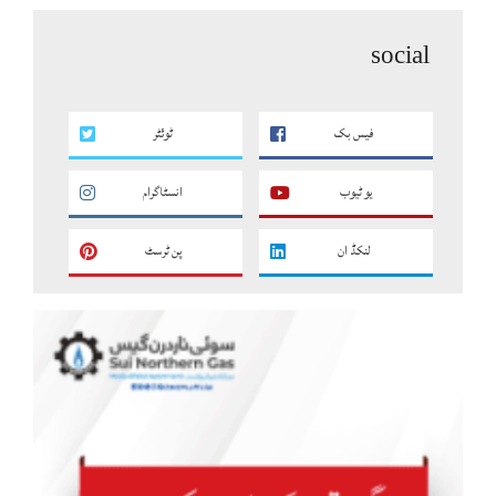
social
فیس بک
ٹوئٹر
یو ٹیوب
انسٹاگرام
لنکڈ ان
پن ٹرسٹ