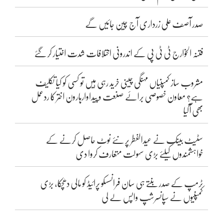
صدر آصف علی زرداری آج چین جائیں گے
فتنہ الخوارج ٹی ٹی پی کے اندرونی اختلافات شدت اختیار کر گئے
مشروب ساز کمپنیاں مہنگی چینی خرید رہی ہیں تو کسی کو کیا تکلیف
ہے؟ معاون خصوصی برائے صنعت و پیداوارہارون اختر کا ردعمل
بھی آگیا
سٹیٹ بینک نے عیدالفطر پر نئے نوٹ حاصل کرنے کے
خواہشمندوں کیلئے بڑی سہولت متعارف کروا دی
ٹرمپ کے صدر بنتے ہی سان فرانسسکو پرائیڈ کو مالی دھچکا، بڑی
کمپنیوں نے سپانسرشپ واپس لے لی