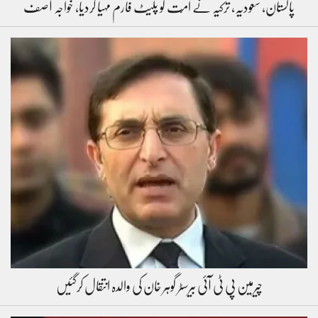
پاکستان، سعودیہ، ترکیہ نے امّت کو پلیٹ فارم مہیا کردیا، خواجہ آصف
چیرمین پی ٹی آئی بیرسٹر گوہر خان کی والدہ انتقال کرگئیں