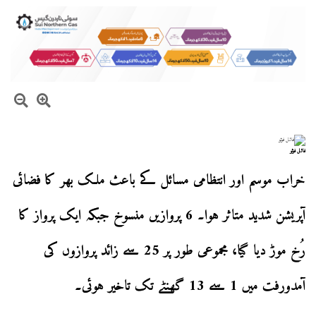
فائل فوٹو
خراب موسم اور انتظامی مسائل کے باعث ملک بھر کا فضائی
آپریشن شدید متاثر ہوا۔ 6 پروازیں منسوخ جبکہ ایک پرواز کا
رُخ موڑ دیا گیا، مجموعی طور پر 25 سے زائد پروازوں کی
آمدورفت میں 1 سے 13 گھنٹے تک تاخیر ہوئی۔