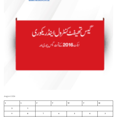
August 2026
S
S
F
T
W
T
M
2
1
9
8
7
6
5
4
3