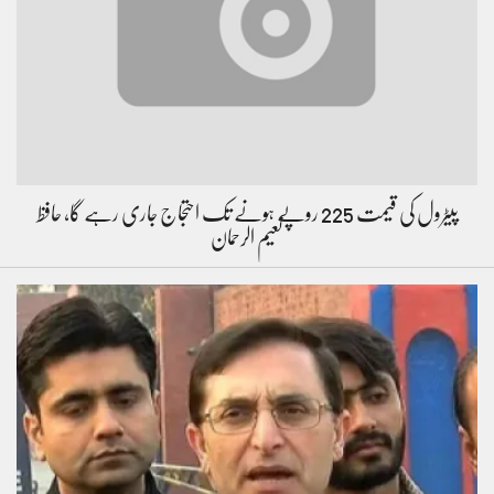
پیٹرول کی قیمت 225 روپے ہونے تک احتجاج جاری رہے گا، حافظ
نعیم الرحمان