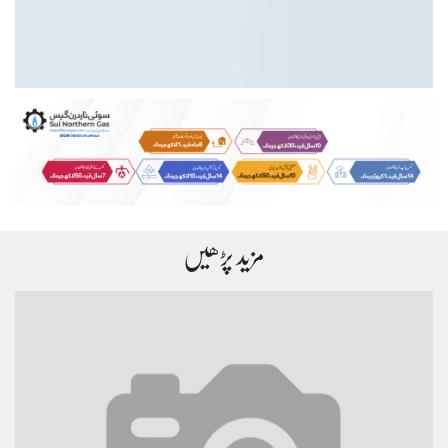
مزید پڑھیں