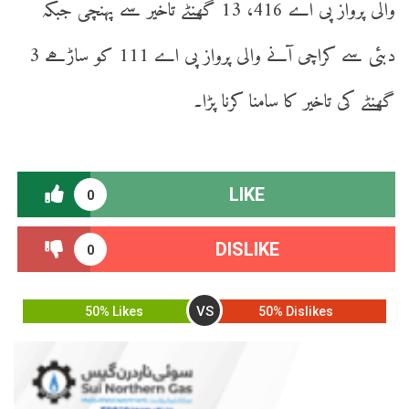
والی پرواز پی اے 416، 13 گھنٹے تاخیر سے پہنچی جبکہ
دبئی سے کراچی آنے والی پرواز پی اے 111 کو ساڑھے 3
گھنٹے کی تاخیر کا سامنا کرنا پڑا۔
LIKE
0
DISLIKE
0
VS
50% Likes
50% Dislikes