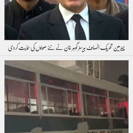
چیئرمین تحریک انصاف بیرسٹر گوہر خان نے نئے صوبوں کی حمایت کردی