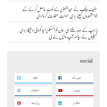
سٹیٹ بینک نے عیدالفطر پر نئے نوٹ حاصل کرنے کے
خواہشمندوں کیلئے بڑی سہولت متعارف کروا دی
ٹرمپ کے صدر بنتے ہی سان فرانسسکو پرائیڈ کو مالی دھچکا، بڑی
کمپنیوں نے سپانسرشپ واپس لے لی
social
فیس بک
ٹوئٹر
یو ٹیوب
انسٹاگرام
لنکڈ ان
پن ٹرسٹ