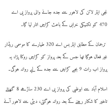
نجی ایئر لائن کی لاہور سے جدہ جانے والی پرواز پی اے
470 کو تکنیکی خرابی کے باعث کراچی اتار لیا گیا۔
ترجمان کے مطابق ایئر بس اے 320 طیارے کا موسمی ریڈار
غیر فعال ہوگیا تھا جس کے بعد پرواز کو کراچی روکنا پڑا، یہ
پرواز اب رات 9 بجے کراچی سے جدہ کے لیے روانہ ہوگی۔
اسلام آباد سے ابوظبی کی پرواز پی اے 230 ساڑھے 8 گھنٹے
تاخیر کا شکار رہنے کے بعد روانہ ہوگئی، دبئی سے لاہور آنے