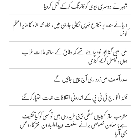
شوہر نے دوسری بیوی کو فائرنگ کرکے قتل کردیا
دریائے سندھ پر متنازع نہریں نکالی جارہی ہیں، شاہ محمد شاہ کا وزیر اعظم
کو خط
علی امین گنڈاپور خود چاہتے تھے کہ وفاق کے ساتھ حالات خراب
ہوں: فیصل کریم کنڈی
صدر آصف علی زرداری آج چین جائیں گے
فتنہ الخوارج ٹی ٹی پی کے اندرونی اختلافات شدت اختیار کر گئے
مشروب ساز کمپنیاں مہنگی چینی خرید رہی ہیں تو کسی کو کیا تکلیف
ہے؟ معاون خصوصی برائے صنعت و پیداوارہارون اختر کا ردعمل
بھی آگیا