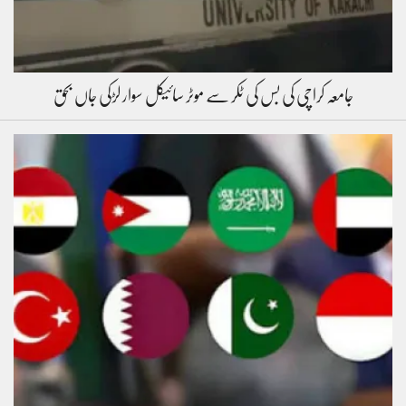
جامعہ کراچی کی بس کی ٹکر سے موٹر سائیکل سوار لڑکی جاں بحق