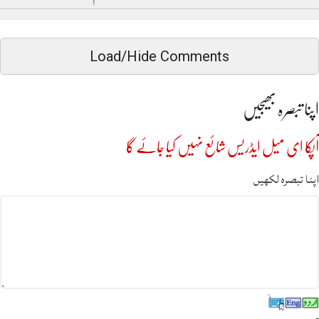
Load/Hide Comments
اپنا تبصرہ بھیجیں
آپکا ای میل ایڈریس شائع نہیں کیا جائے گا
اپنا تبصرہ لکھیں