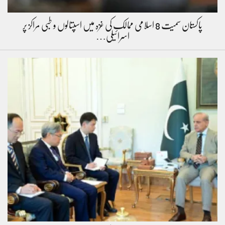
پاکستان سمیت 8 اسلامی ممالک کی غزہ میں اسپتالوں و طبی مراکز پر
اسرائیلی…