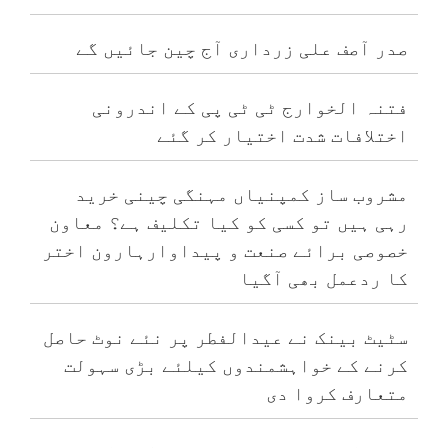
صدر آصف علی زرداری آج چین جائیں گے
فتنہ الخوارج ٹی ٹی پی کے اندرونی
اختلافات شدت اختیار کر گئے
مشروب ساز کمپنیاں مہنگی چینی خرید
رہی ہیں تو کسی کو کیا تکلیف ہے؟ معاون
خصوصی برائے صنعت و پیداوارہارون اختر
کا ردعمل بھی آگیا
سٹیٹ بینک نے عیدالفطر پر نئے نوٹ حاصل
کرنے کے خواہشمندوں کیلئے بڑی سہولت
متعارف کروا دی