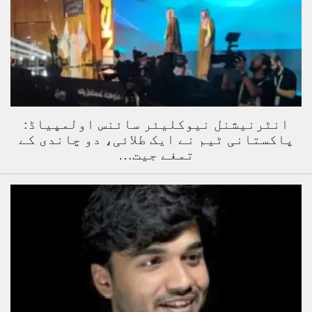
انٹرنیشنل نیوکلیئر سائنس اولمپیاڈ:
پاکستانی ٹیم نے ایک طلائی، دو چاندی کے
تمغے جیت…