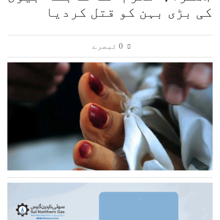
کی بڑی بہن کو قتل کردیا
0 تبصرے