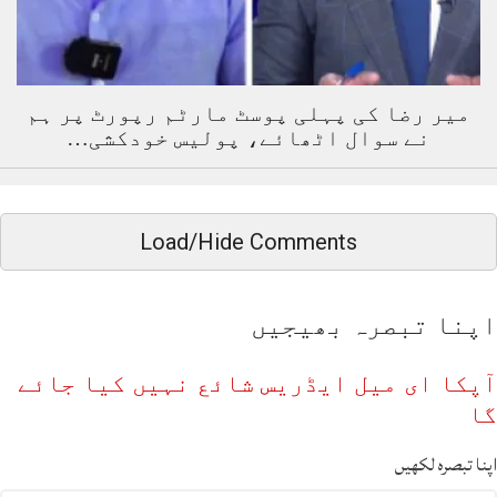
میر رضا کی پہلی پوسٹ مارٹم رپورٹ پر ہم
نے سوال اٹھائے، پولیس خودکشی…
Load/Hide Comments
اپنا تبصرہ بھیجیں
آپکا ای میل ایڈریس شائع نہیں کیا جائے
گا
اپنا تبصرہ لکھیں