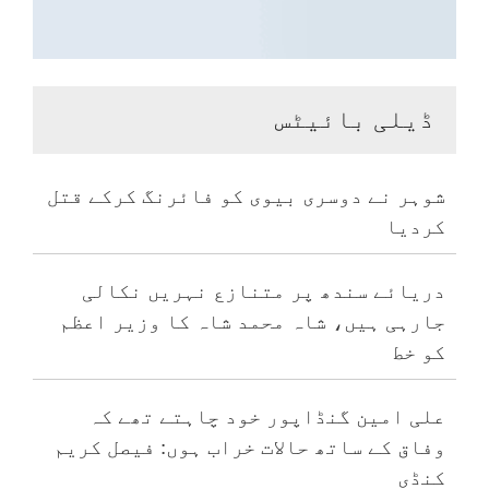
ڈیلی بائیٹس
شوہر نے دوسری بیوی کو فائرنگ کرکے قتل
کردیا
دریائے سندھ پر متنازع نہریں نکالی
جارہی ہیں، شاہ محمد شاہ کا وزیر اعظم
کو خط
علی امین گنڈاپور خود چاہتے تھے کہ
وفاق کے ساتھ حالات خراب ہوں: فیصل کریم
کنڈی