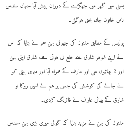
بستی میں گھر میں جھگڑے کے دوران پیش آیا جہاں سندس
نامی خاتون جاں بحق ہوگئی۔
پولیس کے مطابق مقتولہ کی چھوٹی بہن سحر نے بتایا کہ اس
نے اپنے شوہر شارق سے خلع لی ہوئی ہے، شارق اپنی بہن
اور 2 بھائیوں علی اور عارف کے ہمراہ آیا اور میری بیٹی کو
لے جانے کی کوشش کی جس پر ہم نے انہیں روکا تو
شارق کے بھائی عارف نے فائرنگ کردی۔
مقتولہ کی بہن نے مزید بتایا کہ گولی میری بڑی بہن سندس