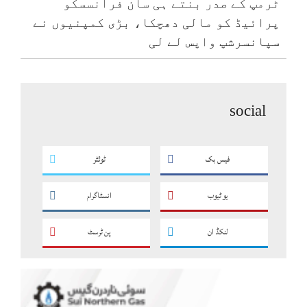
ٹرمپ کے صدر بنتے ہی سان فرانسسکو
پرائیڈ کو مالی دھچکا، بڑی کمپنیوں نے
سپانسرشپ واپس لے لی
social
فیس بک
ٹوئٹر
یو ٹیوب
انسٹاگرام
لنکڈ ان
پن ٹرسٹ