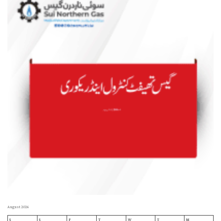
August 2026
S
S
F
T
W
T
M