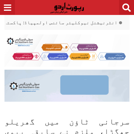
Ski
t
conten
ٹیم نے ایک طلائی، دو چاندی کے تمغے جیت لیے
میر
سرجانی ٹاؤن میں گھریلو
جھگڑا، ملزم نے سابقہ بیوی