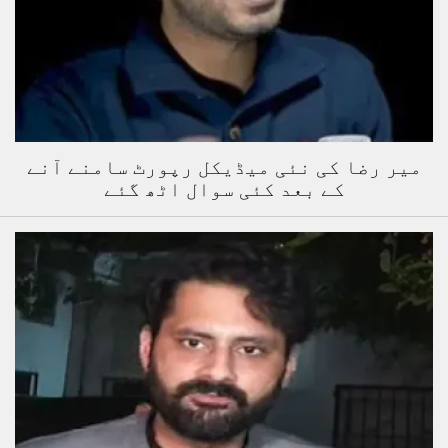
میر رضا کی نئی میڈیکل رپورٹ سامنے آنے
کے بعد کئی سوال اٹھ گئے