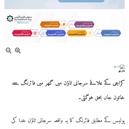
فائل فوٹو
کراچی کے علاقے سرجانی ٹاؤن میں گھر میں فائرنگ سے
خاتون جاں بحق ہوگئی۔
پولیس کے مطابق فائرنگ کا یہ واقعہ سرجانی ٹاؤن خدا کی