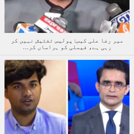
میر رضا علی کیس: پولیس تفتیش نہیں کر
رہی ہے، فیملی کو ہراساں کر…