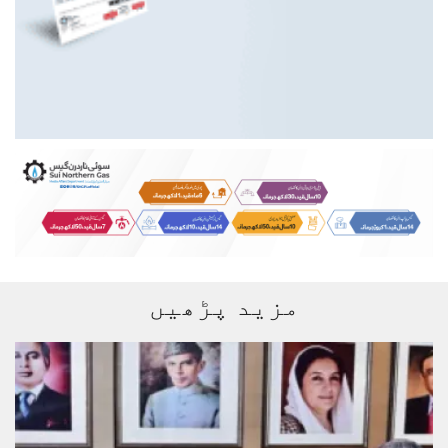
مزید پڑھیں