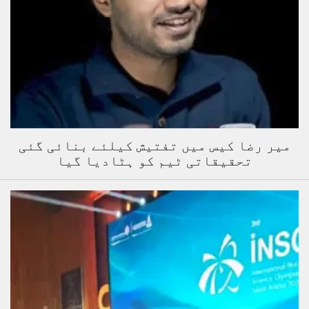
میر رضا کیس میں تفتیش کیلئے بنائی گئی
تحقیقاتی ٹیم کو ہٹادیا گیا