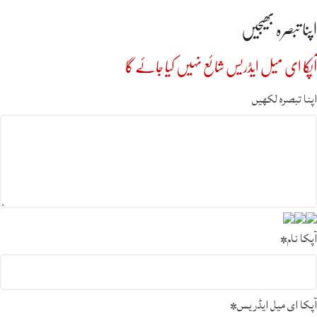
اپنا تبصرہ بھیجیں
آپکا ای میل ایڈریس شائع نہیں کیا جائے گا
اپنا تبصرہ لکھیں
آپکا نام
*
آپکا ای میل ایڈریس
*