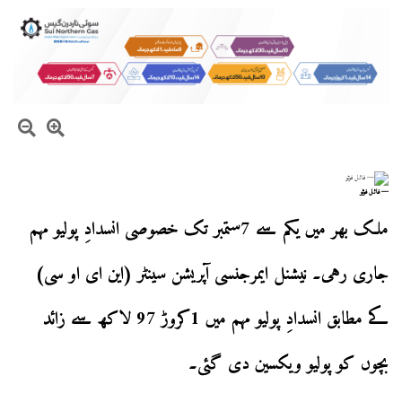
— فائل فوٹو
ملک بھر میں یکم سے 7ستمبر تک خصوصی انسدادِ پولیو مہم
جاری رہی۔
نیشنل ایمرجنسی آپریشن سینٹر (این ای او سی)
کے مطابق انسدادِ پولیو مہم میں 1کروڑ 97 لاکھ سے زائد
بچوں کو پولیو ویکسین دی گئی۔