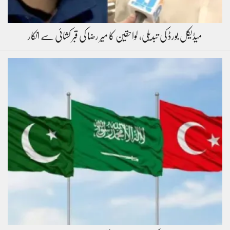
میڈیکل بورڈ کی تبدیلی، لواحقین کا میر رضا کی قبر کشائی سے انکار