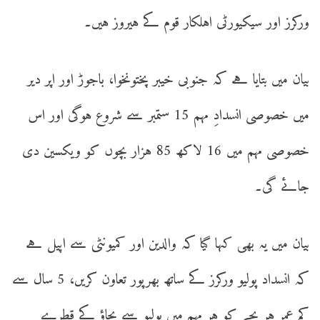
ورکرز اور سیکیورٹی اہلکار قوم کے ہیروز ہیں۔
بیان میں بتایا ہے کہ جنوبی خیبر پختونخوا، باجوڑ اور اپر دیر
میں خصوصی انسدادِ مہم 15 ستمبر سے شروع ہوگی اور اس
خصوصی مہم میں 16 لاکھ 85 ہزار بچوں کو ویکسین دی
جائے گی۔
بیان میں یہ بھی کہا گیا کہ والدین اور کمیونٹی سے اپیل ہے
کہ انسداد پولیو ورکرز کے ساتھ بھرپور تعاون کریں، 5 سال سے
کم عمر ہر بچے کو ہر مہم میں پولیو سے بچاؤ کے قطرے