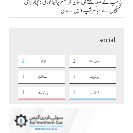
ٹرمپ کے صدر بنتے ہی سان فرانسسکو پرائیڈ کو مالی دھچکا، بڑی
کمپنیوں نے سپانسرشپ واپس لے لی
social
فیس بک
ٹوئٹر
یو ٹیوب
انسٹاگرام
لنکڈ ان
پن ٹرسٹ