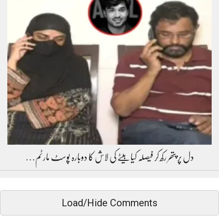
دل پر پتھر رکھ کر فیصلہ کیا بیٹے کی لاش کا دوبارہ پوسٹ مارٹم…
Load/Hide Comments