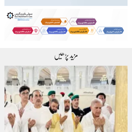
مزید پڑھیں