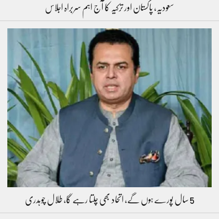
سعودیہ، پاکستان اور ترکیہ کا آج اہم سربراہ اجلاس
5 سال پورے ہوں گے، اتحاد بھی چلتا رہے گا، طلال چوہدری