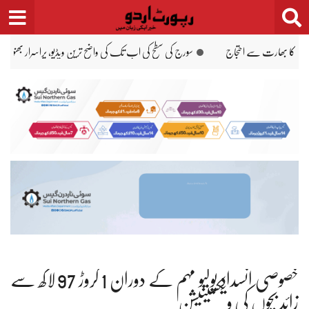
Ski
t
conten
ر بھنور نما ساختیں ریکارڈ
وزیراعظم، نائب وزیراعظم، فیلڈ مارشل کی عمرہ کی ادائیگی
خصوصی انسدادِ پولیو مہم کے دوران 1 کروڑ 97 لاکھ سے
زائد بچوں کی ویکسینیشن