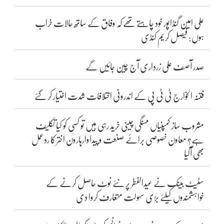
علی امین گنڈاپور خود چاہتے تھے کہ وفاق کے ساتھ حالات خراب
ہوں: فیصل کریم کنڈی
صدر آصف علی زرداری آج چین جائیں گے
فتنہ الخوارج ٹی ٹی پی کے اندرونی اختلافات شدت اختیار کر گئے
مشروب ساز کمپنیاں مہنگی چینی خرید رہی ہیں تو کسی کو کیا تکلیف
ہے؟ معاون خصوصی برائے صنعت و پیداوارہارون اختر کا ردعمل
بھی آگیا
سٹیٹ بینک نے عیدالفطر پر نئے نوٹ حاصل کرنے کے
خواہشمندوں کیلئے بڑی سہولت متعارف کروا دی