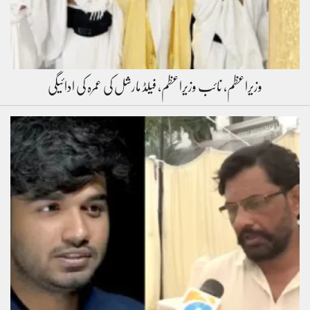
وزیراعظم، نائب وزیراعظم، فیلڈ مارشل کی عمرہ کی ادائیگی