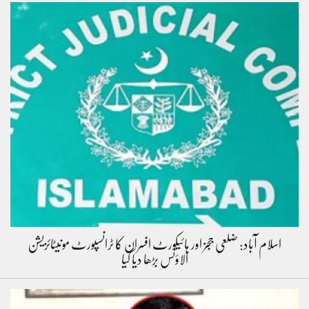
اسلام آباد: ضلعی ججز اور ہائیکورٹ افسران کا ٹرانسپورٹ مونیٹائزیشن
الاؤنس بڑھا دیا گیا