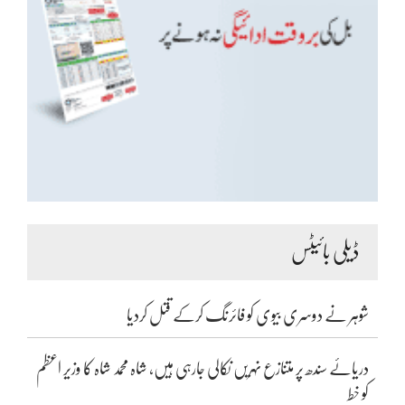
ڈیلی بائیٹس
شوہر نے دوسری بیوی کو فائرنگ کرکے قتل کردیا
دریائے سندھ پر متنازع نہریں نکالی جارہی ہیں، شاہ محمد شاہ کا وزیر اعظم
کو خط