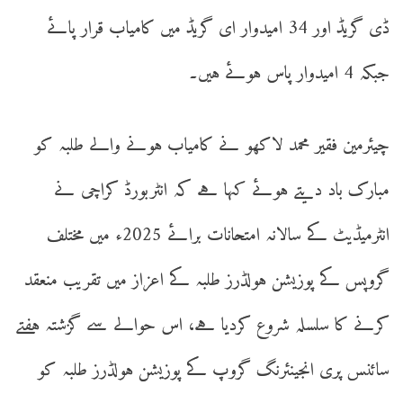
ڈی گریڈ اور 34 امیدوار ای گریڈ میں کامیاب قرار پائے
جبکہ 4 امیدوار پاس ہوئے ہیں۔
چیئرمین فقیر محمد لاکھو نے کامیاب ہونے والے طلبہ کو
مبارک باد دیتے ہوئے کہا ہے کہ انٹربورڈ کراچی نے
انٹرمیڈیٹ کے سالانہ امتحانات برائے 2025ء میں مختلف
گروپس کے پوزیشن ہولڈرز طلبہ کے اعزاز میں تقریب منعقد
کرنے کا سلسلہ شروع کردیا ہے، اس حوالے سے گزشتہ ہفتے
سائنس پری انجینئرنگ گروپ کے پوزیشن ہولڈرز طلبہ کو