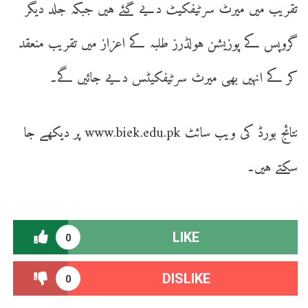
تقریب میں میرٹ سرٹیفکیٹ دیے گئے ہیں جبکہ جلد دیگر
گروپس کے پوزیشن ہولڈرز طلبہ کے اعزاز میں تقریب منعقد
کر کے انہیں بھی میرٹ سرٹیفکیٹس دیے جائیں گے۔
نتائج بورڈ کی ویب سائٹ www.biek.edu.pk پر دیکھے جا
سکتے ہیں۔
LIKE
0
DISLIKE
0