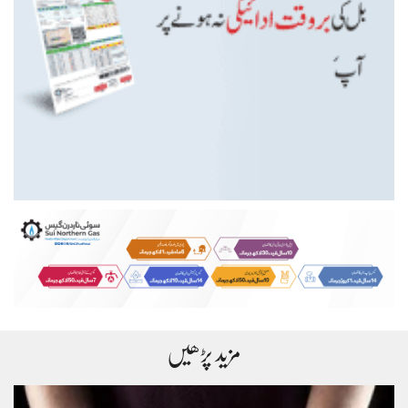
مزید پڑھیں