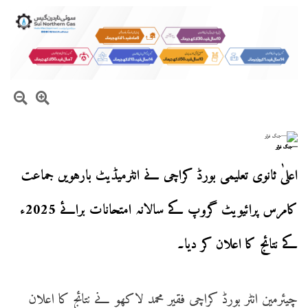
—جنگ فوٹو
اعلیٰ ثانوی تعلیمی بورڈ کراچی نے انٹرمیڈیٹ بارہویں جماعت
کامرس پرائیویٹ گروپ کے سالانہ امتحانات برائے 2025ء
کے نتائج کا اعلان کر دیا۔
چیئرمین انٹر بورڈ کراچی فقیر محمد لاکھو نے نتائج کا اعلان