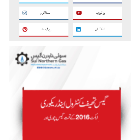
یو ٹیوب
انسٹاگرام
لنکڈ ان
پن ٹرسٹ