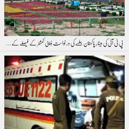
پی ٹی آئی کی مینارِ پاکستان جلسے کی درخواست ڈپٹی کمشنر کے فیصلے کے…