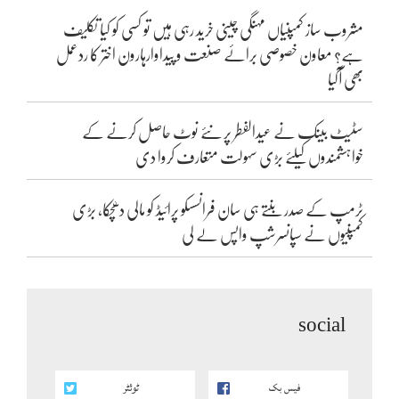
مشروب ساز کمپنیاں مہنگی چینی خرید رہی ہیں تو کسی کو کیا تکلیف
ہے؟ معاون خصوصی برائے صنعت و پیداوارہارون اختر کا ردعمل
بھی آگیا
سٹیٹ بینک نے عیدالفطر پر نئے نوٹ حاصل کرنے کے
خواہشمندوں کیلئے بڑی سہولت متعارف کروا دی
ٹرمپ کے صدر بنتے ہی سان فرانسسکو پرائیڈ کو مالی دھچکا، بڑی
کمپنیوں نے سپانسرشپ واپس لے لی
social
فیس بک
ٹوئٹر