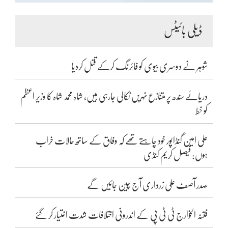
ڈیلی بائیٹس
شوہر نے دوسری بیوی کو فائرنگ کرکے قتل کردیا
دریائے سندھ پر متنازع نہریں نکالی جارہی ہیں، شاہ محمد شاہ کا وزیر اعظم
کو خط
علی امین گنڈاپور خود چاہتے تھے کہ وفاق کے ساتھ حالات خراب
ہوں: فیصل کریم کنڈی
صدر آصف علی زرداری آج چین جائیں گے
فتنہ الخوارج ٹی ٹی پی کے اندرونی اختلافات شدت اختیار کر گئے