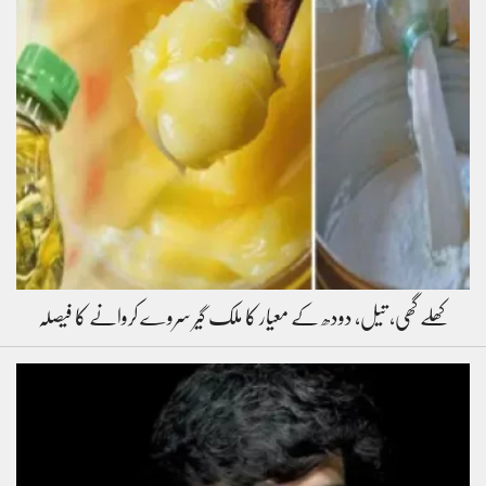
کھلے گھی، تیل، دودھ کے معیار کا ملک گیر سروے کروانے کا فیصلہ