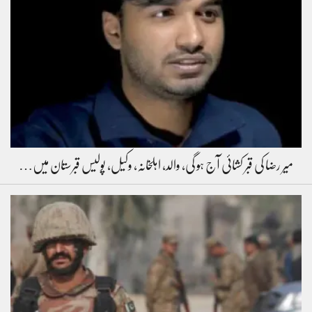
میر رضا کی قبر کشائی آج ہو گی، والد، اہلخانہ، وکیل، پولیس قبرستان میں…