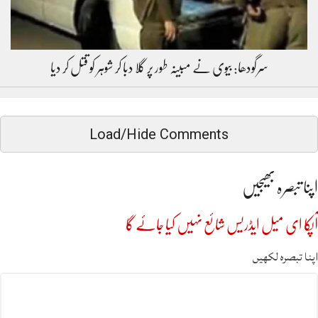
سرگودھا: بیوی نے مبینہ طور پر گلا دبا کر شوہر کو قتل کر دیا
Load/Hide Comments
اپنا تبصرہ بھیجیں
آپکا ای میل ایڈریس شائع نہیں کیا جائے گا
اپنا تبصرہ لکھیں