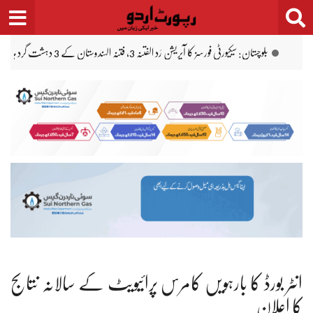
Ski
t
conten
پی ٹی آئی کی مینارِ پاکستان جلسے کی درخواست ڈپٹی کمشنر کے فیصلے کے باعث خارج کی گئی: تحری
انٹر بورڈ کا بارہویں کامرس پرائیویٹ کے سالانہ نتائج
کا اعلان