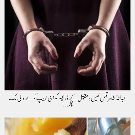
عبداللّٰہ طاہر قتل کیس: مقتول کے ڈرائیور کو ہنی ٹریپ کرنے والی ٹک
ٹاکر…