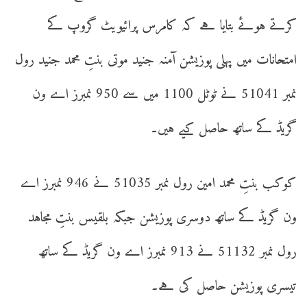
کرتے ہوئے بتایا ہے کہ کامرس پرائیویٹ گروپ کے
امتحانات میں پہلی پوزیشن آمنہ جنید موتی بنتِ محمد جنید رول
نمبر 51041 نے ٹوٹل 1100 میں سے 950 نمبرز اے ون
گریڈ کے ساتھ حاصل کیے ہیں۔
کوکب بنتِ محمد امین رول نمبر 51035 نے 946 نمبرز اے
ون گریڈ کے ساتھ دوسری پوزیشن جبکہ بلقیس بنتِ مجاہد
رول نمبر 51132 نے 913 نمبرز اے ون گریڈ کے ساتھ
تیسری پوزیشن حاصل کی ہے۔