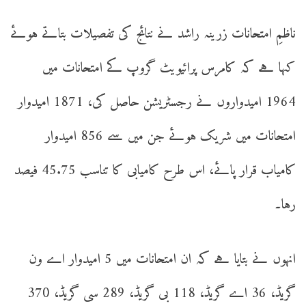
ناظمِ امتحانات زرینہ راشد نے نتائج کی تفصیلات بتاتے ہوئے
کہا ہے کہ کامرس پرائیویٹ گروپ کے امتحانات میں
1964 امیدواروں نے رجسٹریشن حاصل کی، 1871 امیدوار
امتحانات میں شریک ہوئے جن میں سے 856 امیدوار
کامیاب قرار پائے، اس طرح کامیابی کا تناسب 45.75 فیصد
رہا۔
انہوں نے بتایا ہے کہ ان امتحانات میں 5 امیدوار اے ون
گریڈ، 36 اے گریڈ، 118 بی گریڈ، 289 سی گریڈ، 370