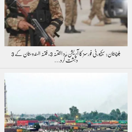
بلوچستان: سیکیورٹی فورسز کا آپریشن رَد الفتنہ 3، فتنہ الہندوستان کے 3
دہشت گرد…