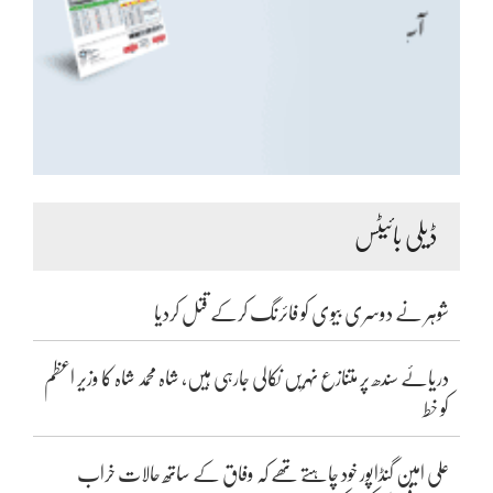
ڈیلی بائیٹس
شوہر نے دوسری بیوی کو فائرنگ کرکے قتل کردیا
دریائے سندھ پر متنازع نہریں نکالی جارہی ہیں، شاہ محمد شاہ کا وزیر اعظم
کو خط
علی امین گنڈاپور خود چاہتے تھے کہ وفاق کے ساتھ حالات خراب