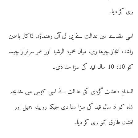
بری کر دیا۔
اسی مقدمے میں عدالت نے پی ٹی آئی رہنماؤں ڈاکٹر یاسمین
راشد، اعجاز چوہدری، میاں محمود الرشید اور عمر سرفراز چیمہ
کو 10، 10 سال قید کی سزا سنا دی۔
انسدادِ دہشت گردی کی عدالت نے اسی کیس میں خدیجہ
شاہ کو 5 سال قید کی سزا سنا دی جبکہ روبینہ جمیل اور
افشاں طارق کو بری کر دیا۔