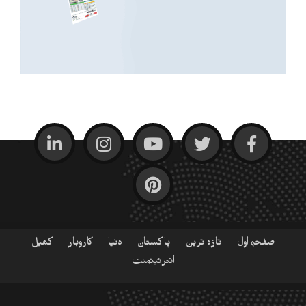
صفحہ اول
تازہ ترین
پاکستان
دنیا
کاروبار
کھیل
انٹرٹینمنٹ