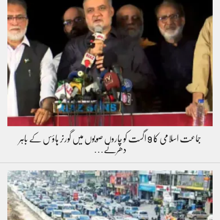
جماعت اسلامی کا 9 اگست کو چاروں صوبوں میں گورنر ہاؤس کے باہر
دھرنے…