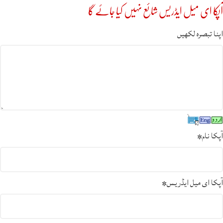
آپکا ای میل ایڈریس شائع نہیں کیا جائے گا
اپنا تبصرہ لکھیں
آپکا نام
*
آپکا ای میل ایڈریس
*