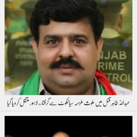
عبداللّٰہ طاہر قتل میں ملوث ملزمہ سیالکوٹ سے گرفتار، لاہور منتقل کردیا گیا