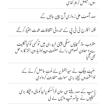
ہوں: فیصل کریم کنڈی
صدر آصف علی زرداری آج چین جائیں گے
فتنہ الخوارج ٹی ٹی پی کے اندرونی اختلافات شدت اختیار کر گئے
مشروب ساز کمپنیاں مہنگی چینی خرید رہی ہیں تو کسی کو کیا تکلیف
ہے؟ معاون خصوصی برائے صنعت و پیداوارہارون اختر کا ردعمل
بھی آگیا
سٹیٹ بینک نے عیدالفطر پر نئے نوٹ حاصل کرنے کے
خواہشمندوں کیلئے بڑی سہولت متعارف کروا دی
ٹرمپ کے صدر بنتے ہی سان فرانسسکو پرائیڈ کو مالی دھچکا، بڑی
کمپنیوں نے سپانسرشپ واپس لے لی