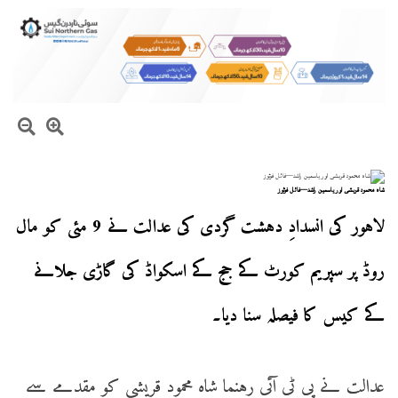
شاہ محمود قریشی اور یاسمین راشد—فائل فوٹوز
لاہور کی انسدادِ دہشت گردی کی عدالت نے 9 مئی کو مال
روڈ پر سپریم کورٹ کے جج کے اسکواڈ کی گاڑی جلانے
کے کیس کا فیصلہ سنا دیا۔
عدالت نے پی ٹی آئی رہنما شاہ محمود قریشی کو مقدمے سے