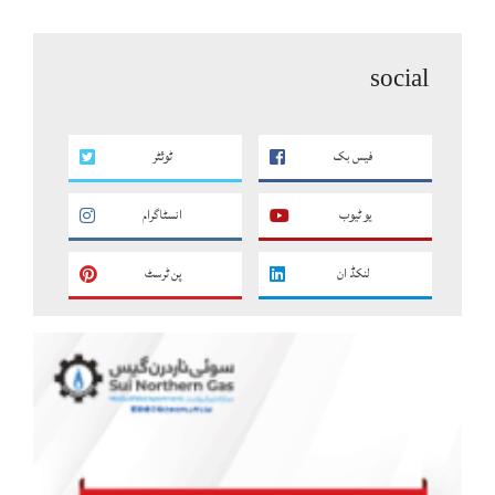
social
فیس بک
ٹوئٹر
یو ٹیوب
انسٹاگرام
لنکڈ ان
پن ٹرسٹ