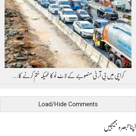
کراچی میں بی آر ٹی منصوبے کے لاٹ ٹو کا ٹھیکہ ختم کرنے کا…
Load/Hide Comments
اپنا تبصرہ بھیجیں