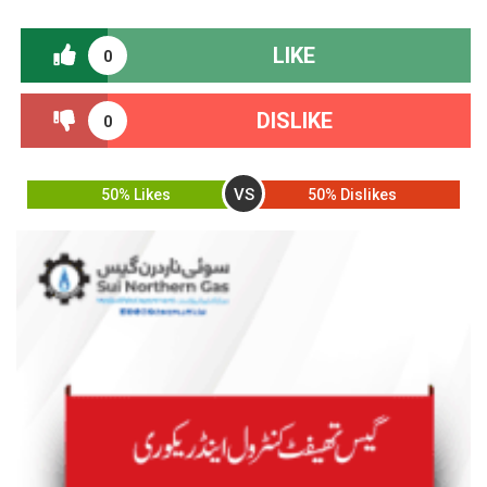
LIKE
0
DISLIKE
0
VS
50% Likes
50% Dislikes