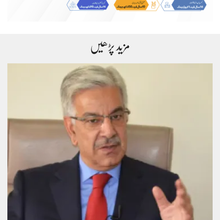
مزید پڑھیں