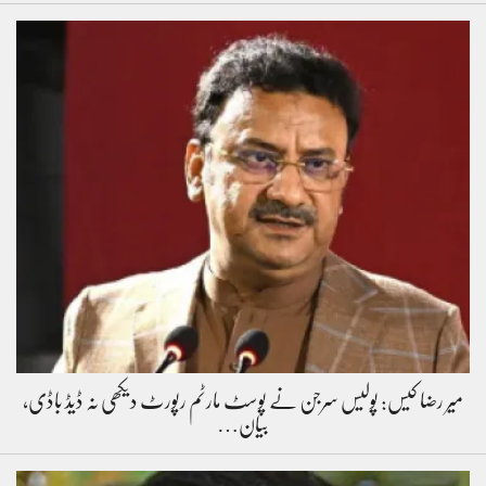
میر رضا کیس: پولیس سرجن نے پوسٹ مارٹم رپورٹ دیکھی نہ ڈیڈ باڈی،
بیان…