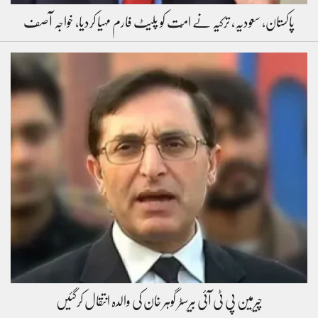
پاکستان، سعودیہ، ترکیہ نے امّت کو پلیٹ فارم مہیا کردیا، خواجہ آصف
چیرمین پی ٹی آئی بیرسٹر گوہر خان کی والدہ انتقال کرگئیں