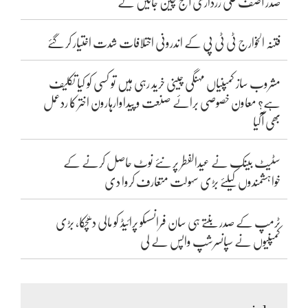
صدر آصف علی زرداری آج چین جائیں گے
فتنہ الخوارج ٹی ٹی پی کے اندرونی اختلافات شدت اختیار کر گئے
مشروب ساز کمپنیاں مہنگی چینی خرید رہی ہیں تو کسی کو کیا تکلیف
ہے؟ معاون خصوصی برائے صنعت و پیداوارہارون اختر کا ردعمل
بھی آگیا
سٹیٹ بینک نے عیدالفطر پر نئے نوٹ حاصل کرنے کے
خواہشمندوں کیلئے بڑی سہولت متعارف کروا دی
ٹرمپ کے صدر بنتے ہی سان فرانسسکو پرائیڈ کو مالی دھچکا، بڑی
کمپنیوں نے سپانسرشپ واپس لے لی