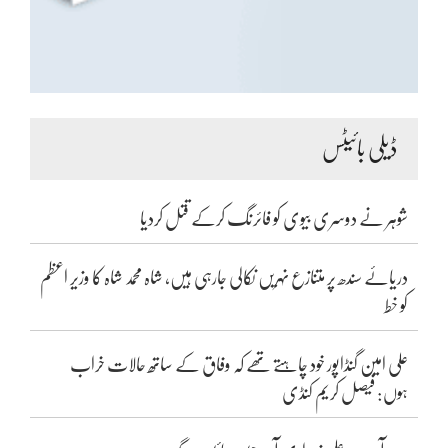
ڈیلی بائیٹس
شوہر نے دوسری بیوی کو فائرنگ کرکے قتل کردیا
دریائے سندھ پر متنازع نہریں نکالی جارہی ہیں، شاہ محمد شاہ کا وزیر اعظم
کو خط
علی امین گنڈاپور خود چاہتے تھے کہ وفاق کے ساتھ حالات خراب
ہوں: فیصل کریم کنڈی