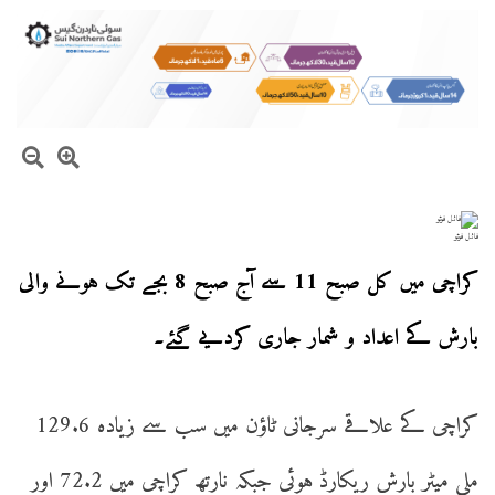
فائل فوٹو
کراچی میں کل صبح 11 سے آج صبح 8 بجے تک ہونے والی
بارش کے اعداد و شمار جاری کردیے گئے۔
کراچی کے علاقے سرجانی ٹاؤن میں سب سے زیادہ 129.6
ملی میٹر بارش ریکارڈ ہوئی جبکہ نارتھ کراچی میں 72.2 اور