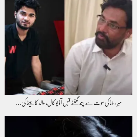
میر رضا کی موت سے چند گھنٹے قبل آڈیو کال، والد کا بیٹے کی…