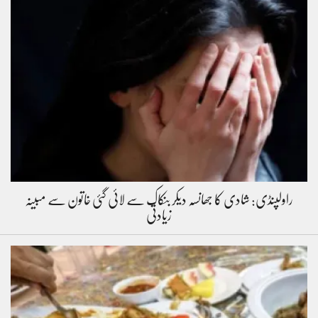
راولپنڈی: شادی کا جھانسہ دیکر بنکاک سے لائی گئی خاتون سے مبینہ
زیادتی