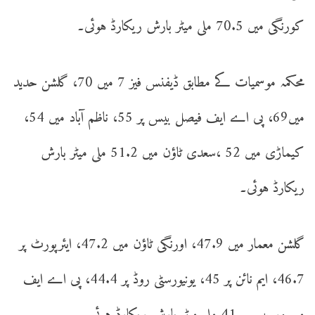
کورنگی میں 70.5 ملی میٹر بارش ریکارڈ ہوئی۔
محکمہ موسمیات کے مطابق ڈیفنس فیز 7 میں 70، گلشن حدید
میں69، پی اے ایف فیصل بیس پر 55، ناظم آباد میں 54،
کیماڑی میں 52 ،سعدی ٹاؤن میں 51.2 ملی میٹر بارش
ریکارڈ ہوئی۔
گلشن معمار میں 47.9، اورنگی ٹاؤن میں 47.2، ایئرپورٹ پر
46.7، ایم نائن پر 45، یونیورسٹی روڈ پر 44.4، پی اے ایف