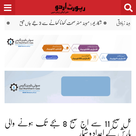
Ski
t
conten
 آزاد کشمیر، جی بی میں بارشوں اور سیلاب کا الرٹ
مکہ ڈیفنس ایگریمنٹ سعودی عرب، پا
کل صبح 11 سے آج صبح 8 بجے تک ہونے والی
بارش کے اعداد و شمار