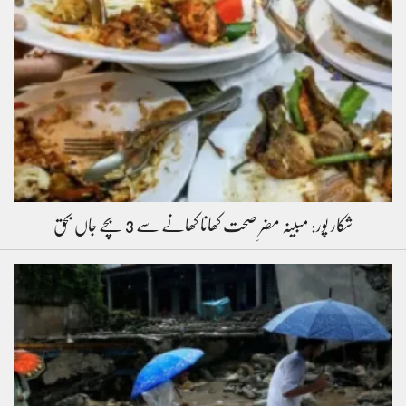
شکار پور: مبینہ مضرِ صحت کھانا کھانے سے 3 بچے جاں بحق