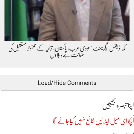
مکہ ڈیفنس ایگریمنٹ سعودی عرب، پاکستان، ترکیہ کے محفوظ مستقبل کی
ضمانت ہے: بلاول
Load/Hide Comments
اپنا تبصرہ بھیجیں
آپکا ای میل ایڈریس شائع نہیں کیا جائے گا