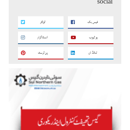
social
فیس بک
ٹوئٹر
یو ٹیوب
انسٹاگرام
لنکڈ ان
پن ٹرسٹ