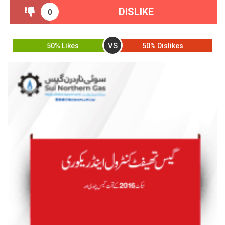
DISLIKE
0
VS
50% Likes
50% Dislikes