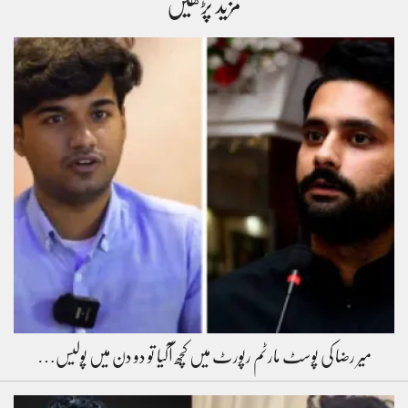
مزید پڑھیں
میر رضا کی پوسٹ مارٹم رپورٹ میں کچھ آگیا تو دو دن میں پولیس…