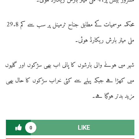
مسرور بیس پر41 ملی میٹر بارش ریکارڈ ہوئی۔
محکمہ موسمیات کے مطابق جناح ٹرمینل پر سب سے کم 29.8
ملی میٹر بارش ریکارڈ ہوئی۔
شہر میں ہونے والی بارشوں کا پانی اب بھی سڑکوں اور گلیوں
میں کھڑا ہے جبکہ پہلے سے کئی خراب سڑکوں کا حال بھی
مزید بدتر ہوگیا ہے۔
LIKE
0