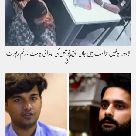
لاہور: پولیس حراست میں جاں بحق خواتین کی ابتدائی پوسٹ مارٹم رپورٹ
آگئی