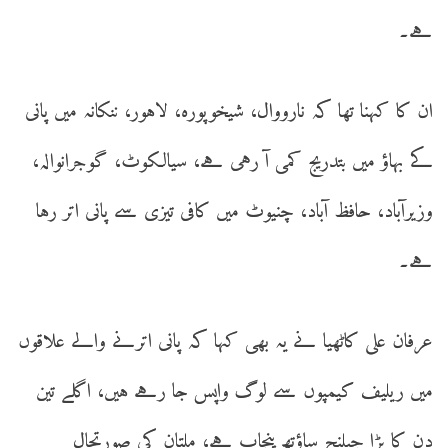
ہے۔
ان کا کہنا تھا کہ نارووال، شیخوپورہ، لاہور، ننکانہ میں پانی
کے بہاؤ میں بتدریج کمی آ رہی ہے، سیالکوٹ، گوجرانوالہ،
وزیرآباد، حافظ آباد، چنیوٹ میں کافی تیزی سے پانی اتر رہا
ہے۔
عرفان علی کاٹھیا نے یہ بھی کہا کہ پانی اترنے والے علاقوں
میں ریلیف کیمپوں سے لوگ واپس جا رہے ہیں، اگلے تین
دن کا بڑا چیلنج ساؤتھ پنجاب ہے، ملتان کی صورتحال