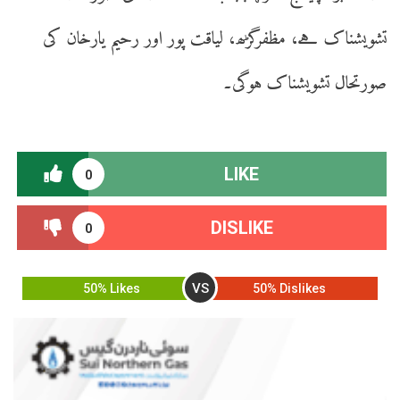
تشویشناک ہے، مظفرگڑھ، لیاقت پور اور رحیم یارخان کی
صورتحال تشویشناک ہوگی۔
LIKE
0
DISLIKE
0
VS
50% Likes
50% Dislikes