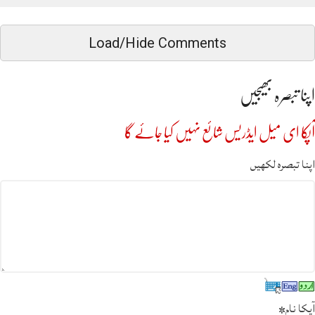
Load/Hide Comments
اپنا تبصرہ بھیجیں
آپکا ای میل ایڈریس شائع نہیں کیا جائے گا
اپنا تبصرہ لکھیں
آپکا نام
*