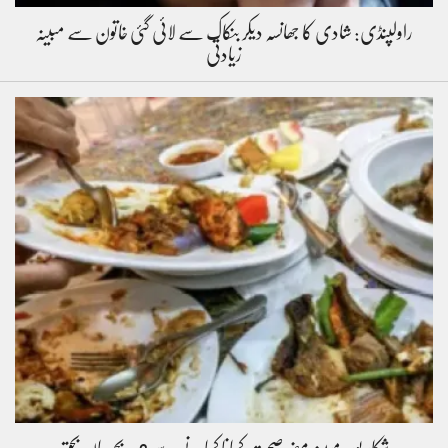
راولپنڈی: شادی کا جھانسہ دیکر بنکاک سے لائی گئی خاتون سے مبینہ
زیادتی