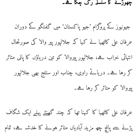
چھوڑنے کا سلسلہ رُک چکا ہے۔
جیونیوز کے پروگرام ’جیو پاکستان‘ میں گفتگو کے دوران
عرفان علی کاٹھیا نے کہا کہ جلالپور پیر والا کی صورتحال
انتہائی خراب ہے، جلالپور پیروالا کو تین دریاؤں کا پانی متاثر
کر رہا ہے۔ دریائے راوی، چناب اور ستلج بھی جلالپور
پیروالا کو متاثر کر رہا ہے۔
عرفان علی کاٹھیا کا کہنا تھا کہ چند گھنٹے پہلے ایک شگاف
پڑنے سے پانچ چھ مزید آبادیاں متاثر ہونے کا خدشہ ہے، تمام