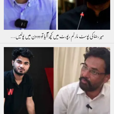
میر رضا کی پوسٹ مارٹم رپورٹ میں کچھ آگیا تو دو دن میں پولیس…