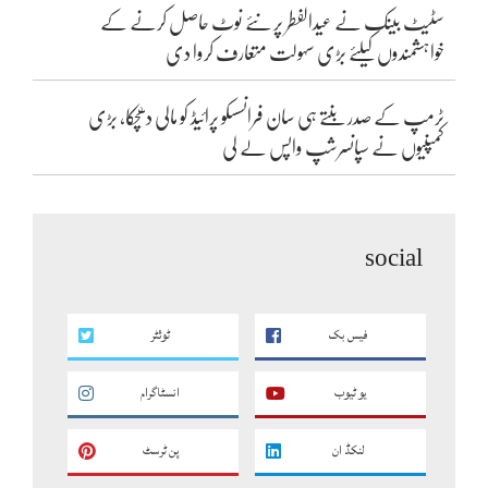
سٹیٹ بینک نے عیدالفطر پر نئے نوٹ حاصل کرنے کے
خواہشمندوں کیلئے بڑی سہولت متعارف کروا دی
ٹرمپ کے صدر بنتے ہی سان فرانسسکو پرائیڈ کو مالی دھچکا، بڑی
کمپنیوں نے سپانسرشپ واپس لے لی
social
فیس بک
ٹوئٹر
یو ٹیوب
انسٹاگرام
لنکڈ ان
پن ٹرسٹ