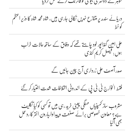
شوہر نے دوسری بیوی کو فائرنگ کرکے قتل کردیا
دریائے سندھ پر متنازع نہریں نکالی جارہی ہیں، شاہ محمد شاہ کا وزیر اعظم
کو خط
علی امین گنڈاپور خود چاہتے تھے کہ وفاق کے ساتھ حالات خراب
ہوں: فیصل کریم کنڈی
صدر آصف علی زرداری آج چین جائیں گے
فتنہ الخوارج ٹی ٹی پی کے اندرونی اختلافات شدت اختیار کر گئے
مشروب ساز کمپنیاں مہنگی چینی خرید رہی ہیں تو کسی کو کیا تکلیف
ہے؟ معاون خصوصی برائے صنعت و پیداوارہارون اختر کا ردعمل
بھی آگیا