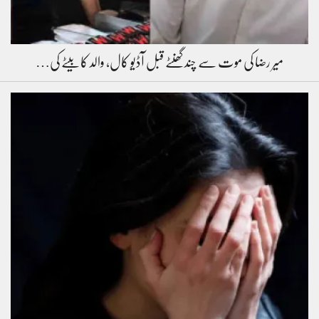
میر رضا کی موت سے چند گھنٹے قبل آڈیو کال، والد کا بیٹے کی…