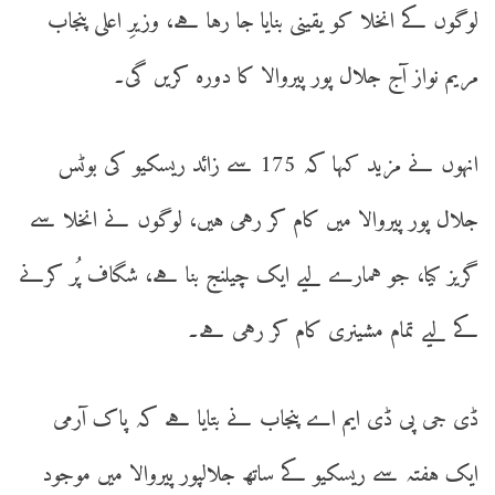
لوگوں کے انخلا کو یقینی بنایا جا رہا ہے، وزیرِ اعلی پنجاب
مریم نواز آج جلال پور پیروالا کا دورہ کریں گی۔
انہوں نے مزید کہا کہ 175 سے زائد ریسکیو کی بوٹس
جلال پور پیروالا میں کام کر رہی ہیں، لوگوں نے انخلا سے
گریز کیا، جو ہمارے لیے ایک چیلنج بنا ہے، شگاف پُر کرنے
کے لیے تمام مشینری کام کر رہی ہے۔
ڈی جی پی ڈی ایم اے پنجاب نے بتایا ہے کہ پاک آرمی
ایک ہفتہ سے ریسکیو کے ساتھ جلالپور پیروالا میں موجود