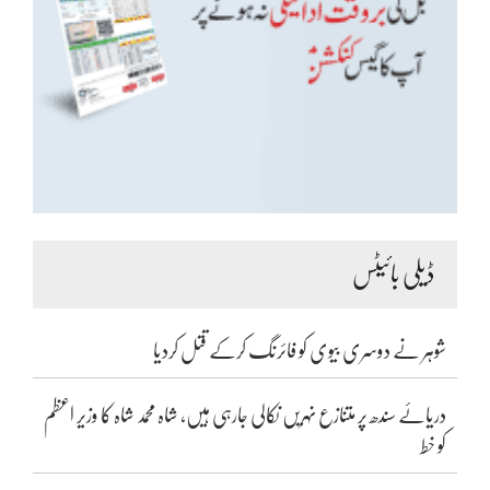
ڈیلی بائیٹس
شوہر نے دوسری بیوی کو فائرنگ کرکے قتل کردیا
دریائے سندھ پر متنازع نہریں نکالی جارہی ہیں، شاہ محمد شاہ کا وزیر اعظم
کو خط