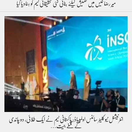
میر رضا کیس میں تفتیش کیلئے بنائی گئی تحقیقاتی ٹیم کو ہٹادیا گیا
انٹرنیشنل نیوکلیئر سائنس اولمپیاڈ: پاکستانی ٹیم نے ایک طلائی، دو چاندی
کے تمغے جیت…