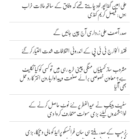
علی امین گنڈاپور خود چاہتے تھے کہ وفاق کے ساتھ حالات خراب
ہوں: فیصل کریم کنڈی
صدر آصف علی زرداری آج چین جائیں گے
فتنہ الخوارج ٹی ٹی پی کے اندرونی اختلافات شدت اختیار کر گئے
مشروب ساز کمپنیاں مہنگی چینی خرید رہی ہیں تو کسی کو کیا تکلیف
ہے؟ معاون خصوصی برائے صنعت و پیداوارہارون اختر کا ردعمل
بھی آگیا
سٹیٹ بینک نے عیدالفطر پر نئے نوٹ حاصل کرنے کے
خواہشمندوں کیلئے بڑی سہولت متعارف کروا دی
ٹرمپ کے صدر بنتے ہی سان فرانسسکو پرائیڈ کو مالی دھچکا، بڑی