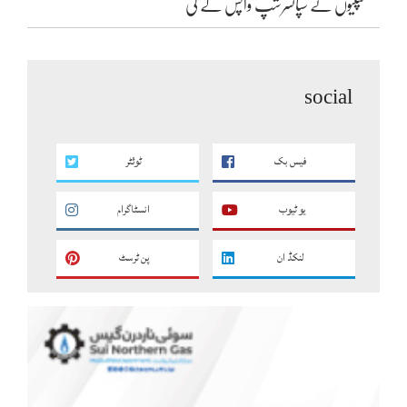
کمپنیوں نے سپانسرشپ واپس لے لی
social
فیس بک
ٹوئٹر
یو ٹیوب
انسٹاگرام
لنکڈ ان
پن ٹرسٹ