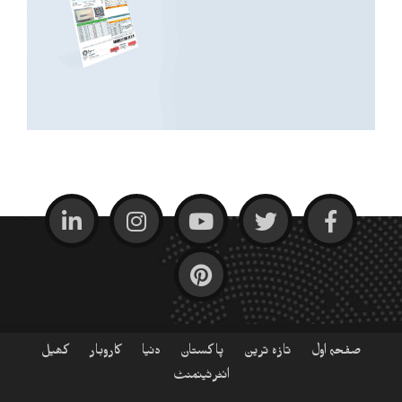
صفحہ اول
تازہ ترین
پاکستان
دنیا
کاروبار
کھیل
انٹرٹینمنٹ