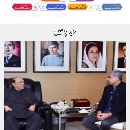
مزید پڑھیں