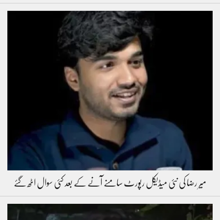
میر رضا کی نئی میڈیکل رپورٹ سامنے آنے کے بعد کئی سوال اٹھ گئے