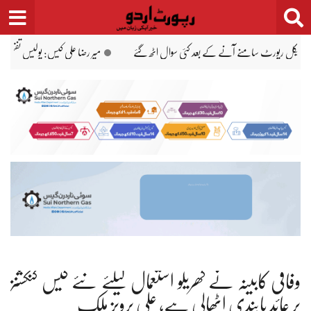
Ski
t
conten
نہیں کر رہی ہے، فیملی کو ہراساں کر رہی ہے، جبران ناصر
میر رضا کی پہلی پوسٹ مارٹم ر
وفاقی کابینہ نے گھریلو استعمال کیلئے نئے گیس کنکشنز
پر عائد پابندی اٹھالی ہے، علی پرویز ملک