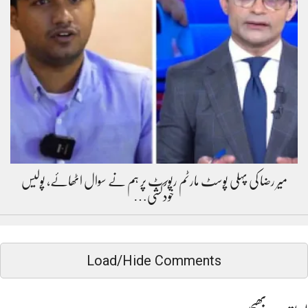
میر رضا کی پہلی پوسٹ مارٹم رپورٹ پر ہم نے سوال اٹھائے، پولیس
خودکشی…
Load/Hide Comments