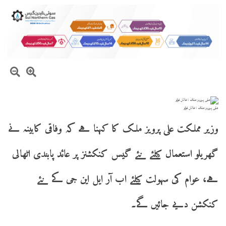
علی پرویز ملک : فائل فوٹو
وزیر مملکت علی پرویز ملک کا کہنا ہے کہ وفاقی کابینہ نے
گھریلو استعمال کیلئے نئے گیس کنکشنز پر عائد پابندی اٹھالی
ہے، عوام کی سہولت کیلئے اب آر ایل این جی کے نئے
کنکشن دیے جائیں گے۔