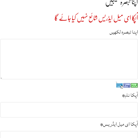
اپنا تبصرہ بھیجیں
آپکا ای میل ایڈریس شائع نہیں کیا جائے گا
اپنا تبصرہ لکھیں
آپکا نام
*
آپکا ای میل ایڈریس
*