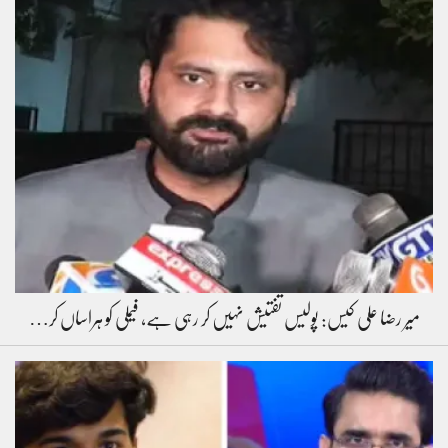
میر رضا علی کیس: پولیس تفتیش نہیں کر رہی ہے، فیملی کو ہراساں کر…