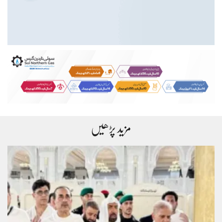
مزید پڑھیں