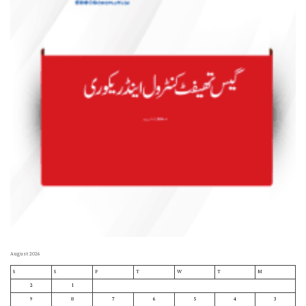
August 2026
S
S
F
T
W
T
M
2
1
9
8
7
6
5
4
3