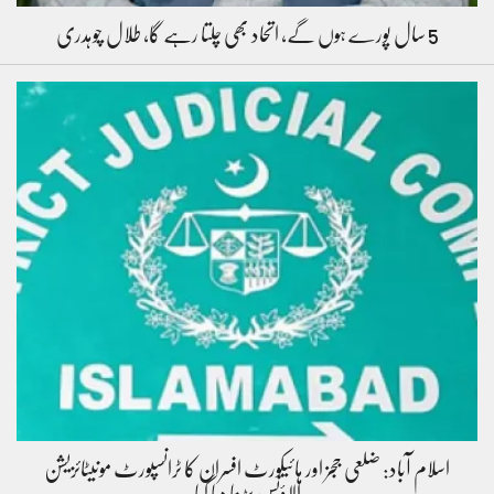
5 سال پورے ہوں گے، اتحاد بھی چلتا رہے گا، طلال چوہدری
اسلام آباد: ضلعی ججز اور ہائیکورٹ افسران کا ٹرانسپورٹ مونیٹائزیشن
الاؤنس بڑھا دیا گیا