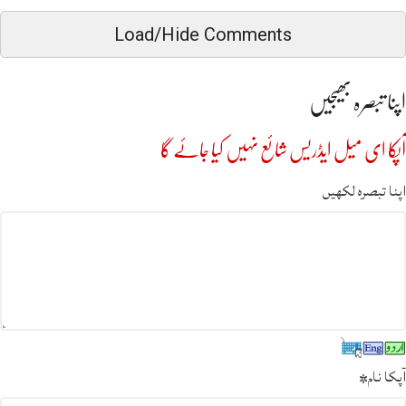
Load/Hide Comments
اپنا تبصرہ بھیجیں
آپکا ای میل ایڈریس شائع نہیں کیا جائے گا
اپنا تبصرہ لکھیں
آپکا نام
*