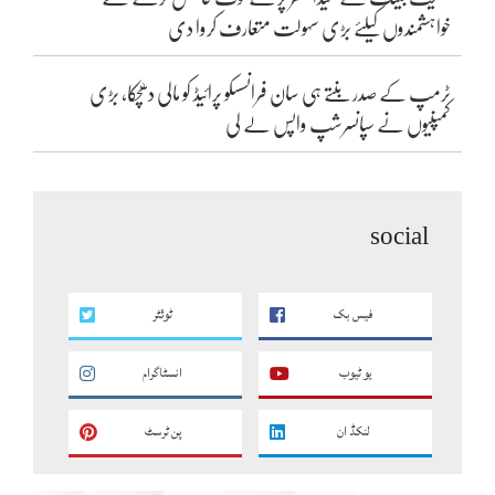
خواہشمندوں کیلئے بڑی سہولت متعارف کروا دی
ٹرمپ کے صدر بنتے ہی سان فرانسسکو پرائیڈ کو مالی دھچکا، بڑی
کمپنیوں نے سپانسرشپ واپس لے لی
social
فیس بک
ٹوئٹر
یو ٹیوب
انسٹاگرام
لنکڈ ان
پن ٹرسٹ