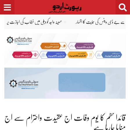
Ski
t
conten
ر بنگلہ دیش کا بھارت سے احتجاج
سورج کی سطح کی اب تک کی واضح ترین ویڈیو، پراسرار بھن
قائداعظم کا یوم وفات آج عقیدت واحترام سے آج
منایا جارہا ہے