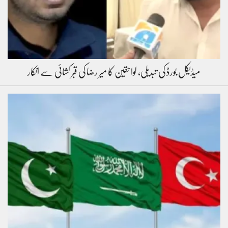
میڈیکل بورڈ کی تبدیلی، لواحقین کا میر رضا کی قبر کشائی سے انکار