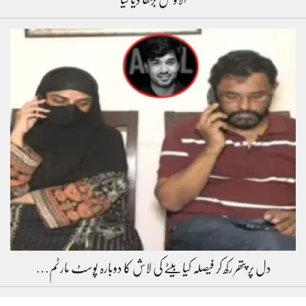
دل پر پتھر رکھ کر فیصلہ کیا بیٹے کی لاش کا دوبارہ پوسٹ مارٹم…