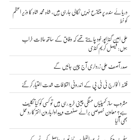
دریائے سندھ پر متنازع نہریں نکالی جارہی ہیں، شاہ محمد شاہ کا وزیر اعظم
کو خط
علی امین گنڈاپور خود چاہتے تھے کہ وفاق کے ساتھ حالات خراب
ہوں: فیصل کریم کنڈی
صدر آصف علی زرداری آج چین جائیں گے
فتنہ الخوارج ٹی ٹی پی کے اندرونی اختلافات شدت اختیار کر گئے
مشروب ساز کمپنیاں مہنگی چینی خرید رہی ہیں تو کسی کو کیا تکلیف
ہے؟ معاون خصوصی برائے صنعت و پیداوارہارون اختر کا ردعمل
بھی آگیا
سٹیٹ بینک نے عیدالفطر پر نئے نوٹ حاصل کرنے کے