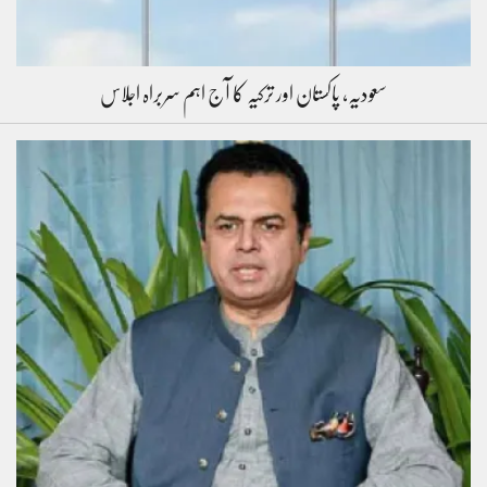
سعودیہ، پاکستان اور ترکیہ کا آج اہم سربراہ اجلاس