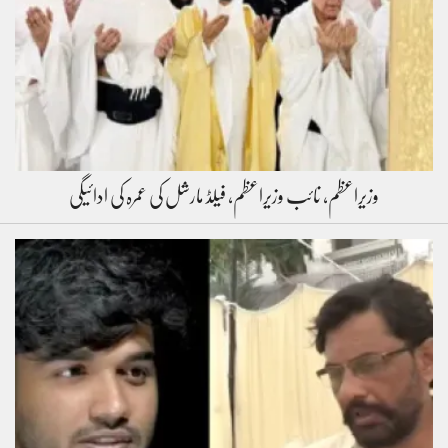
وزیراعظم، نائب وزیراعظم، فیلڈ مارشل کی عمرہ کی ادائیگی