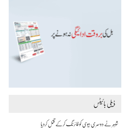
ڈیلی بائیٹس
شوہر نے دوسری بیوی کو فائرنگ کرکے قتل کردیا