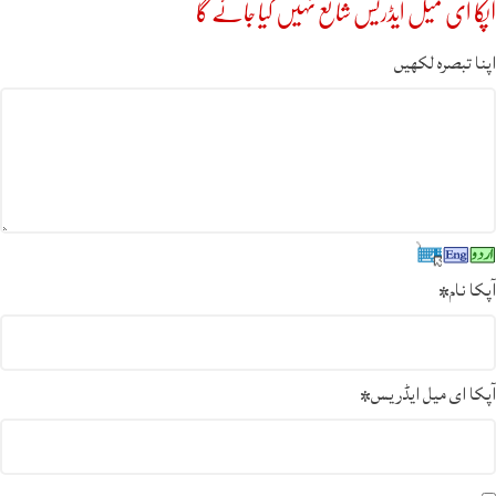
آپکا ای میل ایڈریس شائع نہیں کیا جائے گا
اپنا تبصرہ لکھیں
آپکا نام
*
آپکا ای میل ایڈریس
*