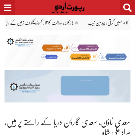
Ski
t
conten
یکارڈ میں بدعنوانی کی تحقیقات کا حکم
کراچی: انٹرمیڈیٹ آرٹس ریگولر 12ویں جماعت کے نتائج کا اعلان، سرکاری کالج کا طالبعلم پوزیشن ہولڈرز میں شامل
سعدی ٹاؤن، سعدی گارڈن دریا کے راستے پر ہیں،
مراد علی شاہ