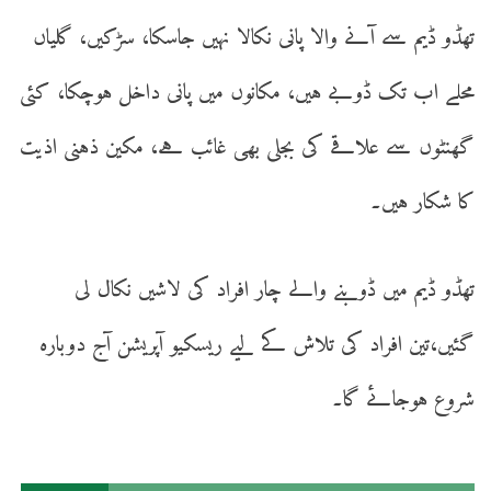
تھڈو ڈیم سے آنے والا پانی نکالا نہیں جاسکا، سڑکیں، گلیاں
محلے اب تک ڈوبے ہیں، مکانوں میں پانی داخل ہوچکا، کئی
گھنٹوں سے علاقے کی بجلی بھی غائب ہے، مکین ذہنی اذیت
کا شکار ہیں۔
تھڈو ڈیم میں ڈوبنے والے چار افراد کی لاشیں نکال لی
گئیں،تین افراد کی تلاش کے لیے ریسکیو آپریشن آج دوبارہ
شروع ہوجائے گا۔