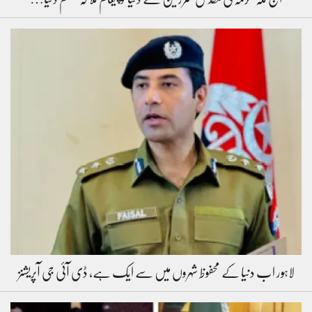
لاہور اب دنیا کے محفوظ شہروں میں سے ایک ہے، ڈی آئی جی آپریشنز