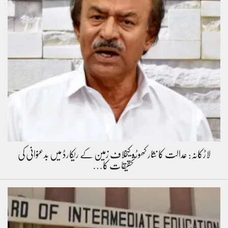
لاڑکانہ: عدالت کا نثار کھوڑو کیخلاف زمین کے ریکارڈ میں بدعنوانی کی
تحقیقات کا…