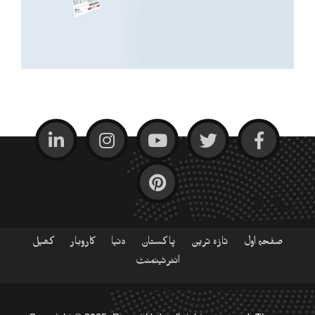
صفحہ اول
تازہ ترین
پاکستان
دنیا
کاروبار
کھیل
انٹرٹینمنٹ