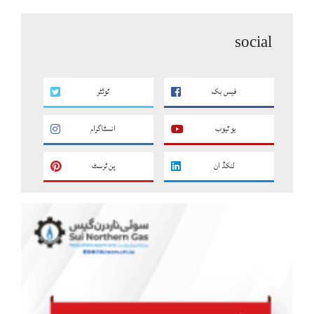
social
فیس بک
ٹوئٹر
یو ٹیوب
انسٹاگرام
لنکڈ ان
پن ٹرسٹ