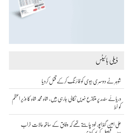
ڈیلی بائیٹس
شوہر نے دوسری بیوی کو فائرنگ کرکے قتل کردیا
دریائے سندھ پر متنازع نہریں نکالی جارہی ہیں، شاہ محمد شاہ کا وزیر اعظم
کو خط
علی امین گنڈاپور خود چاہتے تھے کہ وفاق کے ساتھ حالات خراب
ہوں: فیصل کریم کنڈی