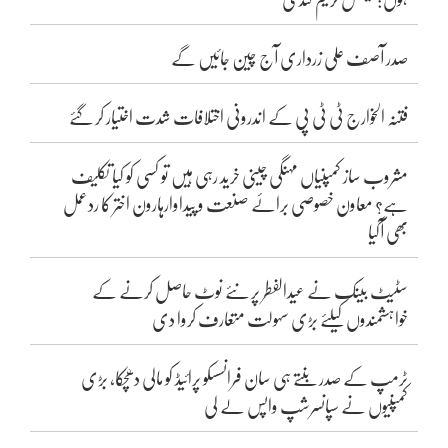
صدر آصف علی زرداری آج چین جائیں گے
فتنہ الخوارج ٹی ٹی پی کے اندرونی اختلافات شدت اختیار کر گئے
مشروب ساز کمپنیاں مہنگی چینی خرید رہی ہیں تو کسی کو کیا تکلیف
ہے؟ معاون خصوصی برائے صنعت و پیداوارہارون اختر کا ردعمل
بھی آگیا
سٹیٹ بینک نے عیدالفطر پر نئے نوٹ حاصل کرنے کے
خواہشمندوں کیلئے بڑی سہولت متعارف کروا دی
ٹرمپ کے صدر بنتے ہی سان فرانسسکو پرائیڈ کو مالی دھچکا، بڑی
کمپنیوں نے سپانسرشپ واپس لے لی