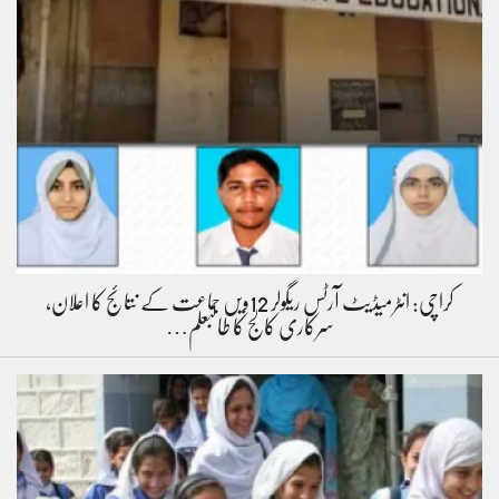
کراچی: انٹرمیڈیٹ آرٹس ریگولر 12ویں جماعت کے نتائج کا اعلان،
سرکاری کالج کا طالبعلم…