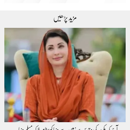
مزید پڑھیں
آج مکہ مکرمہ کی مقدس سرزمین سے دنیا کو پیغام ملا کہ مسلم دنیا…