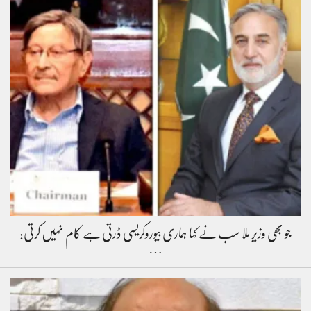
جو بھی وزیر ملا سب نے کہا ہماری بیوروکریسی ڈرتی ہے کام نہیں کرتی:
…