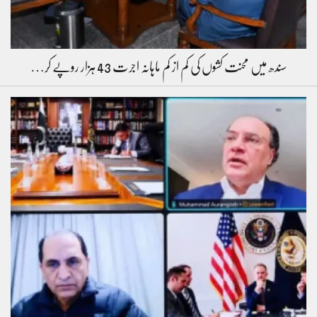
سندھ میں محنت کشوں کی کم از کم ماہانہ اجرت 43 ہزار روپے کر…