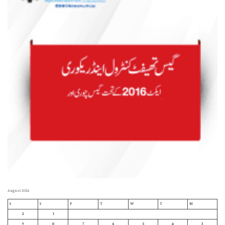
August 2026
S
S
F
T
W
T
M
2
1
9
8
7
6
5
4
3