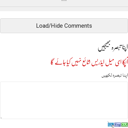
Load/Hide Comments
اپنا تبصرہ بھیجیں
آپکا ای میل ایڈریس شائع نہیں کیا جائے گا
اپنا تبصرہ لکھیں