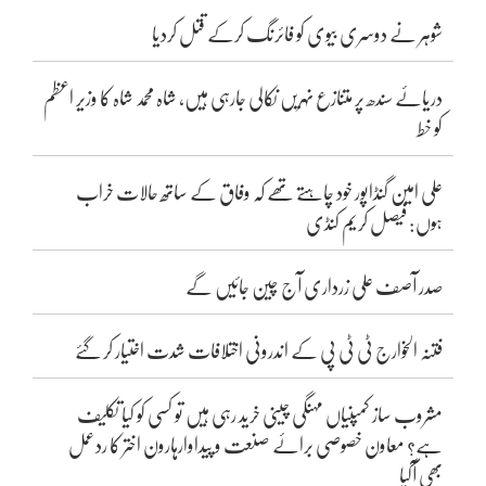
شوہر نے دوسری بیوی کو فائرنگ کرکے قتل کردیا
دریائے سندھ پر متنازع نہریں نکالی جارہی ہیں، شاہ محمد شاہ کا وزیر اعظم
کو خط
علی امین گنڈاپور خود چاہتے تھے کہ وفاق کے ساتھ حالات خراب
ہوں: فیصل کریم کنڈی
صدر آصف علی زرداری آج چین جائیں گے
فتنہ الخوارج ٹی ٹی پی کے اندرونی اختلافات شدت اختیار کر گئے
مشروب ساز کمپنیاں مہنگی چینی خرید رہی ہیں تو کسی کو کیا تکلیف
ہے؟ معاون خصوصی برائے صنعت و پیداوارہارون اختر کا ردعمل
بھی آگیا