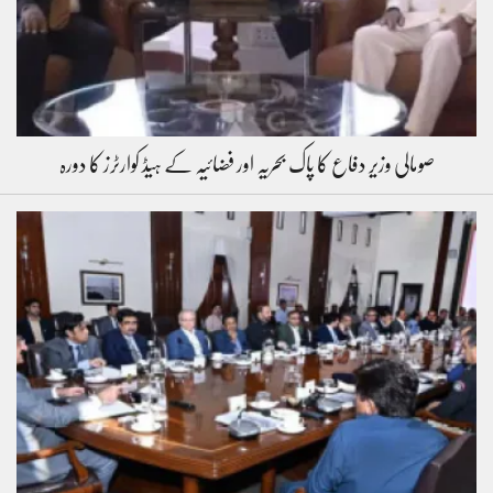
صومالی وزیر دفاع کا پاک بحریہ اور فضائیہ کے ہیڈ کوارٹرز کا دورہ