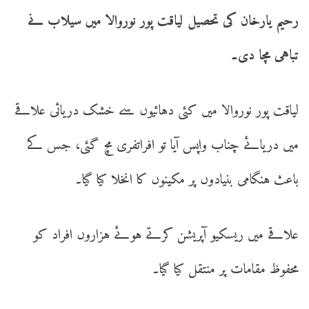
رحیم یارخان کی تحصیل لیاقت پور نوروالا میں سیلاب نے
تباہی مچا دی۔
لیاقت پور نوروالا میں کئی دہائیوں سے خشک دریائی علاقے
میں دریائے چناب واپس آیا تو افراتفری مچ گئی، جس کے
باعث ہنگامی بنیادوں پر مکینوں کا انخلا کیا گیا۔
علاقے میں ریسکیو آپریشن کرتے ہوئے ہزاروں افراد کو
محفوظ مقامات پر منتقل کیا گیا۔