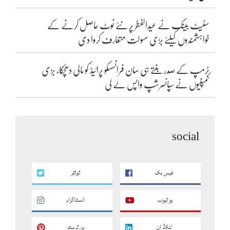
سٹیٹ بینک نے عیدالفطر پر نئے نوٹ حاصل کرنے کے
خواہشمندوں کیلئے بڑی سہولت متعارف کروا دی
ٹرمپ کے صدر بنتے ہی سان فرانسسکو پرائیڈ کو مالی دھچکا، بڑی
کمپنیوں نے سپانسرشپ واپس لے لی
social
فیس بک
ٹوئٹر
یو ٹیوب
انسٹاگرام
لنکڈ ان
پن ٹرسٹ