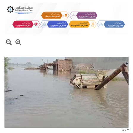
فائل فوٹو