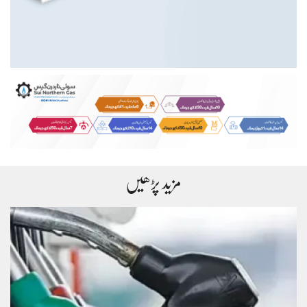
مزید پڑھیں