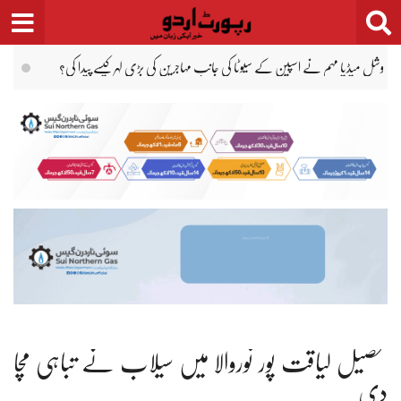
Ski
t
conten
اماراتی ریاست راس الخیمہ میں کیسینو کا افتتاح اگلے سال ستمبر میں ہوگا
بچوں کے جنسی 
تحصیل لیاقت پور نوروالا میں سیلاب نے تباہی مچا
دی