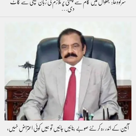
سرگودھا: بھلوال میں کام سے چھٹی پر ملازم کی زبان قینچی سے کاٹ
دی…
آئین کے اندر رہ کر نئے صوبے بنائیں جائیں تو ہمیں کوئی اعتراض نہیں،
…