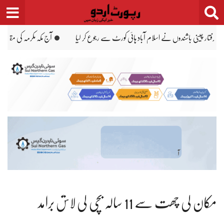
Ski
t
conten
ین سے دنیا کو پیغام ملا کہ مسلم دنیا متحد ہے، مریم نواز
لاہور اب دنیا کے محفوظ شہروں
مکان کی چھت سے 11 سالہ بچی کی لاش برآمد