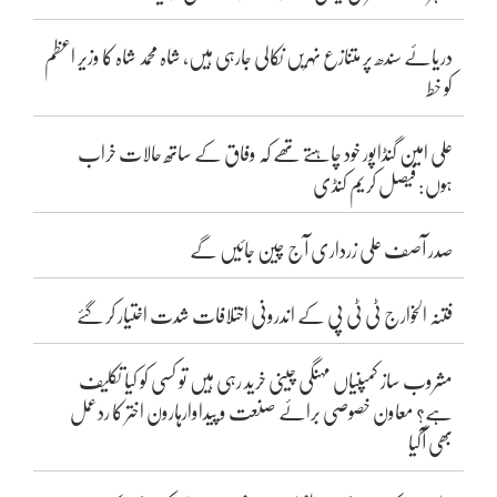
دریائے سندھ پر متنازع نہریں نکالی جارہی ہیں، شاہ محمد شاہ کا وزیر اعظم
کو خط
علی امین گنڈاپور خود چاہتے تھے کہ وفاق کے ساتھ حالات خراب
ہوں: فیصل کریم کنڈی
صدر آصف علی زرداری آج چین جائیں گے
فتنہ الخوارج ٹی ٹی پی کے اندرونی اختلافات شدت اختیار کر گئے
مشروب ساز کمپنیاں مہنگی چینی خرید رہی ہیں تو کسی کو کیا تکلیف
ہے؟ معاون خصوصی برائے صنعت و پیداوارہارون اختر کا ردعمل
بھی آگیا