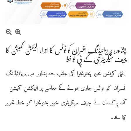
پشاور: پریزائیڈنگ افسران کو نوٹس کا اجرا، الیکشن کمیشن کا
چیف سیکریٹری کے پی کو خط
اینٹی کرپشن خیبر پختونخوا کی جانب سے پشاور میں پریزائیڈنگ
افسران کو نوٹس جاری ہونے کے معاملے پر الیکشن کمیشن
آف پاکستان نے چیف سیکریٹری خیبر پختونخوا کو خط تحریر
کیا ہے۔