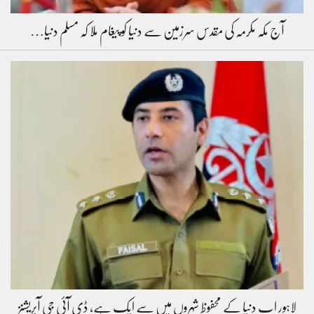
آج مکہ مکرمہ کی مقدس سرزمین سے دنیا کو پیغام ملا کہ مسلم دنیا…
لاہور اب دنیا کے محفوظ شہروں میں سے ایک ہے، ڈی آئی جی آپریشنز