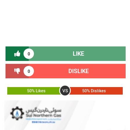
LIKE
0
DISLIKE
0
VS
50% Likes
50% Dislikes