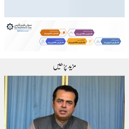
مزید پڑھیں