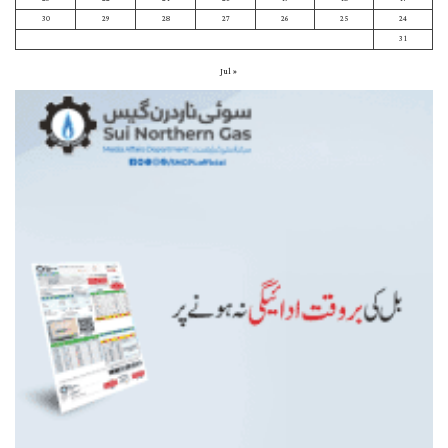
30
29
28
27
26
25
24
31
« Jul