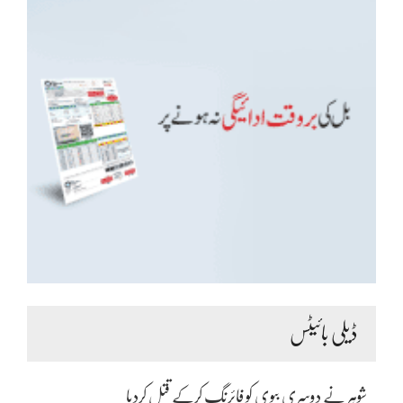
ڈیلی بائیٹس
شوہر نے دوسری بیوی کو فائرنگ کرکے قتل کردیا