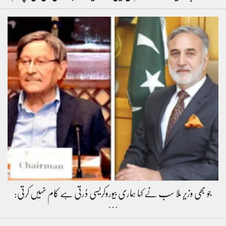
جو بھی وزیر ملا سب نے کہا ہماری بیوروکریسی ڈرتی ہے کام نہیں کرتی:
…