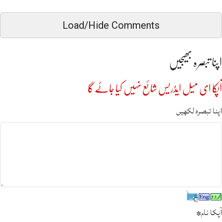
Load/Hide Comments
اپنا تبصرہ بھیجیں
آپکا ای میل ایڈریس شائع نہیں کیا جائے گا
اپنا تبصرہ لکھیں
آپکا نام
*