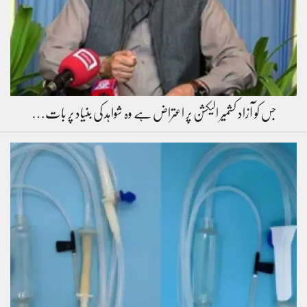
جس کو آزاد کشمیر الیکشن پر اعتراض ہے وہ شواہد کی بنیاد پر بات…