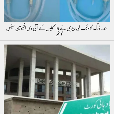
سندھ ڈرگ ٹیسٹنگ لیباریٹری نے 5 کمپنیوں کے آئی وی انفیوژن سیٹس
کو غیر…