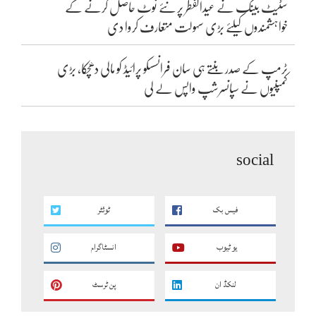
سٹیٹ بینک نے عیدالفطر پر نئے نوٹ حاصل کرنے کے
خواہشمندوں کیلئے بڑی سہولت متعارف کروا دی
ٹرمپ کے صدر بنتے ہی سان فرانسسکو پرائیڈ کو مالی دھچکا، بڑی
کمپنیوں نے سپانسرشپ واپس لے لی
social
فیس بک
ٹوئٹر
یو ٹیوب
انسٹاگرام
لنکڈ ان
پن ٹرسٹ