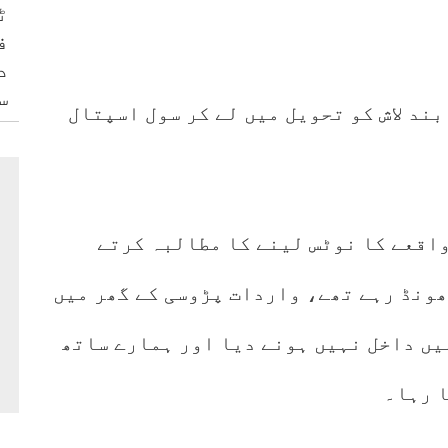
ٹ
ف
د
س
پولیس نے بتایا ہے کہ بچےکی بوری بند لاش کو تحویل میں لے کر سول اسپتال
 واقعے کا نوٹس لینے کا مطالبہ کرتے
دن سے بچے کو ڈھونڈ رہے تھے، واردات پڑوسی کے گھر میں
 نے ہمیں گھر میں داخل نہیں ہونے دیا اور ہمارے ساتھ
 رہا۔