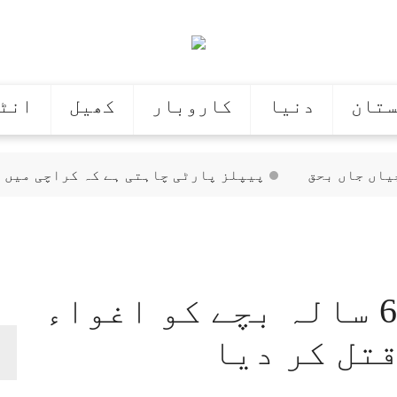
ستان
دنیا
کاروبار
کھیل
انٹ
پیپلز پارٹی چاہتی ہے کہ کراچی میں ب
کراچی: میر رضا قتل کیس، نئی کمیٹی ک
ر لاہور کو سجا دیا گیا
کرلی، فائرنگ سے ساس اور بہن زخمی
 بھٹو زرداری سے ملاقات
کراچی: پڑوسی نے 6 سالہ بچے کو اغواء
 کو ترقی کی راہ پر ڈالا: علی پرویز ملک
لاہور میں میٹرو بس سروس 11 اگست سے بند ہونے کا خدشہ
قتل کر دیا