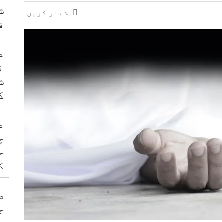
ش
شیئر کریں
ف
د
ن
ش
ک
ع
چ
ح
ک
ص
ج