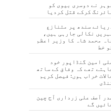
وہر نے دوسری بیوی کو
ائرنگ کرکے قتل کردیا
ریائے سندھ پر متنازع
ہریں نکالی جارہی ہیں،
اہ محمد شاہ کا وزیر اعظم
و خط
لی امین گنڈاپور خود
اہتے تھے کہ وفاق کے ساتھ
الات خراب ہوں: فیصل کریم
نڈی
در آصف علی زرداری آج چین
ائیں گے