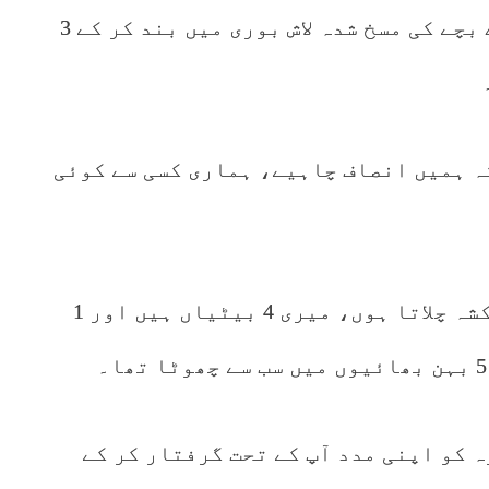
بچے کی والدہ نے بتایا ہے کہ میرے بچے کی مسخ شدہ لاش بوری میں بند کر کے 3
ہ ہمیں انصاف چاہیے، ہماری کسی سے کوئی
بچے کے والد نے بتایا ہے کہ میں رکشہ چلاتا ہوں، میری 4 بیٹیاں ہیں اور 1
زہ کو اپنی مدد آپ کے تحت گرفتار کر کے