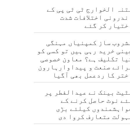
تنہ الخوارج ٹی ٹی پی کے
ندرونی اختلافات شدت
ختیار کر گئے
شروب ساز کمپنیاں مہنگی
ینی خرید رہی ہیں تو کسی کو
یا تکلیف ہے؟ معاون خصوصی
رائے صنعت و پیداوارہارون
ختر کا ردعمل بھی آگیا
ٹیٹ بینک نے عیدالفطر پر
ئے نوٹ حاصل کرنے کے
واہشمندوں کیلئے بڑی
ہولت متعارف کروا دی