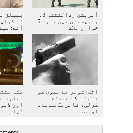
آپریشن ردُالفتنہ 3،
پیپلز پا
بلوچستان میں مزید 15
کہ کراچی
خوارج ہلاک
آئے: میئ
اٹک: شوہر نے بیوی کو
مکہ مشت
قتل کر کے خودکشی
معاہدہ، 
کرلی، فائرنگ سے ساس
اور لاہو
اور…
گیا
mments