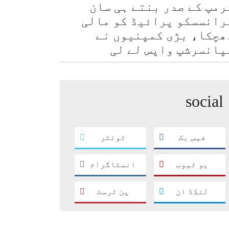
رمپ کے صدر بنتے ہی سان
رانسسکو پرائیڈ کو مالی
ھچکا، بڑی کمپنیوں نے
پانسرشپ واپس لے لی
social
فیس بک
ٹوئٹر
یو ٹیوب
انسٹاگرام
لنکڈ ان
پن ٹرسٹ