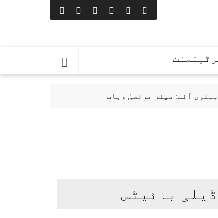
رٹینمنٹ
ہتری آئے: میئر مرتضیٰ وہاب
ا پہلا اجلاس کل طلب
ڈیلی بائیٹس