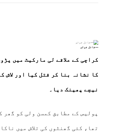
—فائل فوٹو
نیچے پھینک دیا۔
پولیس کے مطابق کمسن ولی کو گھر ک
تھا، کئی گھنٹوں کی تلاش میں ناکا