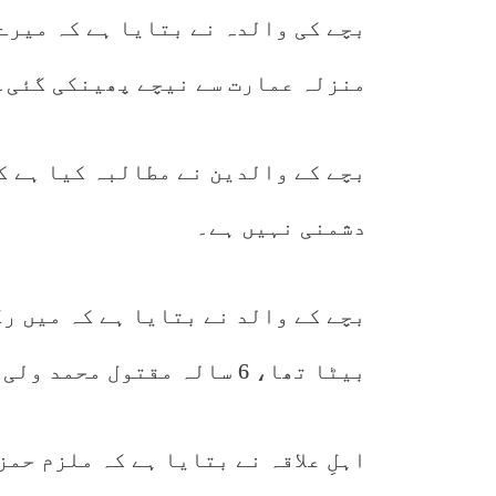
منزلہ عمارت سے نیچے پھینکی گئی۔
بچے کے والدین نے مطالبہ کیا ہے ک
دشمنی نہیں ہے۔
بیٹا تھا، 6 سالہ مقتول محمد ولی 5 بہن بھائیوں میں سب سے چھوٹا تھا۔
اہلِ علاقہ نے بتایا ہے کہ ملزم حم