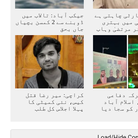
رٹی چاہتی ہے
جیکب آباد: تالاب میں
 میں بہتری
ڈوبنے سے 2 کمسن بچیاں
ر مرتضیٰ وہاب
جاں بحق
رکہ دفاعی
کراچی: میر رضا قتل
اسلام آباد
کیس، نئی کمیٹی کا
ر کو سجا دیا
پہلا اجلاس کل طلب
Load/Hide Co