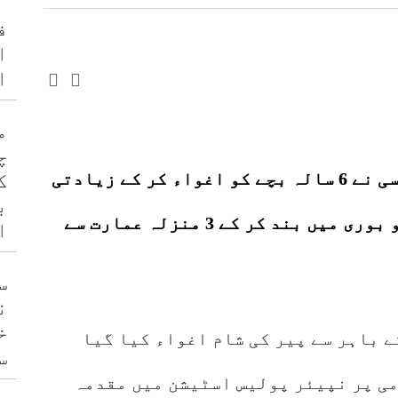
ف
ا
ا
م
چ
کراچی کے علاقے لی مارکیٹ میں پڑوسی نے 6 سالہ بچے کو اغواء کر کے زیادتی
ک
ب
کا نشانہ بنا کر قتل کیا اور لاش کو بوری میں بند کر کے 3 منزلہ عمارت سے
ا
س
ن
خ
ے باہر سے پیر کی شام اغواء کیا گیا
س
می پر نپیئر پولیس اسٹیشن میں مقدمہ